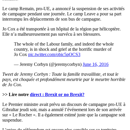
Le camp Remain, pro-UE, a annoncé la suspension de ses activités
de campagne pendant une journée. Le camp Leave a pour sa part
interrompu les déplacements de son bus de campagne.
Jo Cox a été transportée à un hôpital de la région par hélicoptère.
Elle n’a malheureusement pas survécu à ses blessures.
The whole of the Labour family, and indeed the whole
country, is in shock and grief at the horrific murder of
Jo Cox
pic.twitter.com/obic5pOCS3
— Jeremy Corbyn (@jeremycorbyn)
June 16, 2016
Tweet de Jeremy Corbyn : Toute la famille travailliste, et tout le
pays, est choquée et profondément meurtrie par le meurtre horrible
de Jo Cox.
>> Lire notre
direct : Brexit or no Brexit?
Le Premier ministre avait prévu un discours de campagne pro-UE à
Gibraltar jeudi soir, mais a annulé l’événement lors de son arrivée
sur « Le Rocher ». Il a également estimé juste que la campagne soit
suspendue.
L’enjeu du référendum est encore plus sensible sur ce territoire