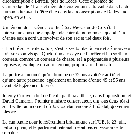
circonscription à Birstall, près de Leeds. Cette diplômée de
Cambridge de 41 ans et mère de deux enfants a travaillé dans l’aide
humanitaire avant d’être élue dans la circonscription de Batley and
Spen, en 2015.
Un témoin de la scène a confié à
Sky News
que Jo Cox était
intervenue dans une empoignade entre deux hommes, quand l’un
d’entre eux a sorti un revolver de son sac et tiré deux fois.
« Il a tiré sur elle deux fois, s’est laissé tomber à terre et a à nouveau
tiré, vers son visage. Quelqu’un a essayé de l’arrêter et il a sorti un
couteau, comme un couteau de chasse, et l’a poignardée à plusieurs
reprises », explique un autre témoin, propriétaire d’un café.
La police a annoncé qu’un homme de 52 ans avait été arrêté et
qu’une autre personne, également un homme d’entre 45 et 55 ans,
avait été légèrement blessée.
Jeremy Corbyn, chef de file du parti travailliste, dans l’opposition, et
David Cameron, Premier ministre conservateur, ont tous deux réagi
sur Twitter au moment où Jo Cox était encore à l’hôpital, gravement
blessée.
La campagne pour le référendum britannique sur l’UE, le 23 juin,
bat son plein, et le parlement national n’était pas en session cette
semaine.