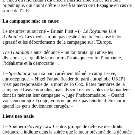
britannique, qui craint d’être laissé à la merci de l’Espagne en cas de
sortie de l’UE.
La campagne mise en cause
Le meurtrier aurait crié « Britain First » («
Le Royaume-Uni
d’abord
»). Les médias n’ont pas hésité à mettre en cause le ton
agressif et les débordements de la campagne sur l’Europe.
The Guardian
a ainsi dénoncé « un ton brutal qui attise les
divisions », et qualifié le meurtre d’« attaque contre l’humanité,
l’idéalisme et la démocratie ».
Le
Spectator
a pour sa part carrément blâmé le camp Leave,
eurosceptique. « Nigel Farage [leader du parti europhobe UKIP]
n’est pas responsable de la mort de Jo Cox. Et les membres de la
campagne Leave non plus, mais ils sont responsables de la manière
dont ils mènent leur campagne », juge l’hebdomadaire. « Quand
vous encouragez la rage, vous ne pouvez pas feindre d’être surpris
quand les gens deviennent enragés. »
Liens néo-nazis
Le Southern Poverty Law Centre, groupe de défense des droits
civiques, a indiqué dans la soirée que le tueur présumé de la députée