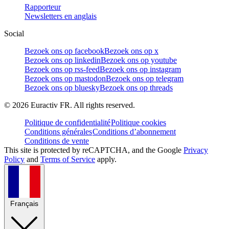
Rapporteur
Newsletters en anglais
Social
Bezoek ons op facebook
Bezoek ons op x
Bezoek ons op linkedin
Bezoek ons op youtube
Bezoek ons op rss-feed
Bezoek ons op instagram
Bezoek ons op mastodon
Bezoek ons op telegram
Bezoek ons op bluesky
Bezoek ons op threads
©
2026
Euractiv FR. All rights reserved.
Politique de confidentialité
Politique cookies
Conditions générales
Conditions d’abonnement
Conditions de vente
This site is protected by reCAPTCHA, and the Google
Privacy
Policy
and
Terms of Service
apply.
Français