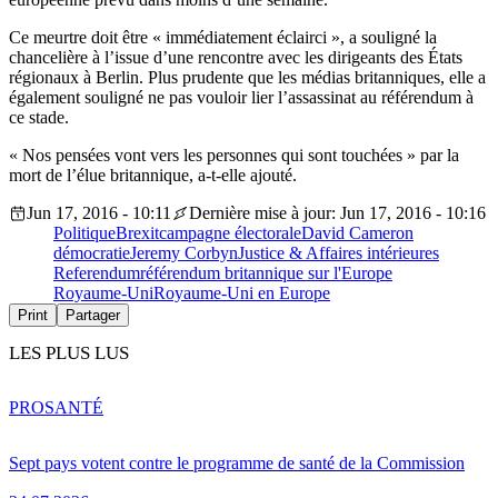
Ce meurtre doit être « immédiatement éclairci », a souligné la
chancelière à l’issue d’une rencontre avec les dirigeants des États
régionaux à Berlin. Plus prudente que les médias britanniques, elle a
également souligné ne pas vouloir lier l’assassinat au référendum à
ce stade.
« Nos pensées vont vers les personnes qui sont touchées » par la
mort de l’élue britannique, a-t-elle ajouté.
Jun 17, 2016 - 10:11
Dernière mise à jour: Jun 17, 2016 - 10:16
Politique
Brexit
campagne électorale
David Cameron
démocratie
Jeremy Corbyn
Justice & Affaires intérieures
Referendum
référendum britannique sur l'Europe
Royaume-Uni
Royaume-Uni en Europe
Print
Partager
LES PLUS LUS
PRO
SANTÉ
Sept pays votent contre le programme de santé de la Commission