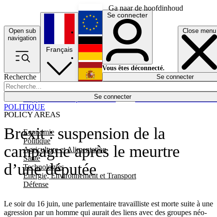
Ga naar de hoofdinhoud
Se connecter
Open sub
Close menu
English
navigation
Français
Deutsch
Vous êtes déconnecté.
Recherche
Se connecter
Español
Lumières éteintes
Se connecter
Rapporteur
Politique
Économie
Newsletters
Evénements
Em
POLITIQUE
POLICY AREAS
Brexit : suspension de la
Economie
Politique
campagne après le meurtre
Agriculture et Alimentation
Santé
d’une députée
Technologies
Energie, Environnement et Transport
Défense
Le soir du 16 juin, une parlementaire travailliste est morte suite à une
agression par un homme qui aurait des liens avec des groupes néo-