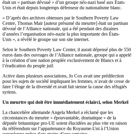
était un « partisan dévoué » d’un groupe néo-nazi basé aux États-
Unis et était depuis longtemps défenseur du nationalisme blanc.
« D’après des archives obtenues par le Southern Poverty Law
Centre, Thomas Mair [auteur présumé du meurtre] était un partisan
dévoué de l’Alliance nationale, qui a été pendant des dizaines
d’années l’organisation néo-nazie la plus importante des États-
Unis », a révélé le groupe sur son site internet.
Selon le Southern Poverty Law Center, il aurait dépensé plus de 550
euros dans des ouvrages de l’Alliance nationale, groupe qui a appelé
à la création d’une nation peuplée exclusivement de Blancs et à
l’éradication du peuple juif.
Active dans plusieurs associations, Jo Cox avait une prédilection
pour les sujets de société impliquant les femmes, n’avait de cesse de
faire l’éloge de la diversité et avait fait sienne la cause des réfugiés
syriens.
Un meurtre qui doit être immédiatement éclairci, selon Merkel
La chancelière allemande Angela Merkel a réclamé que les
circonstances du meurtre « épouvantable, dramatique » de la
députée britannique pro-UE soient élucidées au plus vite en raison
du référendum sur l’appartenance du Royaume-Uni à l’Union
européenne prévu dans moins d’une semaine.