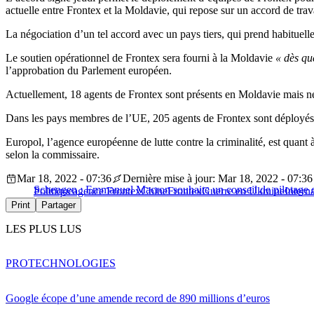
actuelle entre Frontex et la Moldavie, qui repose sur un accord de tra
La négociation d’un tel accord avec un pays tiers, qui prend habituelle
Le soutien opérationnel de Frontex sera fourni à la Moldavie
« dès qu
l’approbation du Parlement européen.
Actuellement, 18 agents de Frontex sont présents en Moldavie mais ne
Dans les pays membres de l’UE, 205 agents de Frontex sont déployés
Europol, l’agence européenne de lutte contre la criminalité, est quan
selon la commissaire.
Mar 18, 2022 - 07:36
Dernière mise à jour: Mar 18, 2022 - 07:36
Schengen : Emmanuel Macron souhaite un conseil de pilotage d
Politique
agence Frontex
Chine
Frontex
Guerre en Ukraine
Intern
Print
Partager
LES PLUS LUS
PRO
TECHNOLOGIES
Google écope d’une amende record de 890 millions d’euros