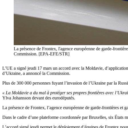
La présence de Frontex, l'agence européenne de garde-frontières e
Commission. [EPA-EFE/STR]
L’UE a signé jeudi 17 mars un accord avec la Moldavie, d’application 
d’Ukraine, a annoncé la Commission.
Plus de 300 000 personnes fuyant l’invasion de l’Ukraine par la Rus
« La Moldavie a du mal à protéger ses propres frontières avec l’Ukrain
Ylva Johansson devant des eurodéputés.
La présence de Frontex, l’agence européenne de garde-frontières et gard
Dans le cadre d’une plateforme coordonnée par Bruxelles, six États me
L’accord signé jeudi permet le déploiement d’équipes de Frontex pour a