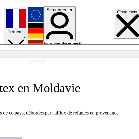
Se connecter
Close menu
English
Français
Deutsch
Vous êtes déconnecté.
Se connecter
Español
Lumières éteintes
ntex en Moldavie
s de ce pays, débordés par l'afflux de réfugiés en provenance