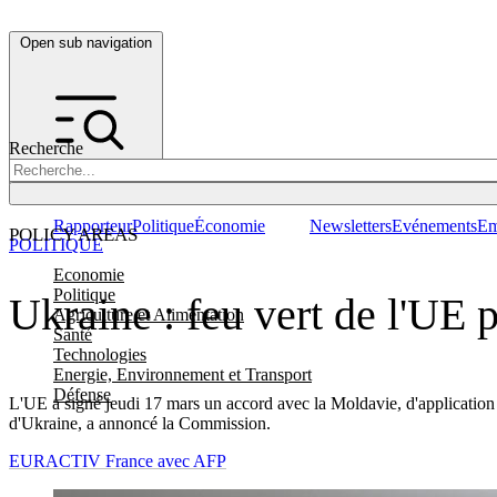
Open sub navigation
Recherche
Rapporteur
Politique
Économie
Newsletters
Evénements
Em
POLICY AREAS
POLITIQUE
Economie
Politique
Ukraine : feu vert de l'UE
Agriculture et Alimentation
Santé
Technologies
Energie, Environnement et Transport
Défense
L'UE a signé jeudi 17 mars un accord avec la Moldavie, d'application 
d'Ukraine, a annoncé la Commission.
EURACTIV France avec AFP