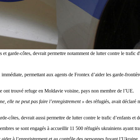
t garde-côtes, devrait permettre notamment de lutter contre le trafic d'e
immédiate, permettant aux agents de Frontex d’aider les garde-frontièr
sie ont trouvé refuge en Moldavie voisine, pays non membre de l’UE.
e, elle ne peut pas faire l’enregistrement »
des réfugiés, avait déclaré 
e-côtes, devrait aussi permettre de lutter contre le trafic d’enfants et d
mbres se sont engagés à accueillir 11 500 réfugiés ukrainiens ayant tra
ider à l’enregistrement et au contrôle des personnes fuyant l’Ukraine, s