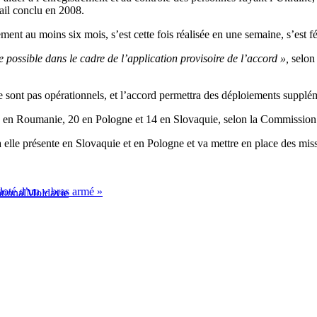
vail conclu en 2008.
ment au moins six mois, s’est cette fois réalisée en une semaine, s’est fé
e possible dans le cadre de l’application provisoire de l’accord »,
selon 
 sont pas opérationnels, et l’accord permettra des déploiements supplém
 en Roumanie, 20 en Pologne et 14 en Slovaquie, selon la Commission
t à elle présente en Slovaquie et en Pologne et va mettre en place des 
oté d’un « bras armé »
ational
Moldavie