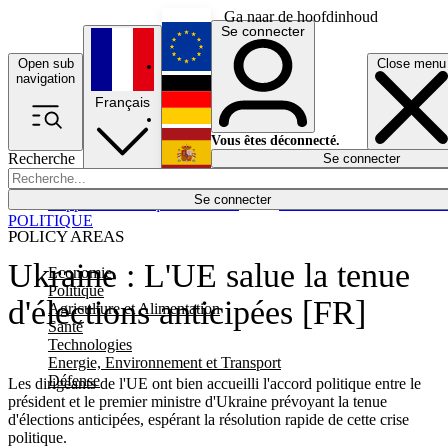
Ga naar de hoofdinhoud
Se connecter
Open sub
Close menu
English
navigation
Français
Deutsch
Vous êtes déconnecté.
Recherche
Se connecter
Español
Lumières éteintes
Se connecter
Rapporteur
Politique
Économie
Newsletters
Evénements
Em
POLITIQUE
POLICY AREAS
Ukraine : L'UE salue la tenue
Economie
Politique
d'élections anticipées [FR]
Agriculture et Alimentation
Santé
Technologies
Energie, Environnement et Transport
Défense
Les dirigeants de l'UE ont bien accueilli l'accord politique entre le
président et le premier ministre d'Ukraine prévoyant la tenue
d'élections anticipées, espérant la résolution rapide de cette crise
politique.