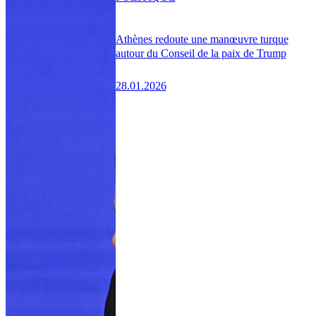
Athènes redoute une manœuvre turque
autour du Conseil de la paix de Trump
28.01.2026