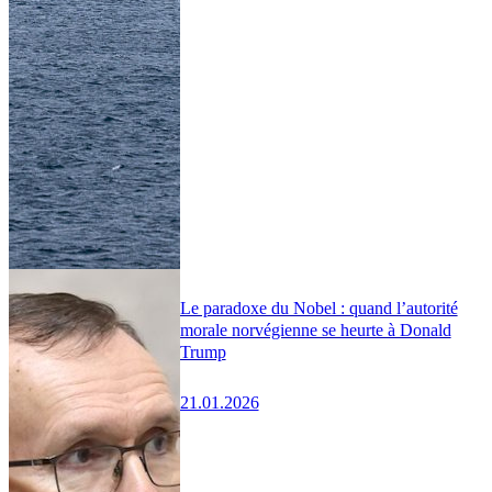
Le paradoxe du Nobel : quand l’autorité
morale norvégienne se heurte à Donald
Trump
21.01.2026