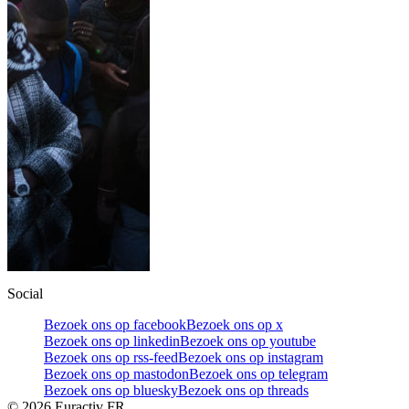
Social
Bezoek ons op facebook
Bezoek ons op x
Bezoek ons op linkedin
Bezoek ons op youtube
Bezoek ons op rss-feed
Bezoek ons op instagram
Bezoek ons op mastodon
Bezoek ons op telegram
Bezoek ons op bluesky
Bezoek ons op threads
©
2026
Euractiv FR