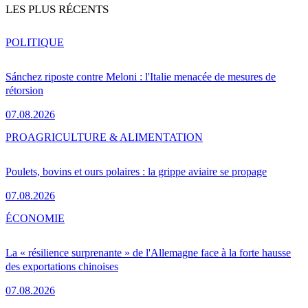
LES PLUS RÉCENTS
POLITIQUE
Sánchez riposte contre Meloni : l'Italie menacée de mesures de
rétorsion
07.08.2026
PRO
AGRICULTURE & ALIMENTATION
Poulets, bovins et ours polaires : la grippe aviaire se propage
07.08.2026
ÉCONOMIE
La « résilience surprenante » de l'Allemagne face à la forte hausse
des exportations chinoises
07.08.2026