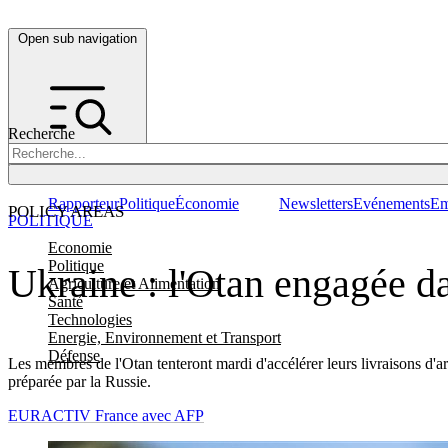
Open sub navigation
Recherche
Rapporteur
Politique
Économie
Newsletters
Evénements
Em
POLICY AREAS
POLITIQUE
Economie
Politique
Ukraine : l'Otan engagée da
Agriculture et Alimentation
Santé
Technologies
Energie, Environnement et Transport
Défense
Les membres de l'Otan tenteront mardi d'accélérer leurs livraisons d'ar
préparée par la Russie.
EURACTIV France avec AFP