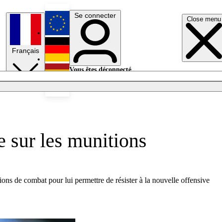
Se connecter
Close menu
English
Français
Deutsch
Vous êtes déconnecté.
Se connecter
Español
Lumières éteintes
e sur les munitions
ions de combat pour lui permettre de résister à la nouvelle offensive