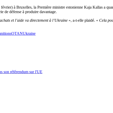
février) à Bruxelles, la Première ministre estonienne Kaja Kallas a qua
strie de défense à produire davantage.
chats et l’aide va directement à l’Ukraine
», a-t-elle plaidé. «
Cela pou
nitions
OTAN
Ukraine
s son référendum sur l'UE