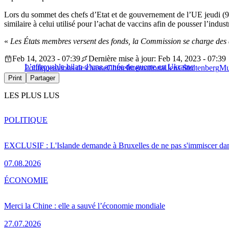
Lors du sommet des chefs d’Etat et de gouvernement de l’UE jeudi (9 
similaire à celui utilisé pour l’achat de vaccins afin de pousser l’indu
«
Les États membres versent des fonds, la Commission se charge des a
Feb 14, 2023 - 07:39
Dernière mise à jour: Feb 14, 2023 - 07:39
L’effroyable bilan d’une année de guerre en Ukraine
Politique
avions de chasse
Chine
International
Jens Stoltenberg
Mu
Print
Partager
LES PLUS LUS
POLITIQUE
EXCLUSIF : L'Islande demande à Bruxelles de ne pas s'immiscer dan
07.08.2026
ÉCONOMIE
Merci la Chine : elle a sauvé l’économie mondiale
27.07.2026