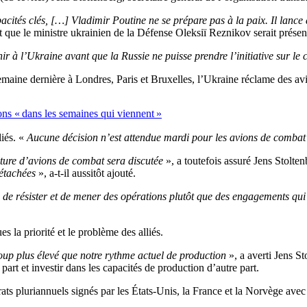
ités clés, […] Vladimir Poutine ne se prépare pas à la paix. Il lance 
ant que le ministre ukrainien de la Défense Oleksiï Reznikov serait présen
ir à l’Ukraine avant que la Russie ne puisse prendre l’initiative sur le
emaine dernière à Londres, Paris et Bruxelles, l’Ukraine réclame des av
ns « dans les semaines qui viennent »
liés. «
Aucune décision n’est attendue mardi pour les avions de combat
iture d’avions de combat sera discutée
», a toutefois assuré Jens Stolte
étachées
», a-t-il aussitôt ajouté.
ns de résister et de mener des opérations plutôt que des engagements qui 
la priorité et le problème des alliés.
oup plus élevé que notre rythme actuel de production
», a averti Jens S
part et investir dans les capacités de production d’autre part.
s pluriannuels signés par les États-Unis, la France et la Norvège avec l