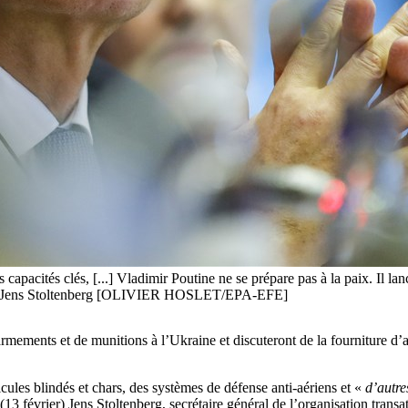
apacités clés, [...] Vladimir Poutine ne se prépare pas à la paix. Il l
 lancé Jens Stoltenberg [OLIVIER HOSLET/EPA-EFE]
rmements et de munitions à l’Ukraine et discuteront de la fourniture d’a
hicules blindés et chars, des systèmes de défense anti-aériens et «
d’autre
(13 février) Jens Stoltenberg, secrétaire général de l’organisation transa