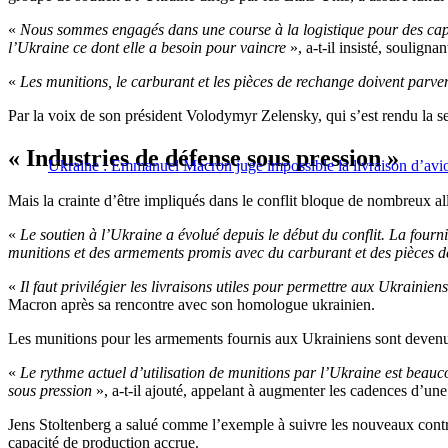
«
Nous sommes engagés dans une course à la logistique pour des capac
l’Ukraine ce dont elle a besoin pour vaincre
», a-t-il insisté, soulign
«
Les munitions, le carburant et les pièces de rechange doivent parven
Par la voix de son président Volodymyr Zelensky, qui s’est rendu la s
« Industries de défense sous pression »
Ukraine : Emmanuel Macron juge impossible la livraison d’avio
Mais la crainte d’être impliqués dans le conflit bloque de nombreux al
«
Le soutien à l’Ukraine a évolué depuis le début du conflit. La fourn
munitions et des armements promis avec du carburant et des pièces d
«
Il faut privilégier les livraisons utiles pour permettre aux Ukrainie
Macron après sa rencontre avec son homologue ukrainien.
Les munitions pour les armements fournis aux Ukrainiens sont devenues 
«
Le rythme actuel d’utilisation de munitions par l’Ukraine est beauc
sous pression
», a-t-il ajouté, appelant à augmenter les cadences d’une 
Jens Stoltenberg a salué comme l’exemple à suivre les nouveaux contrat
capacité de production accrue.