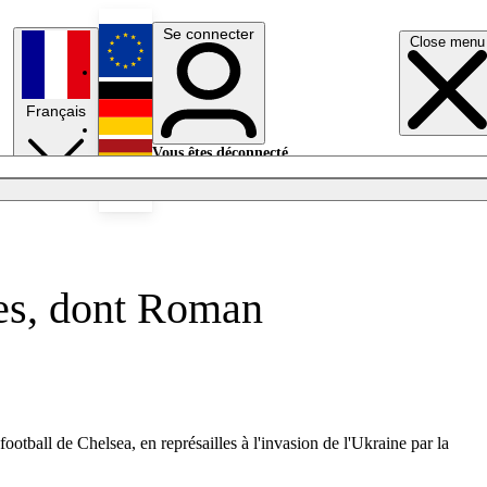
Se connecter
Close menu
English
Français
Deutsch
Vous êtes déconnecté.
Se connecter
Español
Lumières éteintes
ses, dont Roman
tball de Chelsea, en représailles à l'invasion de l'Ukraine par la