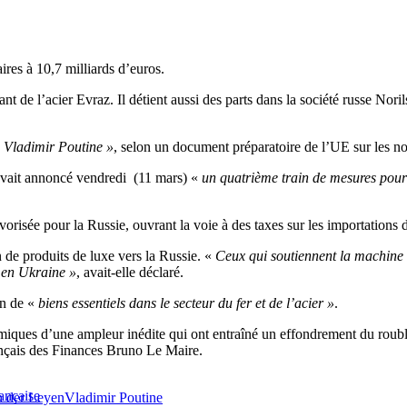
res à 10,7 milliards d’euros.
 de l’acier Evraz. Il détient aussi des parts dans la société russe Norils
ec Vladimir Poutine »
, selon un document préparatoire de l’UE sur les no
avait annoncé vendredi (11 mars) «
un quatrième train de mesures pour 
favorisée pour la Russie, ouvrant la voie à des taxes sur les importations 
 de produits de luxe vers la Russie. «
Ceux qui soutiennent la machine d
 en Ukraine »
, avait-elle déclaré.
on de «
biens essentiels dans le secteur du fer et de l’acier »
.
omiques d’une ampleur inédite qui ont entraîné un effondrement du roub
rançais des Finances Bruno Le Maire.
ançaise
n der Leyen
Vladimir Poutine