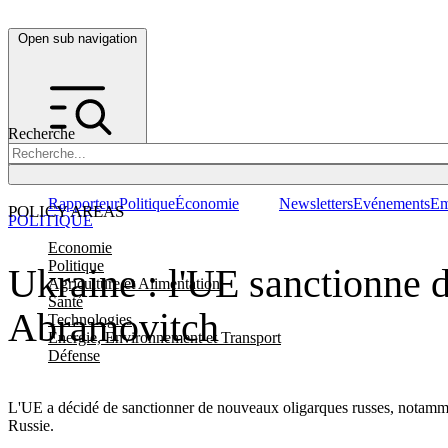
Open sub navigation
Recherche
Rapporteur
Politique
Économie
Newsletters
Evénements
Em
POLICY AREAS
POLITIQUE
Economie
Politique
Ukraine : l'UE sanctionne 
Agriculture et Alimentation
Santé
Abramovitch
Technologies
Energie, Environnement et Transport
Défense
L'UE a décidé de sanctionner de nouveaux oligarques russes, notamment
Russie.