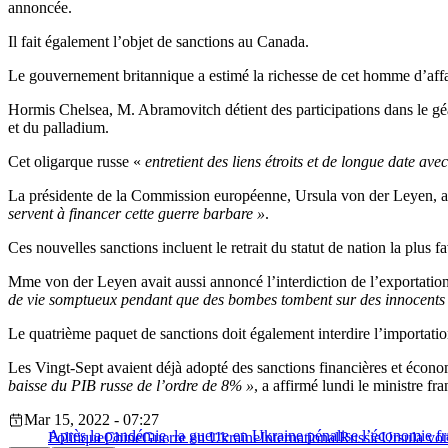
annoncée.
Il fait également l’objet de sanctions au Canada.
Le gouvernement britannique a estimé la richesse de cet homme d’affai
Hormis Chelsea, M. Abramovitch détient des participations dans le géant
et du palladium.
Cet oligarque russe «
entretient des liens étroits et de longue date av
La présidente de la Commission européenne, Ursula von der Leyen, 
servent à financer cette guerre barbare »
.
Ces nouvelles sanctions incluent le retrait du statut de nation la plus 
Mme von der Leyen avait aussi annoncé l’interdiction de l’exportation
de vie somptueux pendant que des bombes tombent sur des innocents
Le quatrième paquet de sanctions doit également interdire l’importati
Les Vingt-Sept avaient déjà adopté des sanctions financières et écon
baisse du PIB russe de l’ordre de 8% »
, a affirmé lundi le ministre f
Mar 15, 2022 - 07:27
Après la pandémie, la guerre en Ukraine pénalise l’économie fr
Politique
Chine
Guerre en Ukraine
International
Russie
Ursula vo