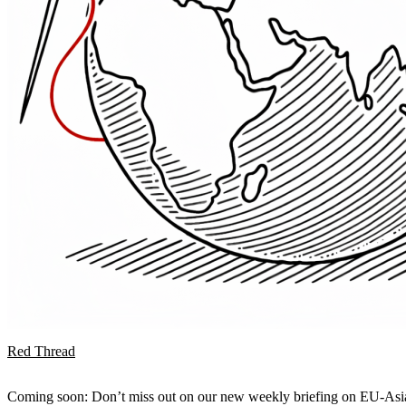
Red Thread
Coming soon: Don’t miss out on our new weekly briefing on EU-Asia 