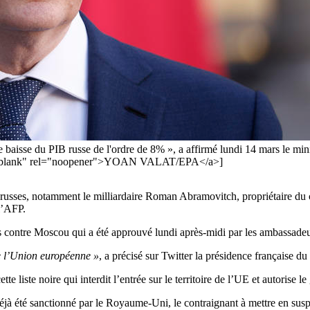
ne baisse du PIB russe de l'ordre de 8% », a affirmé lundi 14 mars le mi
et="_blank" rel="noopener">YOAN VALAT/EPA</a>]
sses, notamment le milliardaire Roman Abramovitch, propriétaire du clu
l’AFP.
s contre Moscou qui a été approuvé lundi après-midi par les ambassade
de l’Union européenne »
, a précisé sur Twitter la présidence française d
te liste noire qui interdit l’entrée sur le territoire de l’UE et autorise l
 été sanctionné par le Royaume-Uni, le contraignant à mettre en suspen