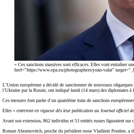
« Ces sanctions massives sont efficaces. Elles vont entraîner u
href="https://www.epa.eu/photographers/yoan-valat" targ
L’Union européenne a décidé de sanctionner de nouveaux oligarques ru
l’Ukraine par la Russie, ont indiqué lundi (14 mars) des diplomates à 
Ces mesures font partie d’un quatrième train de sanctions européenne
Elles «
entreront en vigueur dès leur publication au Journal officiel 
Avant son extension, 862 individus et 53 entités russes figuraient sur cet
Roman Abramovitch, proche du président russe Vladimir Poutine, a déjà