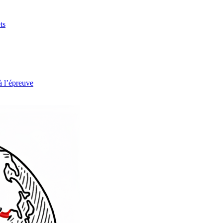
ts
à l’épreuve