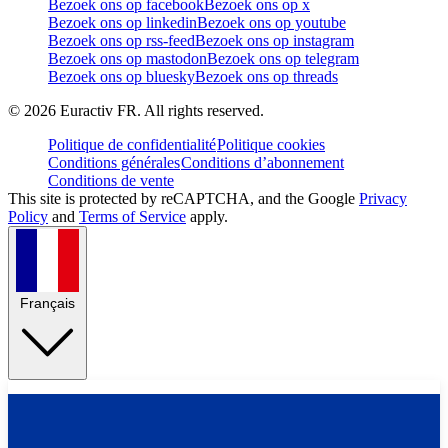
Bezoek ons op facebook
Bezoek ons op x
Bezoek ons op linkedin
Bezoek ons op youtube
Bezoek ons op rss-feed
Bezoek ons op instagram
Bezoek ons op mastodon
Bezoek ons op telegram
Bezoek ons op bluesky
Bezoek ons op threads
©
2026
Euractiv FR. All rights reserved.
Politique de confidentialité
Politique cookies
Conditions générales
Conditions d’abonnement
Conditions de vente
This site is protected by reCAPTCHA, and the Google
Privacy
Policy
and
Terms of Service
apply.
Français