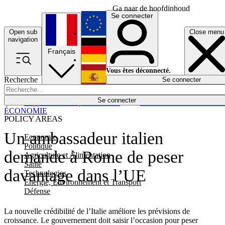
Ga naar de hoofdinhoud
Se connecter
Open sub
Close menu
English
navigation
Français
Deutsch
Vous êtes déconnecté.
Recherche
Se connecter
Español
Lumières éteintes
Se connecter
Rapporteur
Politique
Économie
Newsletters
Evénements
Em
ÉCONOMIE
POLICY AREAS
Un ambassadeur italien
Economie
Politique
demande à Rome de peser
Agriculture et Alimentation
Santé
davantage dans l’UE
Technologies
Energie, Environnement et Transport
Défense
La nouvelle crédibilité de l’Italie améliore les prévisions de
croissance. Le gouvernement doit saisir l’occasion pour peser