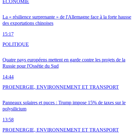
ÉCONOMIE
La « résilience surprenante » de l'Allemagne face à la forte hausse
des exportations chinoises
15:17
POLITIQUE
Quatre pays européens mettent en garde contre les projets de la
Russie pour l'Ossétie du Sud
14:44
PRO
ENERGIE, ENVIRONNEMENT ET TRANSPORT
Panneaux solaires et puces : Trump impose 15% de taxes sur le
polysilicium
13:58
PRO
ENERGIE, ENVIRONNEMENT ET TRANSPORT