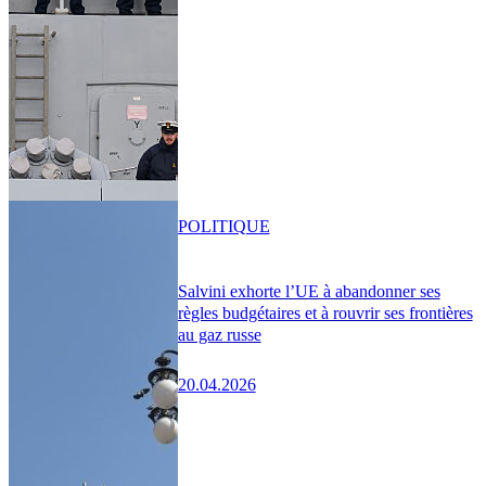
POLITIQUE
Salvini exhorte l’UE à abandonner ses
règles budgétaires et à rouvrir ses frontières
au gaz russe
20.04.2026