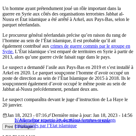
Un homme ayant prétendument joué un rôle important dans la
guerre en Syrie aux côtés des organisations terroristes Jabhat al-
Nusra et État islamique a été arrêté à Arkel, aux Pays-Bas, selon le
parquet néerlandais.
Le procureur général néerlandais précise qu’en raison du rang de
l’homme au sein de l’État islamique, il est probable qu’il ait
également contribué aux
crimes de guerre commis par le groupe en
Syrie.
L’État islamique s’est emparé de territoires en Syrie à partir de
2013, alors qu’une guerre civile faisait rage dans le pays.
Le suspect a demandé l’asile aux Pays-Bas en 2019 et s’est installé à
Arkel en 2020. Le parquet soupçonne l’homme d’avoir occupé un
poste de direction au sein de l’État Islamique de 2015 à 2018. Ils le
soupçonnent également d’avoir occupé le même poste au sein de
Jabhat al-Nusra précédemment, pendant deux ans.
Le suspect comparaîtra devant le juge d’instruction de La Haye le
20 janvier.
Jan 18, 2023 - 07:16
Dernière mise à jour: Jan 18, 2023 - 14:56
L’Allemagne rapatrie les dernières femmes et enfants
Politique
État islamique
Pays-Bas
sécurité
terrorisme
emprisonnés par l’Etat islamique
Print
Partager