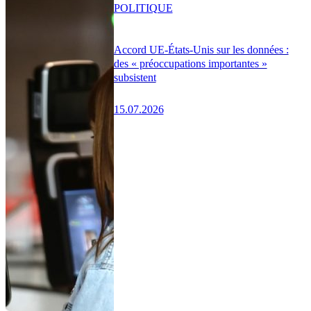
POLITIQUE
Accord UE-États-Unis sur les données :
des « préoccupations importantes »
subsistent
15.07.2026