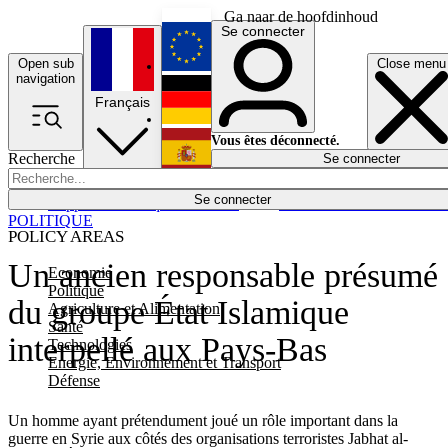
Ga naar de hoofdinhoud
Se connecter
Open sub
Close menu
English
navigation
Français
Deutsch
Vous êtes déconnecté.
Recherche
Se connecter
Español
Lumières éteintes
Se connecter
Rapporteur
Politique
Économie
Newsletters
Evénements
Em
POLITIQUE
POLICY AREAS
Un ancien responsable présumé
Economie
Politique
du groupe État Islamique
Agriculture et Alimentation
Santé
interpellé aux Pays-Bas
Technologies
Energie, Environnement et Transport
Défense
Un homme ayant prétendument joué un rôle important dans la
guerre en Syrie aux côtés des organisations terroristes Jabhat al-