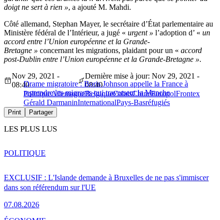
doigt ne sert à rien »
, a ajouté M. Mahdi.
Côté allemand, Stephan Mayer, le secrétaire d’État parlementaire au
Ministère fédéral de l’Intérieur, a jugé «
urgent »
l’adoption d’ «
un
accord entre l’Union européenne et la Grande-
Bretagne »
concernant les migrations, plaidant pour un «
accord
post-Dublin entre l’Union européenne et la Grande-Bretagne »
.
Nov 29, 2021 -
Dernière mise à jour: Nov 29, 2021 -
Drame migratoire : Boris Johnson appelle la France à
08:40
08:40
reprendre les migrants qui traversent la Manche
Politique
Allemagne
Belgique
Calais
Chine
Europol
Frontex
Gérald Darmanin
International
Pays-Bas
réfugiés
Print
Partager
LES PLUS LUS
POLITIQUE
EXCLUSIF : L'Islande demande à Bruxelles de ne pas s'immiscer
dans son référendum sur l'UE
07.08.2026