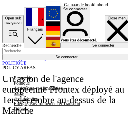
Ga naar de hoofdinhoud
Se connecter
Open sub
Close menu
English
navigation
Français
Deutsch
Vous êtes déconnecté.
Recherche
Se connecter
Español
Lumières éteintes
Se connecter
Rapporteur
Politique
Économie
Newsletters
Evénements
Em
POLITIQUE
POLICY AREAS
Un avion de l'agence
Economie
Politique
européenne Frontex déployé au
Agriculture et Alimentation
Santé
1er décembre au-dessus de la
Technologies
Energie, Environnement et Transport
Manche
Défense