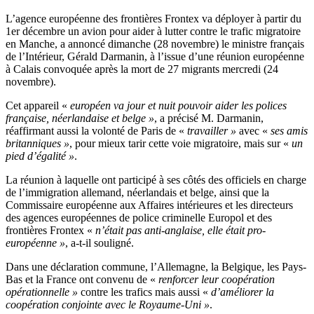
L’agence européenne des frontières Frontex va déployer à partir du
1er décembre un avion pour aider à lutter contre le trafic migratoire
en Manche, a annoncé dimanche (28 novembre) le ministre français
de l’Intérieur, Gérald Darmanin, à l’issue d’une réunion européenne
à Calais convoquée après la mort de 27 migrants mercredi (24
novembre).
Cet appareil «
européen va jour et nuit pouvoir aider les polices
française, néerlandaise et belge »
, a précisé M. Darmanin,
réaffirmant aussi la volonté de Paris de «
travailler »
avec «
ses amis
britanniques »
, pour mieux tarir cette voie migratoire, mais sur «
un
pied d’égalité »
.
La réunion à laquelle ont participé à ses côtés des officiels en charge
de l’immigration allemand, néerlandais et belge, ainsi que la
Commissaire européenne aux Affaires intérieures et les directeurs
des agences européennes de police criminelle Europol et des
frontières Frontex «
n’était pas anti-anglaise, elle était pro-
européenne »
, a-t-il souligné.
Dans une déclaration commune, l’Allemagne, la Belgique, les Pays-
Bas et la France ont convenu de «
renforcer leur coopération
opérationnelle »
contre les trafics mais aussi «
d’améliorer la
coopération conjointe avec le Royaume-Uni »
.