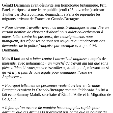
Gérald Darmanin avait désinvité son homologue britannique, Priti
Patel, en riposte à une lettre publiée jeudi (25 novembre) soir sur
Twitter par Boris Johnson, demandant à Paris de reprendre les
migrants arrivant de France en Grande-Bretagne.
«
Nous devons travailler avec nos amis britanniques et leur dire un
certain nombre de choses : d’abord nous aider collectivement à
mieux lutter contre les passeurs, des renseignements nous
manquent, des réponses ne sont pas toujours au rendez-vous des
demandes de la police française par exemple »
, a ajouté M.
Darmanin.
Mais il faut aussi «
lutter contre l’attractivité anglaise »
auprès des
migrants, avec notamment «
un marché du travail qui fait que sans
pièce d’identité vous pouvez travailler »
, a-t-il ajouté, relevant aussi
qu »
il n’y a plus de voie légale pour demander l’asile en
Angleterre »
.
«
Pourquoi tellement de personnes veulent arriver en Grande-
Bretagne et voient la Grande-Bretagne comme l’eldorado ? »
lui a
fait écho Sammy Mahdi, secrétaire d’État à l’Asile et la Migration de
Belgique.
«
Il faut qu’on avance de manière beaucoup plus rapide pour
garantir que ces drames là n’arrivent pas parce que se pointer du