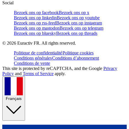
Social
Bezoek ons op facebook
Bezoek ons op x
Bezoek ons op linkedin
Bezoek ons op youtube
Bezoek ons op rss-feed
Bezoek ons op instagram
Bezoek ons op mastodon
Bezoek ons op telegram
Bezoek ons op bluesky
Bezoek ons op threads
©
2026
Euractiv FR. All rights reserved.
Politique de confidentialité
Politique cookies
Conditions générales
Conditions d’abonnement
Conditions de vente
This site is protected by reCAPTCHA, and the Google
Privacy
Policy
and
Terms of Service
apply.
Français