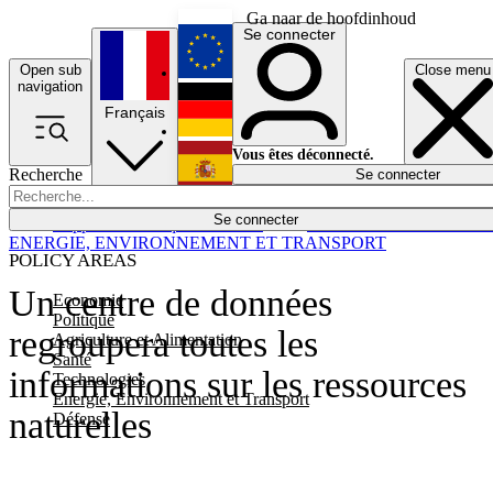
Ga naar de hoofdinhoud
Se connecter
Open sub
Close menu
English
navigation
Français
Deutsch
Vous êtes déconnecté.
Recherche
Se connecter
Español
Lumières éteintes
Se connecter
Rapporteur
Politique
Économie
Newsletters
Evénements
Em
ENERGIE, ENVIRONNEMENT ET TRANSPORT
POLICY AREAS
Un centre de données
Economie
Politique
regroupera toutes les
Agriculture et Alimentation
Santé
informations sur les ressources
Technologies
Energie, Environnement et Transport
naturelles
Défense