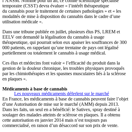
l’ANSM. Nommé pour un an, ce comité scientifique spécialisé
temporaire (CSST) devra évaluer « l’intérêt thérapeutique
du cannabis pour le traitement de certaines pathologies » et « les
modalités de mise à disposition du cannabis dans le cadre d’une
utilisation médicale ».
Dans une tribune publiée en juillet, plusieurs élus PS, LREM et
EELV ont demandé la légalisation du cannabis à usage
thérapeutique, qui pourrait selon eux apaiser les souffrances de 300
000 patients, en rappelant qu’une trentaine de pays ont légalisé
partiellement ou totalement le cannabis à usage médical.
Ces élus et médecins font valoir « l’efficacité du produit dans la
gestion de la douleur chronique, les troubles physiques provoqués
par les chimiothérapies et les spasmes musculaires liés à la sclérose
en plaques ».
Médicaments à base de cannabis
Les nouveaux médicaments déferlent sur le marché
En France, les médicaments à base de cannabis peuvent faire l’objet
d’une Autorisation de mise sur le marché (AMM) depuis 2013.
Dans les faits, un seul en a bénéficié: le Sativex, spray destiné à
soulager des malades atteints de sclérose en plaques. Il a obtenu
cette autorisation en janvier 2014 mais n’est toujours pas
commercialisé, en raison d’un désaccord sur son prix de vente.