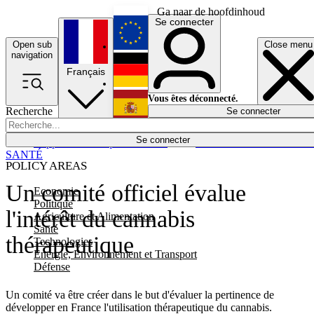
Ga naar de hoofdinhoud
Se connecter
Open sub
Close menu
English
navigation
Français
Deutsch
Vous êtes déconnecté.
Recherche
Se connecter
Español
Lumières éteintes
Se connecter
Rapporteur
Politique
Économie
Newsletters
Evénements
Em
SANTÉ
POLICY AREAS
Un comité officiel évalue
Economie
Politique
l'intérêt du cannabis
Agriculture et Alimentation
Santé
thérapeutique
Technologies
Energie, Environnement et Transport
Défense
Un comité va être créer dans le but d'évaluer la pertinence de
développer en France l'utilisation thérapeutique du cannabis.