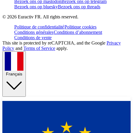
Bezoek ons op mastodon
Bezoek ons op telegram
Bezoek ons op bluesky
Bezoek ons op threads
©
2026
Euractiv FR. All rights reserved.
Politique de confidentialité
Politique cookies
Conditions générales
Conditions d’abonnement
Conditions de vente
This site is protected by reCAPTCHA, and the Google
Privacy
Policy
and
Terms of Service
apply.
Français