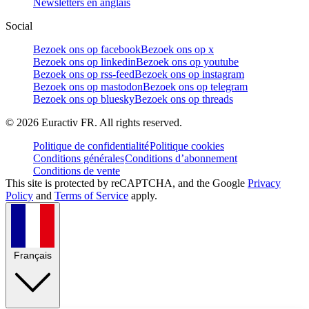
Newsletters en anglais
Social
Bezoek ons op facebook
Bezoek ons op x
Bezoek ons op linkedin
Bezoek ons op youtube
Bezoek ons op rss-feed
Bezoek ons op instagram
Bezoek ons op mastodon
Bezoek ons op telegram
Bezoek ons op bluesky
Bezoek ons op threads
©
2026
Euractiv FR. All rights reserved.
Politique de confidentialité
Politique cookies
Conditions générales
Conditions d’abonnement
Conditions de vente
This site is protected by reCAPTCHA, and the Google
Privacy
Policy
and
Terms of Service
apply.
Français