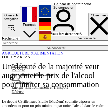
Ga naar de hoofdinhoud
Se connecter
Open sub
Close menu
English
navigation
Français
Deutsch
Vous êtes déconnecté.
Recherche
Se connecter
Español
Lumières éteintes
Se connecter
Rapporteur
Politique
Économie
Newsletters
Evénements
Em
AGRICULTURE & ALIMENTATION
POLICY AREAS
Un député de la majorité veut
Economie
Politique
augmenter le prix de l'alcool
Agriculture et Alimentation
Santé
pour limiter sa consommation
Technologies
Energie, Environnement et Transport
Défense
Le député Cyrille Isaac-Sibille (MoDem) souhaite déposer un
amendement pour un prix minimum par unité d'alcool dans le cadre