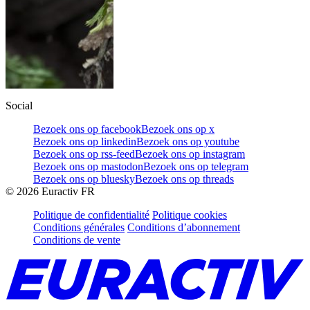
Social
Bezoek ons op facebook
Bezoek ons op x
Bezoek ons op linkedin
Bezoek ons op youtube
Bezoek ons op rss-feed
Bezoek ons op instagram
Bezoek ons op mastodon
Bezoek ons op telegram
Bezoek ons op bluesky
Bezoek ons op threads
©
2026
Euractiv FR
Politique de confidentialité
Politique cookies
Conditions générales
Conditions d’abonnement
Conditions de vente