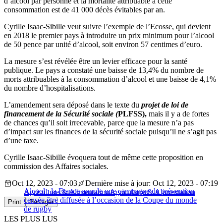
d’alcool par personne et la mortalité attribuable à cette
consommation est de 41 000 décès évitables par an.
Cyrille Isaac-Sibille veut suivre l’exemple de l’Ecosse, qui devient
en 2018 le premier pays à introduire un prix minimum pour l’alcool
de 50 pence par unité d’alcool, soit environ 57 centimes d’euro.
La mesure s’est révélée être un levier efficace pour la santé
publique. Le pays a constaté une baisse de 13,4% du nombre de
morts attribuables à la consommation d’alcool et une baisse de 4,1%
du nombre d’hospitalisations.
L’amendement sera déposé dans le texte du
projet de loi de
financement de la Sécurité sociale (
PLFSS),
mais il y a de fortes
de chances qu’il soit irrecevable, parce que la mesure n’a pas
d’impact sur les finances de la sécurité sociale puisqu’il ne s’agit pas
d’une taxe.
Cyrille Isaac-Sibille évoquera tout de même cette proposition en
commission des Affaires sociales.
Oct 12, 2023 - 07:03
Dernière mise à jour: Oct 12, 2023 - 07:19
Alcool : la France annule une campagne de prévention
Agriculture & Alimentation
Agriculture & Alimentation
censée être diffusée à l’occasion de la Coupe du monde
Print
Partager
de rugby
LES PLUS LUS