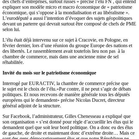
des chefs d’entreprises, surtout russes » précise l’élu FN , qui entend
expliquer son modèle micro et macro économique de « patriotisme
économique, qui s’oppose à la mondialisation et au libéralisme ».
L’eurodéputé a aussi l’intention d’évoquer des sujets géopolitiques
devant un parterre qui devrait surtout être composé de chefs de PME
selon lui.
L’élu était déjà intervenu sur ce sujet à Cracovie, en Pologne, en
février dernier, lors d’une réunion du groupe Europe des nations et
des libertés. Le rassemblement avait toutefois lieu non pas à la
chambre de commerce, mais dans une ancienne mine de sel
réhabilitée.
Invité du mois sur le patriotisme économique
Interrogé par EURACTIV, la chambre de commerce précise que
le sujet est le choix de l’élu.«Par contre, il ne peut s’agir de débats
politiques. Et nous recevons de manière générale tous les députés
européens qui le demandent» précise Nicolas Ducret, directeur
général adjoint de la structure.
Sur Facebook, l’administrateur, Gilles Chenesseau a expliqué que
son organisation « s’est donné pour règle d’accueillir les élus qui le
demandent quel que soit leur bord politique. On a donc eu des élus
de gauche, de droite et maintenant donc d’extrême droite… Mais ce
sont des gens démocratiquement élus et que notre République ne