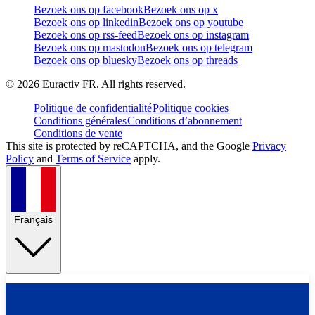
Bezoek ons op facebook
Bezoek ons op x
Bezoek ons op linkedin
Bezoek ons op youtube
Bezoek ons op rss-feed
Bezoek ons op instagram
Bezoek ons op mastodon
Bezoek ons op telegram
Bezoek ons op bluesky
Bezoek ons op threads
©
2026
Euractiv FR. All rights reserved.
Politique de confidentialité
Politique cookies
Conditions générales
Conditions d’abonnement
Conditions de vente
This site is protected by reCAPTCHA, and the Google
Privacy
Policy
and
Terms of Service
apply.
Français