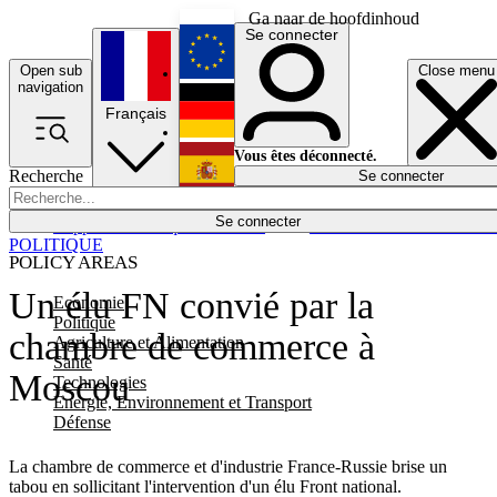
Ga naar de hoofdinhoud
Se connecter
Open sub
Close menu
English
navigation
Français
Deutsch
Vous êtes déconnecté.
Recherche
Se connecter
Español
Lumières éteintes
Se connecter
Rapporteur
Politique
Économie
Newsletters
Evénements
Em
POLITIQUE
POLICY AREAS
Un élu FN convié par la
Economie
Politique
chambre de commerce à
Agriculture et Alimentation
Santé
Moscou
Technologies
Energie, Environnement et Transport
Défense
La chambre de commerce et d'industrie France-Russie brise un
tabou en sollicitant l'intervention d'un élu Front national.