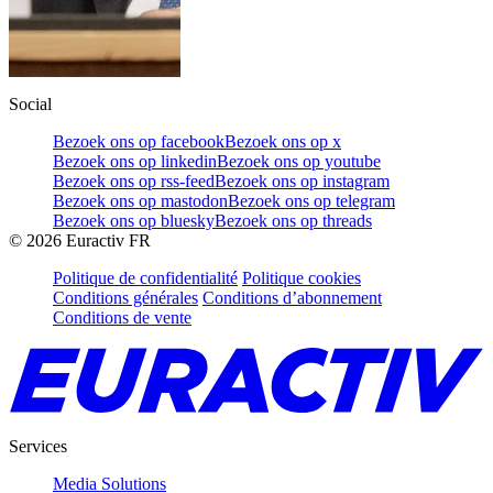
Social
Bezoek ons op facebook
Bezoek ons op x
Bezoek ons op linkedin
Bezoek ons op youtube
Bezoek ons op rss-feed
Bezoek ons op instagram
Bezoek ons op mastodon
Bezoek ons op telegram
Bezoek ons op bluesky
Bezoek ons op threads
©
2026
Euractiv FR
Politique de confidentialité
Politique cookies
Conditions générales
Conditions d’abonnement
Conditions de vente
Services
Media Solutions