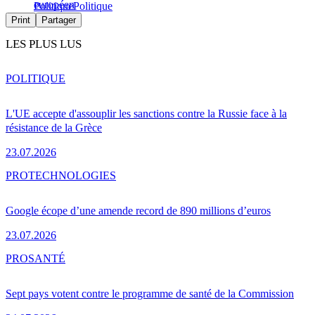
européen
Politique
Politique
Print
Partager
LES PLUS LUS
POLITIQUE
L'UE accepte d'assouplir les sanctions contre la Russie face à la
résistance de la Grèce
23.07.2026
PRO
TECHNOLOGIES
Google écope d’une amende record de 890 millions d’euros
23.07.2026
PRO
SANTÉ
Sept pays votent contre le programme de santé de la Commission