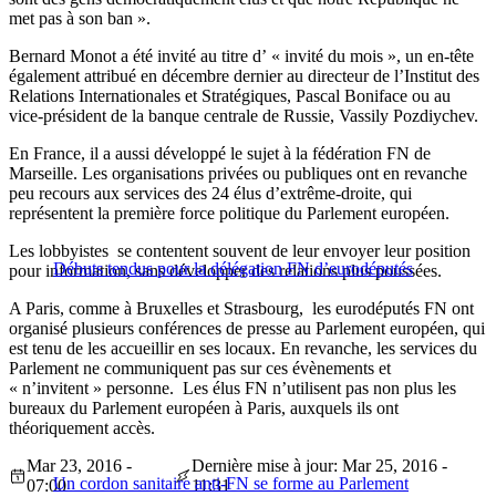
met pas à son ban ».
Bernard Monot a été invité au titre d’ « invité du mois », un en-tête
également attribué en décembre dernier au directeur de l’Institut des
Relations Internationales et Stratégiques, Pascal Boniface ou au
vice-président de la banque centrale de Russie, Vassily Pozdiychev.
En France, il a aussi développé le sujet à la fédération FN de
Marseille. Les organisations privées ou publiques ont en revanche
peu recours aux services des 24 élus d’extrême-droite, qui
représentent la première force politique du Parlement européen.
Les lobbyistes se contentent souvent de leur envoyer leur position
Débuts tendus pour la délégation FN d’eurodéputés
pour information, sans développer des relations plus poussées.
A Paris, comme à Bruxelles et Strasbourg, les eurodéputés FN ont
organisé plusieurs conférences de presse au Parlement européen, qui
est tenu de les accueillir en ses locaux. En revanche, les services du
Parlement ne communiquent pas sur ces évènements et
« n’invitent » personne. Les élus FN n’utilisent pas non plus les
bureaux du Parlement européen à Paris, auxquels ils ont
théoriquement accès.
Mar 23, 2016 -
Dernière mise à jour: Mar 25, 2016 -
Un cordon sanitaire anti-FN se forme au Parlement
07:00
11:31