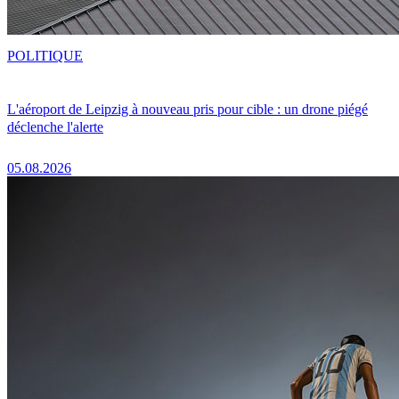
POLITIQUE
L'aéroport de Leipzig à nouveau pris pour cible : un drone piégé
déclenche l'alerte
05.08.2026