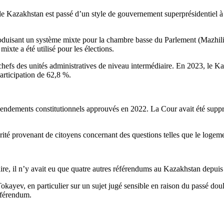
e Kazakhstan est passé d’un style de gouvernement superprésidentiel à
ntroduisant un système mixte pour la chambre basse du Parlement (Mazhili
xte a été utilisé pour les élections.
hefs des unités administratives de niveau intermédiaire. En 2023, le Ka
participation de 62,8 %.
amendements constitutionnels approuvés en 2022. La Cour avait été suppr
té provenant de citoyens concernant des questions telles que le logement, l
ire, il n’y avait eu que quatre autres référendums au Kazakhstan depui
okayev, en particulier sur un sujet jugé sensible en raison du passé dou
éférendum.