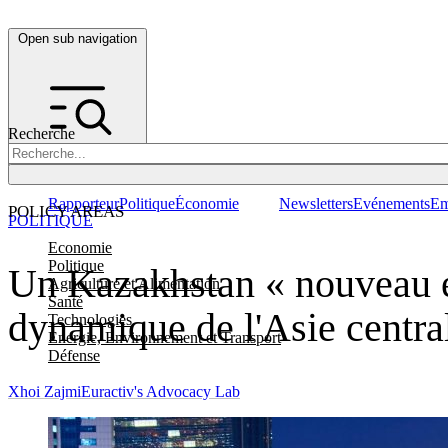
Open sub navigation
Recherche
Rapporteur
Politique
Économie
Newsletters
Evénements
Em
POLICY AREAS
POLITIQUE
Economie
Politique
Un Kazakhstan « nouveau et 
Agriculture et Alimentation
Santé
dynamique de l'Asie centra
Technologies
Energie, Environnement et Transport
Défense
Xhoi Zajmi
Euractiv's Advocacy Lab