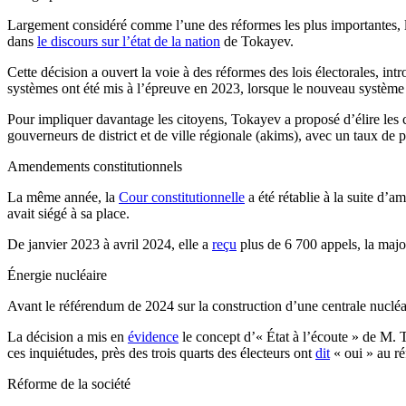
Largement considéré comme l’une des réformes les plus importantes, l
dans
le discours sur l’état de la nation
de Tokayev.
Cette décision a ouvert la voie à des réformes des lois électorales, i
systèmes ont été mis à l’épreuve en 2023, lorsque le nouveau système mi
Pour impliquer davantage les citoyens, Tokayev a proposé d’élire les c
gouverneurs de district et de ville régionale (akims), avec un taux de 
Amendements constitutionnels
La même année, la
Cour constitutionnelle
a été rétablie à la suite d’
avait siégé à sa place.
De janvier 2023 à avril 2024, elle a
reçu
plus de 6 700 appels, la majori
Énergie nucléaire
Avant le référendum de 2024 sur la construction d’une centrale nucléa
La décision a mis en
évidence
le concept d’« État à l’écoute » de M. T
ces inquiétudes, près des trois quarts des électeurs ont
dit
« oui » au r
Réforme de la société