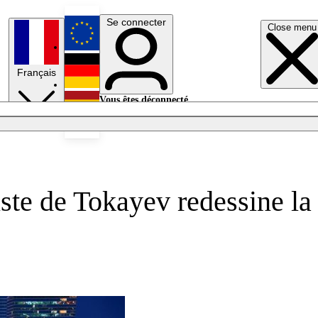
Se connecter
Close menu
English
Français
Deutsch
Vous êtes déconnecté.
Se connecter
Español
Lumières éteintes
iste de Tokayev redessine la