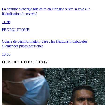
La pénurie d'énergie nucléaire en Hongrie ouvre la voie à la
libéralisation du marché
11:38
PRO
POLITIQUE
Guerre de désinformation russe : les élections municipales
allemandes prises pour cible
10:36
PLUS DE CETTE SECTION