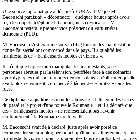
commentaires publiés sur son blog ».
Une source diplomatique a déclaré à EURACTIV que M.
Baconschi paraissait « décontracté » quelques heures après avoir
reçu le coup de téléphone lui annonçant sa révocation. M.
Baconschi restera le premier vice-président du Parti libéral-
démocrate (PLD).
M. Baconschi s'est exprimé sur son blog lorsque les manifestations
contre l'austérité ont commencé dans le pays. Il a qualifié les
manifestants de « banlieusards ineptes et violents ».
Il a écrit que l'opposition manipulait les manifestants, « ces
personnes abruties par la télévision, pétrifiées face à des scénarios
apocalyptiques qui sont toujours démentis dans la réalité » et qu'elle
avait, plus récemment, commencé à lâcher des « brutes » dans les
rues.
Ce diplomate a qualifié les manifestations de « lutte entre les forces
du passé et le projet d'une nouvelle Roumanie » et il a déclaré que
ces « banlieusards ineptes » ne représentaient pas l'avenir,
contrairement à la Roumanie qui travaille.
M. Baconschi avait déjà déclaré, juste après avoir posté ce
commentaire sur son blog personnel, qu'il ne faisait référence qu'aux
manifestants violents, pour la plupart des fans de football, et non pas