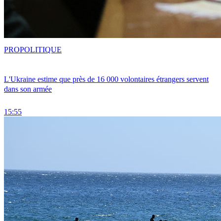
PRO
POLITIQUE
L'Ukraine estime que près de 16 000 volontaires étrangers servent
dans son armée
15:55