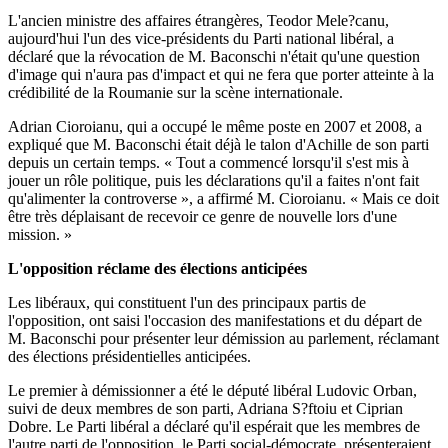
L'ancien ministre des affaires étrangères, Teodor Mele?canu,
aujourd'hui l'un des vice-présidents du Parti national libéral, a
déclaré que la révocation de M. Baconschi n'était qu'une question
d'image qui n'aura pas d'impact et qui ne fera que porter atteinte à la
crédibilité de la Roumanie sur la scène internationale.
Adrian Cioroianu, qui a occupé le même poste en 2007 et 2008, a
expliqué que M. Baconschi était déjà le talon d'Achille de son parti
depuis un certain temps. « Tout a commencé lorsqu'il s'est mis à
jouer un rôle politique, puis les déclarations qu'il a faites n'ont fait
qu'alimenter la controverse », a affirmé M. Cioroianu. « Mais ce doit
être très déplaisant de recevoir ce genre de nouvelle lors d'une
mission. »
L'opposition réclame des élections anticipées
Les libéraux, qui constituent l'un des principaux partis de
l'opposition, ont saisi l'occasion des manifestations et du départ de
M. Baconschi pour présenter leur démission au parlement, réclamant
des élections présidentielles anticipées.
Le premier à démissionner a été le député libéral Ludovic Orban,
suivi de deux membres de son parti, Adriana S?ftoiu et Ciprian
Dobre. Le Parti libéral a déclaré qu'il espérait que les membres de
l'autre parti de l'opposition, le Parti social-démocrate, présenteraient