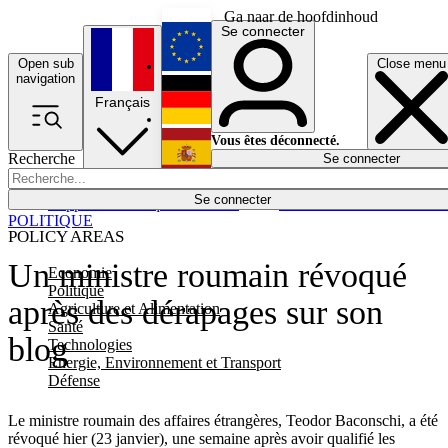
Ga naar de hoofdinhoud
Se connecter
Open sub
Close menu
English
navigation
Français
Deutsch
Vous êtes déconnecté.
Recherche
Se connecter
Español
Lumières éteintes
Se connecter
Rapporteur
Politique
Économie
Newsletters
Evénements
Em
POLITIQUE
POLICY AREAS
Un ministre roumain révoqué
Economie
Politique
après des dérapages sur son
Agriculture et Alimentation
Santé
blog
Technologies
Energie, Environnement et Transport
Défense
Le ministre roumain des affaires étrangères, Teodor Baconschi, a été
révoqué hier (23 janvier), une semaine après avoir qualifié les