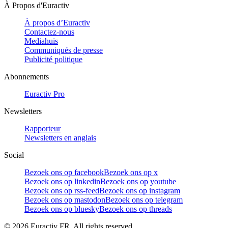
À Propos d'Euractiv
À propos d’Euractiv
Contactez-nous
Mediahuis
Communiqués de presse
Publicité politique
Abonnements
Euractiv Pro
Newsletters
Rapporteur
Newsletters en anglais
Social
Bezoek ons op facebook
Bezoek ons op x
Bezoek ons op linkedin
Bezoek ons op youtube
Bezoek ons op rss-feed
Bezoek ons op instagram
Bezoek ons op mastodon
Bezoek ons op telegram
Bezoek ons op bluesky
Bezoek ons op threads
©
2026
Euractiv FR. All rights reserved.