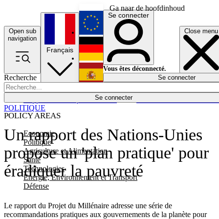
Ga naar de hoofdinhoud
Se connecter
Open sub
Close menu
English
navigation
Français
Deutsch
Vous êtes déconnecté.
Recherche
Se connecter
Español
Lumières éteintes
Se connecter
Rapporteur
Politique
Économie
Newsletters
Evénements
Em
POLITIQUE
POLICY AREAS
Un rapport des Nations-Unies
Economie
Politique
propose un 'plan pratique' pour
Agriculture et Alimentation
Santé
éradiquer la pauvreté
Technologies
Energie, Environnement et Transport
Défense
Le rapport du Projet du Millénaire adresse une série de
recommandations pratiques aux gouvernements de la planète pour