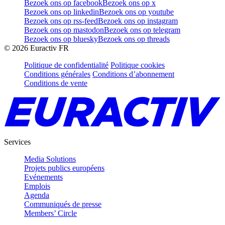
Bezoek ons op facebook
Bezoek ons op x
Bezoek ons op linkedin
Bezoek ons op youtube
Bezoek ons op rss-feed
Bezoek ons op instagram
Bezoek ons op mastodon
Bezoek ons op telegram
Bezoek ons op bluesky
Bezoek ons op threads
©
2026
Euractiv FR
Politique de confidentialité
Politique cookies
Conditions générales
Conditions d’abonnement
Conditions de vente
Services
Media Solutions
Projets publics européens
Evénements
Emplois
Agenda
Communiqués de presse
Members’ Circle