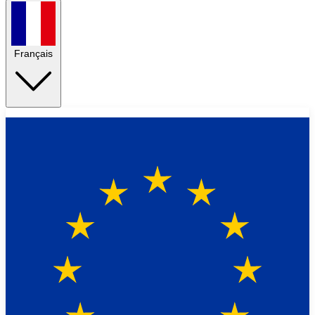
Français