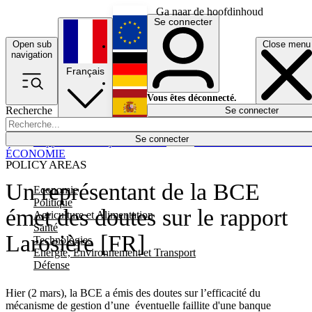
Ga naar de hoofdinhoud
Se connecter
Open sub
Close menu
English
navigation
Français
Deutsch
Vous êtes déconnecté.
Recherche
Se connecter
Español
Lumières éteintes
Se connecter
Rapporteur
Politique
Économie
Newsletters
Evénements
Em
ÉCONOMIE
POLICY AREAS
Un représentant de la BCE
Economie
Politique
émet des doutes sur le rapport
Agriculture et Alimentation
Santé
Larosière [FR]
Technologies
Energie, Environnement et Transport
Défense
Hier (2 mars), la BCE a émis des doutes sur l’efficacité du
mécanisme de gestion d’une éventuelle faillite d'une banque