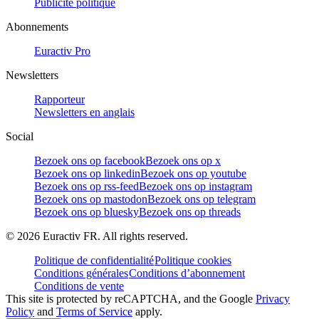
Publicité politique
Abonnements
Euractiv Pro
Newsletters
Rapporteur
Newsletters en anglais
Social
Bezoek ons op facebook
Bezoek ons op x
Bezoek ons op linkedin
Bezoek ons op youtube
Bezoek ons op rss-feed
Bezoek ons op instagram
Bezoek ons op mastodon
Bezoek ons op telegram
Bezoek ons op bluesky
Bezoek ons op threads
©
2026
Euractiv FR. All rights reserved.
Politique de confidentialité
Politique cookies
Conditions générales
Conditions d’abonnement
Conditions de vente
This site is protected by reCAPTCHA, and the Google
Privacy
Policy
and
Terms of Service
apply.