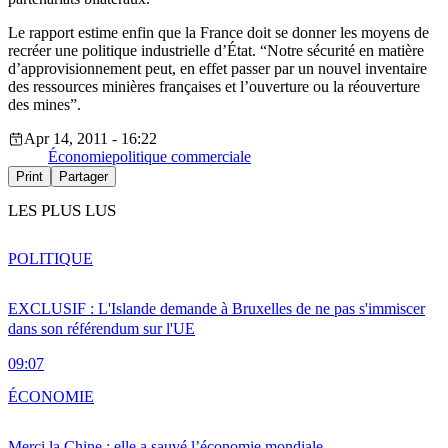
Le rapport estime enfin que la France doit se donner les moyens de
recréer une politique industrielle d’État. “Notre sécurité en matière
d’approvisionnement peut, en effet passer par un nouvel inventaire
des ressources minières françaises et l’ouverture ou la réouverture
des mines”.
Apr 14, 2011 - 16:22
Économie
politique commerciale
Print
Partager
LES PLUS LUS
POLITIQUE
EXCLUSIF : L'Islande demande à Bruxelles de ne pas s'immiscer
dans son référendum sur l'UE
09:07
ÉCONOMIE
Merci la Chine : elle a sauvé l’économie mondiale