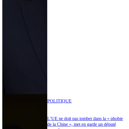
POLITIQUE
L’UE ne doit pas tomber dans la « phobie
de la Chine », met en garde un député