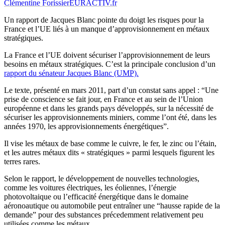
Clémentine Forissier
EURACTIV.fr
Un rapport de Jacques Blanc pointe du doigt les risques pour la
France et l’UE liés à un manque d’approvisionnement en métaux
stratégiques.
La France et l’UE doivent sécuriser l’approvisionnement de leurs
besoins en métaux stratégiques. C’est la principale conclusion d’un
rapport du sénateur Jacques Blanc (UMP).
Le texte, présenté en mars 2011, part d’un constat sans appel : “Une
prise de conscience se fait jour, en France et au sein de l’Union
européenne et dans les grands pays développés, sur la nécessité de
sécuriser les approvisionnements miniers, comme l’ont été, dans les
années 1970, les approvisionnements énergétiques”.
Il vise les métaux de base comme le cuivre, le fer, le zinc ou l’étain,
et les autres métaux dits « stratégiques » parmi lesquels figurent les
terres rares.
Selon le rapport, le développement de nouvelles technologies,
comme les voitures électriques, les éoliennes, l’énergie
photovoltaique ou l’efficacité énergétique dans le domaine
aéronoautique ou automobile peut entraîner une “hausse rapide de la
demande” pour des substances précedemment relativement peu
utilisées comme les métaux.