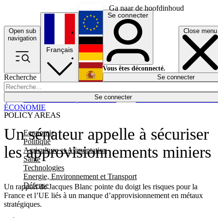
Ga naar de hoofdinhoud
Se connecter
Open sub
Close menu
English
navigation
Français
Deutsch
Vous êtes déconnecté.
Recherche
Se connecter
Español
Lumières éteintes
Se connecter
Rapporteur
Politique
Économie
Newsletters
Evénements
Em
ÉCONOMIE
POLICY AREAS
Un sénateur appelle à sécuriser
Economie
Politique
les approvisionnements miniers
Agriculture et Alimentation
Santé
Technologies
Energie, Environnement et Transport
Défense
Un rapport de Jacques Blanc pointe du doigt les risques pour la
France et l’UE liés à un manque d’approvisionnement en métaux
stratégiques.