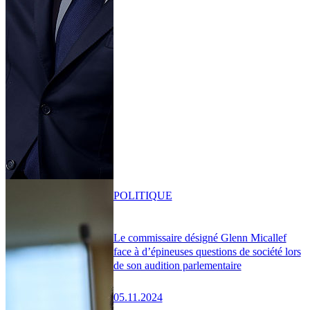
POLITIQUE
Le commissaire désigné Glenn Micallef
face à d’épineuses questions de société lors
de son audition parlementaire
05.11.2024