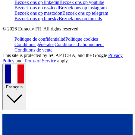
Bezoek ons op linkedin
Bezoek ons op youtube
Bezoek ons op rss-feed
Bezoek ons op instagram
Bezoek ons op mastodon
Bezoek ons op telegram
Bezoek ons op bluesky
Bezoek ons op threads
©
2026
Euractiv FR. All rights reserved.
Politique de confidentialité
Politique cookies
Conditions générales
Conditions d’abonnement
Conditions de vente
This site is protected by reCAPTCHA, and the Google
Privacy
Policy
and
Terms of Service
apply.
Français