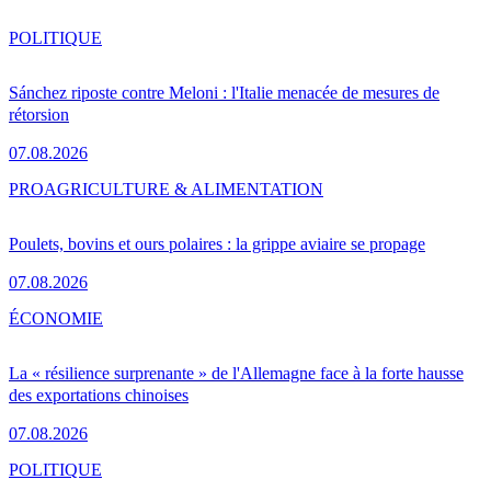
POLITIQUE
Sánchez riposte contre Meloni : l'Italie menacée de mesures de
rétorsion
07.08.2026
PRO
AGRICULTURE & ALIMENTATION
Poulets, bovins et ours polaires : la grippe aviaire se propage
07.08.2026
ÉCONOMIE
La « résilience surprenante » de l'Allemagne face à la forte hausse
des exportations chinoises
07.08.2026
POLITIQUE