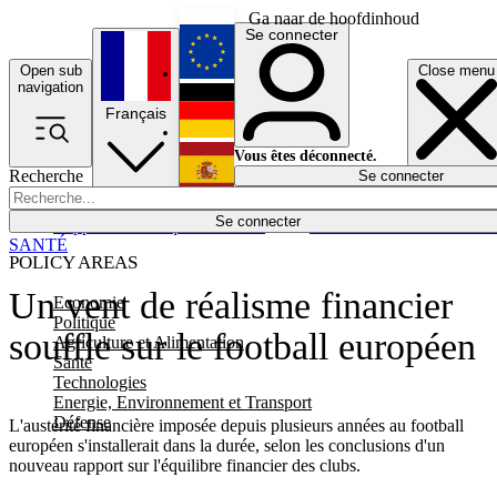
Ga naar de hoofdinhoud
Se connecter
Open sub
Close menu
English
navigation
Français
Deutsch
Vous êtes déconnecté.
Recherche
Se connecter
Español
Lumières éteintes
Se connecter
Rapporteur
Politique
Économie
Newsletters
Evénements
Em
SANTÉ
POLICY AREAS
Un vent de réalisme financier
Economie
Politique
souffle sur le football européen
Agriculture et Alimentation
Santé
Technologies
Energie, Environnement et Transport
Défense
L'austérité financière imposée depuis plusieurs années au football
européen s'installerait dans la durée, selon les conclusions d'un
nouveau rapport sur l'équilibre financier des clubs.