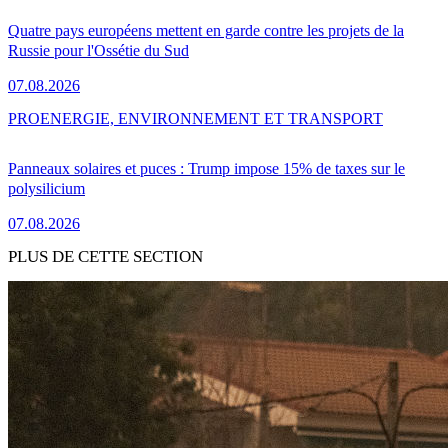
Quatre pays européens mettent en garde contre les projets de la
Russie pour l'Ossétie du Sud
07.08.2026
PRO
ENERGIE, ENVIRONNEMENT ET TRANSPORT
Panneaux solaires et puces : Trump impose 15% de taxes sur le
polysilicium
07.08.2026
PLUS DE CETTE SECTION