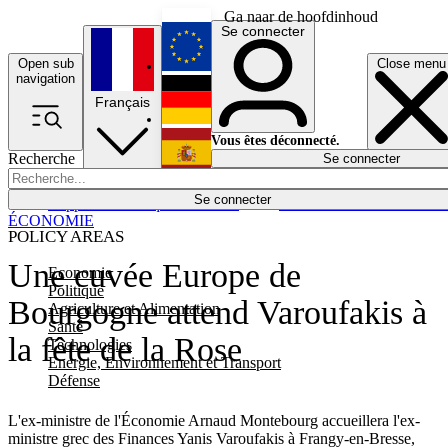
Ga naar de hoofdinhoud
Se connecter
Open sub
Close menu
English
navigation
Français
Deutsch
Vous êtes déconnecté.
Recherche
Se connecter
Español
Lumières éteintes
Se connecter
Rapporteur
Politique
Économie
Newsletters
Evénements
Em
ÉCONOMIE
POLICY AREAS
Une cuvée Europe de
Economie
Politique
Bourgogne attend Varoufakis à
Agriculture et Alimentation
Santé
la fête de la Rose
Technologies
Energie, Environnement et Transport
Défense
L'ex-ministre de l'Économie Arnaud Montebourg accueillera l'ex-
ministre grec des Finances Yanis Varoufakis à Frangy-en-Bresse,