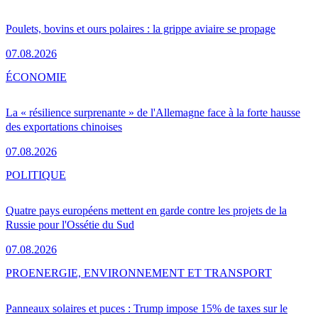
Poulets, bovins et ours polaires : la grippe aviaire se propage
07.08.2026
ÉCONOMIE
La « résilience surprenante » de l'Allemagne face à la forte hausse
des exportations chinoises
07.08.2026
POLITIQUE
Quatre pays européens mettent en garde contre les projets de la
Russie pour l'Ossétie du Sud
07.08.2026
PRO
ENERGIE, ENVIRONNEMENT ET TRANSPORT
Panneaux solaires et puces : Trump impose 15% de taxes sur le