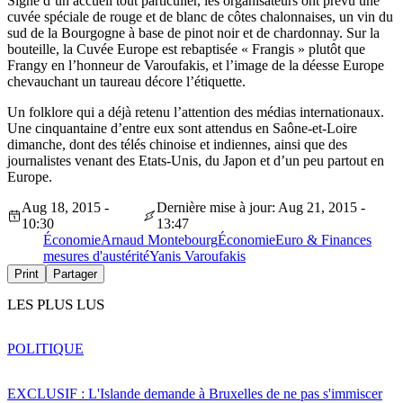
Signe d’un accueil tout particulier, les organisateurs ont prévu une
cuvée spéciale de rouge et de blanc de côtes chalonnaises, un vin du
sud de la Bourgogne à base de pinot noir et de chardonnay. Sur la
bouteille, la Cuvée Europe est rebaptisée « Frangis » plutôt que
Frangy en l’honneur de Varoufakis, et l’image de la déesse Europe
chevauchant un taureau décore l’étiquette.
Un folklore qui a déjà retenu l’attention des médias internationaux.
Une cinquantaine d’entre eux sont attendus en Saône-et-Loire
dimanche, dont des télés chinoise et indiennes, ainsi que des
journalistes venant des Etats-Unis, du Japon et d’un peu partout en
Europe.
Aug 18, 2015 -
Dernière mise à jour: Aug 21, 2015 -
10:30
13:47
Économie
Arnaud Montebourg
Économie
Euro & Finances
mesures d'austérité
Yanis Varoufakis
Print
Partager
LES PLUS LUS
POLITIQUE
EXCLUSIF : L'Islande demande à Bruxelles de ne pas s'immiscer