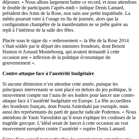
déjeuner. « Nous allons largement battre ce record, et nous attendons
le double de participants l’après-midi » indique Denis Lamard,
président des Amis de la Rose, non sans une petite inquiétude. La
météo pourrait virer à l’orage en fin de journée, alors que la
configuration champêtre de la manifestation ne se prête guère au
repli à l’intérieur de la salle des fêtes.
Placée sous le signe du « redressement », la fête de la Rose 2014
s’était soldée par le départ des ministres frondeurs, dont Benoit
Hamon et Arnaud Montebourg, qui avaient demandé à cette
occasion une « inflexion de la politique économique du
gouvernement ».
Contre-attaque face à l’austérité budgétaire
Si aucune démission n’est attendue cette année, puisque les
principaux intervenants se sont placé en dehors du jeu politique, le
mouvement compte sur l’aura de ses leaders pour lancer une contre-
attaque face à l’austérité budgétaire en Europe. La fête accueillera
des frondeurs français, dont Pouria Amirshahi par exemple, mais
aussi des représentants du parti de gauche radicale Podemos. « Nous
attendons de Yanis Varoufakis qu’il nous explique les coulisses de la
tragédie grecque. L’idéal serait de lancer à cette occasion un vrai
mouvement européen contre l’austérité » espère Denis Lamard.