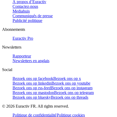
À propos d’Euractiv
Contactez-nous
Mediahuis
Communiqués de presse
Publicité politique
Abonnements
Euractiv Pro
Newsletters
Rapporteur
Newsletters en anglais
Social
Bezoek ons op facebook
Bezoek ons op x
Bezoek ons op linkedin
Bezoek ons op youtube
Bezoek ons op rss-feed
Bezoek ons op instagram
Bezoek ons op mastodon
Bezoek ons op telegram
Bezoek ons op bluesky
Bezoek ons op threads
©
2026
Euractiv FR. All rights reserved.
Politique de confidentialité
Politique cookies