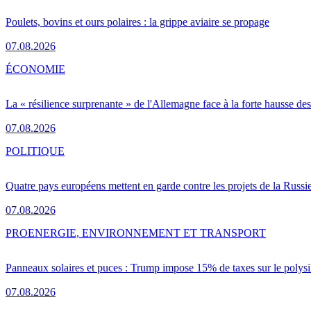
Poulets, bovins et ours polaires : la grippe aviaire se propage
07.08.2026
ÉCONOMIE
La « résilience surprenante » de l'Allemagne face à la forte hausse de
07.08.2026
POLITIQUE
Quatre pays européens mettent en garde contre les projets de la Russi
07.08.2026
PRO
ENERGIE, ENVIRONNEMENT ET TRANSPORT
Panneaux solaires et puces : Trump impose 15% de taxes sur le polysi
07.08.2026