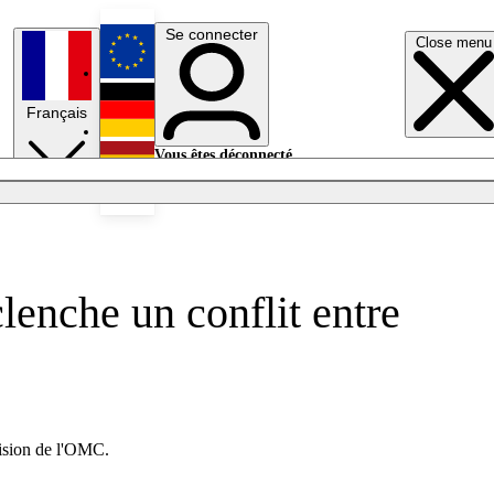
Se connecter
Close menu
English
Français
Deutsch
Vous êtes déconnecté.
Se connecter
Español
Lumières éteintes
lenche un conflit entre
écision de l'OMC.