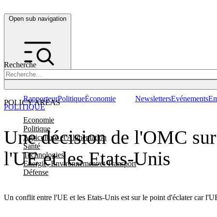
Open sub navigation
Recherche
Rapporteur
Politique
Économie
Newsletters
Evénements
Em
POLICY AREAS
POLITIQUE
Economie
Politique
Une décision de l'OMC sur l
Agriculture et Alimentation
Santé
l'UE et les Etats-Unis
Technologies
Energie, Environnement et Transport
Défense
Un conflit entre l'UE et les Etats-Unis est sur le point d'éclater car 