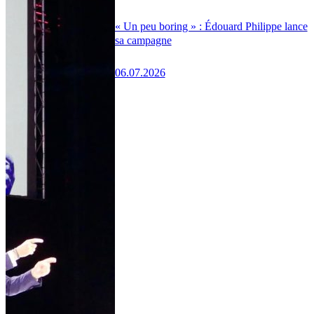
« Un peu boring » : Édouard Philippe lance
sa campagne
06.07.2026