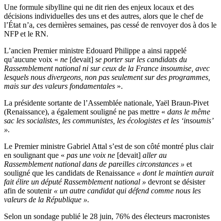
Une formule sibylline qui ne dit rien des enjeux locaux et des
décisions individuelles des uns et des autres, alors que le chef de
l’État n’a, ces dernières semaines, pas cessé de renvoyer dos à dos le
NFP et le RN.
L’ancien Premier ministre Edouard Philippe a ainsi rappelé
qu’aucune voix «
ne
[devait]
se porter sur les candidats du
Rassemblement national ni sur ceux de la France insoumise, avec
lesquels nous divergeons, non pas seulement sur des programmes,
mais sur des valeurs fondamentales
».
La présidente sortante de l’Assemblée nationale, Yaël Braun-Pivet
(Renaissance), a également souligné ne pas mettre «
dans le même
sac les socialistes, les communistes, les écologistes et les ‘insoumis’
».
Le Premier ministre Gabriel Attal s’est de son côté montré plus clair
en soulignant que «
pas une voix ne
[devait]
aller au
Rassemblement national dans de pareilles circonstances »
et
souligné que les candidats de Renaissance
« dont le maintien aurait
fait élire un député Rassemblement national »
devront se désister
afin de soutenir
« un autre candidat qui défend comme nous les
valeurs de la République ».
Selon un sondage publié le 28 juin, 76% des électeurs macronistes