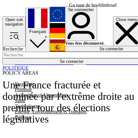
Ga naar de hoofdinhoud
Se connecter
Open sub
Close menu
English
navigation
Français
Deutsch
Vous êtes déconnecté.
Recherche
Se connecter
Español
Lumières éteintes
Se connecter
Rapporteur
Politique
Économie
Newsletters
Evénements
Em
POLITIQUE
POLICY AREAS
Une France fracturée et
Economie
Politique
dominée par l'extrême droite au
Agriculture et Alimentation
Santé
premier tour des élections
Technologies
Energie, Environnement et Transport
législatives
Défense