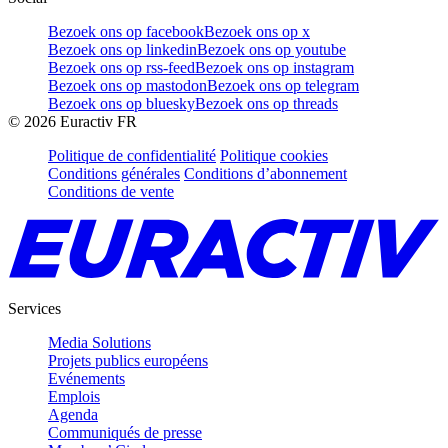
Bezoek ons op facebook
Bezoek ons op x
Bezoek ons op linkedin
Bezoek ons op youtube
Bezoek ons op rss-feed
Bezoek ons op instagram
Bezoek ons op mastodon
Bezoek ons op telegram
Bezoek ons op bluesky
Bezoek ons op threads
©
2026
Euractiv FR
Politique de confidentialité
Politique cookies
Conditions générales
Conditions d’abonnement
Conditions de vente
Services
Media Solutions
Projets publics européens
Evénements
Emplois
Agenda
Communiqués de presse