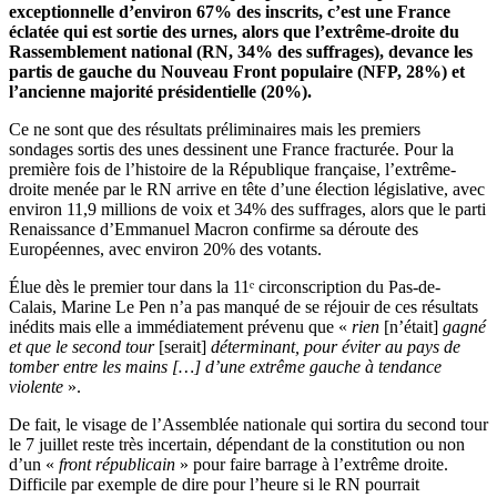
exceptionnelle d’environ 67% des inscrits, c’est une France
éclatée qui est sortie des urnes, alors que l’extrême-droite du
Rassemblement national (RN, 34% des suffrages), devance les
partis de gauche du Nouveau Front populaire (NFP, 28%) et
l’ancienne majorité présidentielle (20%).
Ce ne sont que des résultats préliminaires mais les premiers
sondages sortis des unes dessinent une France fracturée. Pour la
première fois de l’histoire de la République française, l’extrême-
droite menée par le RN arrive en tête d’une élection législative, avec
environ 11,9 millions de voix et 34% des suffrages, alors que le parti
Renaissance d’Emmanuel Macron confirme sa déroute des
Européennes, avec environ 20% des votants.
Élue dès le premier tour dans la 11ᵉ circonscription du Pas-de-
Calais, Marine Le Pen n’a pas manqué de se réjouir de ces résultats
inédits mais elle a immédiatement prévenu que «
rien
[n’était]
gagné
et que le second tour
[serait]
déterminant, pour éviter au pays de
tomber entre les mains […] d’une extrême gauche à tendance
violente
».
De fait, le visage de l’Assemblée nationale qui sortira du second tour
le 7 juillet reste très incertain, dépendant de la constitution ou non
d’un «
front républicain
» pour faire barrage à l’extrême droite.
Difficile par exemple de dire pour l’heure si le RN pourrait