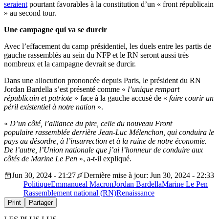
seraient
pourtant favorables à la constitution d’un « front républicain
» au second tour.
Une campagne qui va se durcir
Avec l’effacement du camp présidentiel, les duels entre les partis de
gauche rassemblés au sein du NFP et le RN seront aussi très
nombreux et la campagne devrait se durcir.
Dans une allocution prononcée depuis Paris, le président du RN
Jordan Bardella s’est présenté comme «
l’unique rempart
républicain et patriote
» face à la gauche accusé de «
faire courir un
péril existentiel à notre nation
».
«
D’un côté, l’alliance du pire, celle du nouveau Front
populaire rassemblée derrière Jean-Luc Mélenchon, qui conduira le
pays au désordre, à l’insurrection et à la ruine de notre économie.
De l’autre, l’Union nationale que j’ai l’honneur de conduire aux
côtés de Marine Le Pen
», a-t-il expliqué.
Jun 30, 2024 - 21:27
Dernière mise à jour: Jun 30, 2024 - 22:33
Politique
Emmanueal Macron
Jordan Bardella
Marine Le Pen
Rassemblement national (RN)
Renaissance
Print
Partager