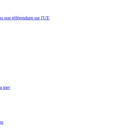
s son référendum sur l'UE
la mer
ts