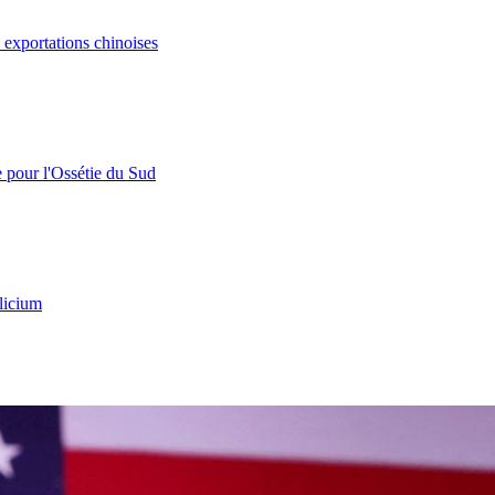
s exportations chinoises
e pour l'Ossétie du Sud
licium