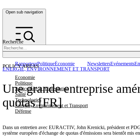
Open sub navigation
Recherche
Rapporteur
Politique
Économie
Newsletters
Evénements
Em
POLICY AREAS
ENERGIE, ENVIRONNEMENT ET TRANSPORT
Economie
Politique
Une grande entreprise amér
Agriculture et Alimentation
Santé
quotas [FR]
Technologies
Energie, Environnement et Transport
Défense
Dans un entretien avec EURACTIV, John Krenicki, président et PDG de
système européen d'échange de quotas d'émissions sera bientôt mis en