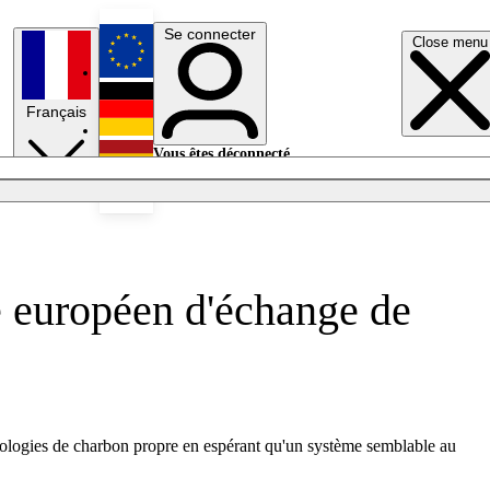
Se connecter
Close menu
English
Français
Deutsch
Vous êtes déconnecté.
Se connecter
Español
Lumières éteintes
e européen d'échange de
ologies de charbon propre en espérant qu'un système semblable au