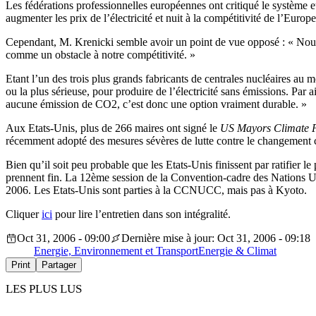
Les fédérations professionnelles européennes ont critiqué le système 
augmenter les prix de l’électricité et nuit à la compétitivité de l’Europe
Cependant, M. Krenicki semble avoir un point de vue opposé : « Nous 
comme un obstacle à notre compétitivité. »
Etant l’un des trois plus grands fabricants de centrales nucléaires au 
ou la plus sérieuse, pour produire de l’électricité sans émissions. Par ai
aucune émission de CO2, c’est donc une option vraiment durable. »
Aux Etats-Unis, plus de 266 maires ont signé le
US Mayors Climate P
récemment adopté des mesures sévères de lutte contre le changement c
Bien qu’il soit peu probable que les Etats-Unis finissent par ratifier 
prennent fin. La 12ème session de la Convention-cadre des Nations U
2006. Les Etats-Unis sont parties à la CCNUCC, mais pas à Kyoto.
Cliquer
ici
pour lire l’entretien dans son intégralité.
Oct 31, 2006 - 09:00
Dernière mise à jour: Oct 31, 2006 - 09:18
Energie, Environnement et Transport
Energie & Climat
Print
Partager
LES PLUS LUS