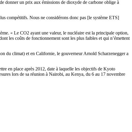
t de donner un prix aux émissions de dioxyde de carbone oblige à
plus compétitifs. Nous ne considérons donc pas [le système ETS]
stème. « Le CO2 ayant une valeur, le nucléaire est la principale option,
ns dont les coûts de fonctionnement sont les plus faibles et qui n’émettent
tion du climat) et en Californie, le gouverneur Arnold Scharzenegger a
ttre en place après 2012, date à laquelle les objectifs de Kyoto
sures lors de sa réunion à Nairobi, au Kenya, du 6 au 17 novembre