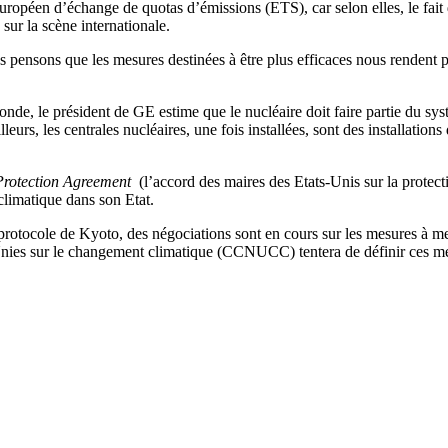
européen d’échange de quotas d’émissions (ETS), car selon elles, le fai
 sur la scène internationale.
pensons que les mesures destinées à être plus efficaces nous rendent 
monde, le président de GE estime que le nucléaire doit faire partie du sy
lleurs, les centrales nucléaires, une fois installées, sont des installatio
rotection Agreement
(l’accord des maires des Etats-Unis sur la protec
limatique dans son Etat.
le protocole de Kyoto, des négociations sont en cours sur les mesures à me
nies sur le changement climatique (CCNUCC) tentera de définir ces me