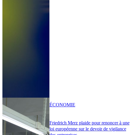
ÉCONOMIE
Friedrich Merz plaide pour renoncer à une
loi européenne sur le devoir de vigilance
des entreprises