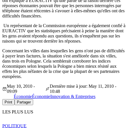
ont expliqué à EURACTIV qu'une partie de la raison derrière ces
réponses étonnantes pouvait être que les personnes interrogées par
téléphone étaient réticentes à s'avouer à elles-mêmes qu'elles ont des
difficultés financières.
Un représentant de la Commission européenne a également confié à
EURACTIV que les statistiques précisaient à peine la manière dont
les gens avaient répondu aux questions, ils n'enquêtent pas sur les
raisons qui se trouvent derrière les réponses.
Concernant les villes dans lesquelles les gens n'ont pas de difficultés
à payer leurs factures, la situation s'est améliorée dans six villes,
dans trois en Pologne. Cela semblerait corroborer les indices
économiques selon lesquels la Pologne a bien mieux résisté aux
effets les plus néfastes de la crise que la plupart de ses partenaires
européens.
May 10, 2010 -
Dernière mise à jour: May 11, 2010 -
09:09
10:48
Économie
Économie
Innovation & Entreprises
Print
Partager
LES PLUS LUS
POLITIQUE