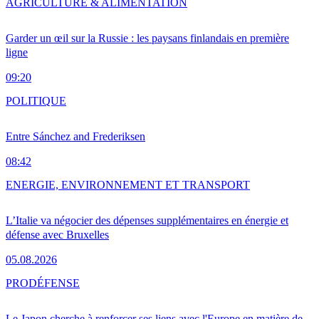
AGRICULTURE & ALIMENTATION
Garder un œil sur la Russie : les paysans finlandais en première
ligne
09:20
POLITIQUE
Entre Sánchez and Frederiksen
08:42
ENERGIE, ENVIRONNEMENT ET TRANSPORT
L’Italie va négocier des dépenses supplémentaires en énergie et
défense avec Bruxelles
05.08.2026
PRO
DÉFENSE
Le Japon cherche à renforcer ses liens avec l'Europe en matière de