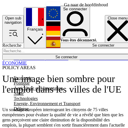
Ga naar de hoofdinhoud
Se connecter
Open sub
Close menu
English
navigation
Français
Deutsch
Vous êtes déconnecté.
Recherche
Se connecter
Español
Lumières éteintes
Se connecter
Rapporteur
Politique
Économie
Newsletters
Evénements
Em
ÉCONOMIE
POLICY AREAS
Une image bien sombre pour
Economie
Politique
l'emploi dans les villes de l'UE
Agriculture et Alimentation
Santé
Technologies
Energie, Environnement et Transport
Défense
Un sondage européen interrogeant les citoyens de 75 villes
européennes pour évaluer la qualité de vie a révélé que bien que les
gens perçoivent une claire diminution de la disponibilité des
emplois, la plupart semblent s'en sortir financièrement dans l'actuelle