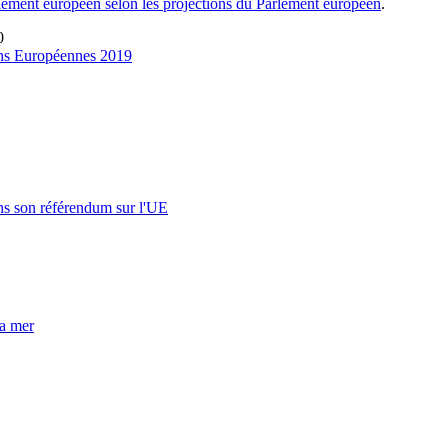
lement européen selon les projections du Parlement européen
.
0
ons Européennes 2019
s son référendum sur l'UE
la mer