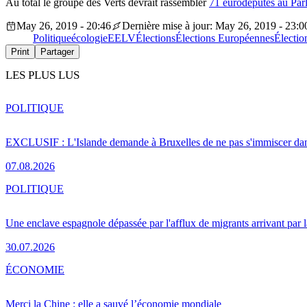
Au total le groupe des Verts devrait rassembler
71 eurodéputés au Par
May 26, 2019 - 20:46
Dernière mise à jour: May 26, 2019 - 23:0
Politique
écologie
EELV
Élections
Élections Européennes
Électi
Print
Partager
LES PLUS LUS
POLITIQUE
EXCLUSIF : L'Islande demande à Bruxelles de ne pas s'immiscer dan
07.08.2026
POLITIQUE
Une enclave espagnole dépassée par l'afflux de migrants arrivant par 
30.07.2026
ÉCONOMIE
Merci la Chine : elle a sauvé l’économie mondiale