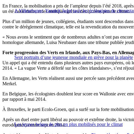
En France, la mobilisation a pris de l’ampleur depuis l’été 2018, après
A Villeurbanne, Yannick Jadot tacle les écologistes de circonst
un été caniculaire, et les multiples grèves des lycéens pour le climat.
Plus d’un million de jeunes, collégiens, étudiants sont descendus dans
contre le dérèglement climatique, telle est la revendication du mouvem
« Nous avons le sentiment que de nombreux adultes n’ont pas encore com
homologue allemande, Luisa Neubauer dans une tribune publiée jeudi
Forte progression des Verts en Irlande, aux Pays-Bas, en Allema
Sept portraits d’une jeunesse mondiale en grève pour la planète
Un appel qui a été entendu dans plusieurs autres pays européens, où le
2014. « La vague Verte a déferlé sur les côtes irlandaises», s’est ré
En Allemagne, les Verts réalisent aussi une percée sans précédent ave
Merkel.
En Belgique, les écologistes doublent leur score en Wallonie avec envir
par rapport à mai 2014.
À Bruxelles, le parti Ecolo-Groen, qui a surfé sur la forte mobilisation 
Après un duel entre parti libéral au pouvoir et extrême droite, la vict
Les jeunes belges de plus en plus mobilisés pour le climat
eurodéputés) contre sept en 2014.