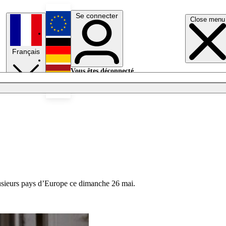
Se connecter
Close menu
English
Français
Deutsch
Vous êtes déconnecté.
Se connecter
Español
Lumières éteintes
plusieurs pays d’Europe ce dimanche 26 mai.