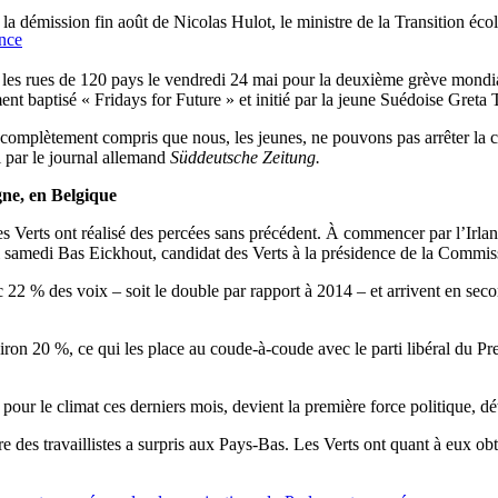
 la démission fin août de Nicolas Hulot, le ministre de la Transition éco
ance
 les rues de 120 pays le vendredi 24 mai pour la deuxième grève mondial
ent baptisé « Fridays for Future » et initié par la jeune Suédoise Greta
plètement compris que nous, les jeunes, ne pouvons pas arrêter la crise
 par le journal allemand
Süddeutsche Zeitung.
gne, en Belgique
s Verts ont réalisé des percées sans précédent. À commencer par l’Irlan
joui samedi Bas Eickhout, candidat des Verts à la présidence de la Commi
c 22 % des voix – soit le double par rapport à 2014 – et arrivent en se
on 20 %, ce qui les place au coude-à-coude avec le parti libéral du Prem
pour le climat ces derniers mois, devient la première force politique, détrô
oire des travaillistes a surpris aux Pays-Bas. Les Verts ont quant à eux