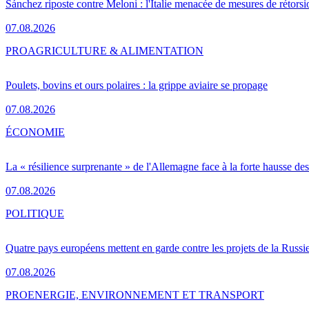
Sánchez riposte contre Meloni : l'Italie menacée de mesures de rétorsi
07.08.2026
PRO
AGRICULTURE & ALIMENTATION
Poulets, bovins et ours polaires : la grippe aviaire se propage
07.08.2026
ÉCONOMIE
La « résilience surprenante » de l'Allemagne face à la forte hausse de
07.08.2026
POLITIQUE
Quatre pays européens mettent en garde contre les projets de la Russi
07.08.2026
PRO
ENERGIE, ENVIRONNEMENT ET TRANSPORT