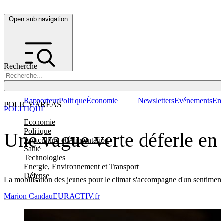
Open sub navigation
Recherche
Rapporteur
Politique
Économie
Newsletters
Evénements
Em
POLICY AREAS
POLITIQUE
Economie
Politique
Une vague verte déferle en
Agriculture et Alimentation
Santé
Technologies
Energie, Environnement et Transport
Défense
La mobilisation des jeunes pour le climat s'accompagne d'un sentiment
Marion Candau
EURACTIV.fr