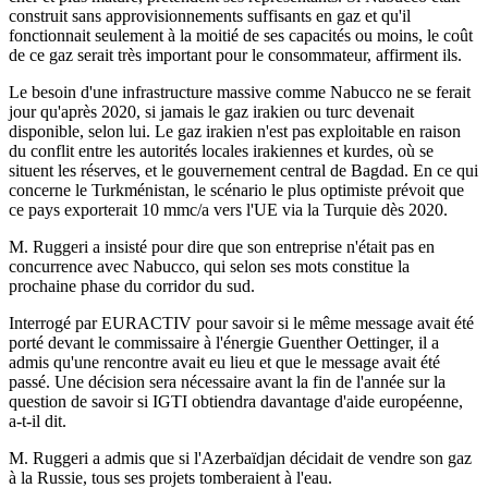
construit sans approvisionnements suffisants en gaz et qu'il
fonctionnait seulement à la moitié de ses capacités ou moins, le coût
de ce gaz serait très important pour le consommateur, affirment ils.
Le besoin d'une infrastructure massive comme Nabucco ne se ferait
jour qu'après 2020, si jamais le gaz irakien ou turc devenait
disponible, selon lui. Le gaz irakien n'est pas exploitable en raison
du conflit entre les autorités locales irakiennes et kurdes, où se
situent les réserves, et le gouvernement central de Bagdad. En ce qui
concerne le Turkménistan, le scénario le plus optimiste prévoit que
ce pays exporterait 10 mmc/a vers l'UE via la Turquie dès 2020.
M. Ruggeri a insisté pour dire que son entreprise n'était pas en
concurrence avec Nabucco, qui selon ses mots constitue la
prochaine phase du corridor du sud.
Interrogé par EURACTIV pour savoir si le même message avait été
porté devant le commissaire à l'énergie Guenther Oettinger, il a
admis qu'une rencontre avait eu lieu et que le message avait été
passé. Une décision sera nécessaire avant la fin de l'année sur la
question de savoir si IGTI obtiendra davantage d'aide européenne,
a-t-il dit.
M. Ruggeri a admis que si l'Azerbaïdjan décidait de vendre son gaz
à la Russie, tous ses projets tomberaient à l'eau.