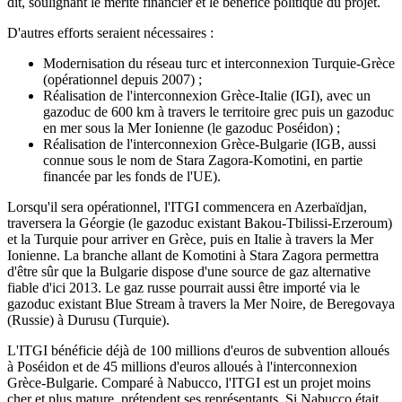
dit, soulignant le mérite financier et le bénéfice politique du projet.
D'autres efforts seraient nécessaires :
Modernisation du réseau turc et interconnexion Turquie-Grèce
(opérationnel depuis 2007) ;
Réalisation de l'interconnexion Grèce-Italie (IGI), avec un
gazoduc de 600 km à travers le territoire grec puis un gazoduc
en mer sous la Mer Ionienne (le gazoduc Poséidon) ;
Réalisation de l'interconnexion Grèce-Bulgarie (IGB, aussi
connue sous le nom de Stara Zagora-Komotini, en partie
financée par les fonds de l'UE).
Lorsqu'il sera opérationnel, l'ITGI commencera en Azerbaïdjan,
traversera la Géorgie (le gazoduc existant Bakou-Tbilissi-Erzeroum)
et la Turquie pour arriver en Grèce, puis en Italie à travers la Mer
Ionienne. La branche allant de Komotini à Stara Zagora permettra
d'être sûr que la Bulgarie dispose d'une source de gaz alternative
fiable d'ici 2013. Le gaz russe pourrait aussi être importé via le
gazoduc existant Blue Stream à travers la Mer Noire, de Beregovaya
(Russie) à Durusu (Turquie).
L'ITGI bénéficie déjà de 100 millions d'euros de subvention alloués
à Poséidon et de 45 millions d'euros alloués à l'interconnexion
Grèce-Bulgarie. Comparé à Nabucco, l'ITGI est un projet moins
cher et plus mature, prétendent ses représentants. Si Nabucco était