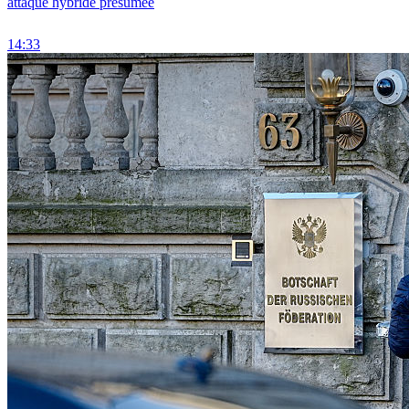
attaque hybride présumée
14:33