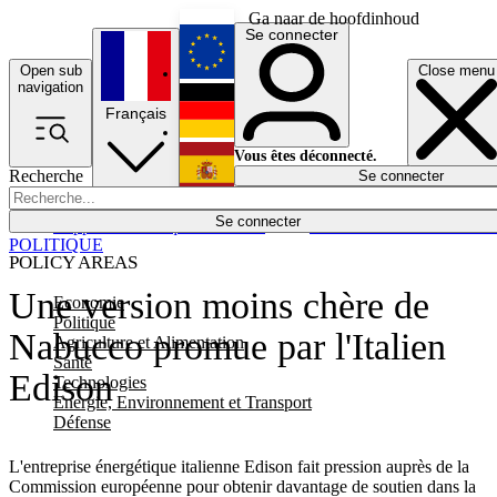
Ga naar de hoofdinhoud
Se connecter
Open sub
Close menu
English
navigation
Français
Deutsch
Vous êtes déconnecté.
Recherche
Se connecter
Español
Lumières éteintes
Se connecter
Rapporteur
Politique
Économie
Newsletters
Evénements
Em
POLITIQUE
POLICY AREAS
Une version moins chère de
Economie
Politique
Nabucco promue par l'Italien
Agriculture et Alimentation
Santé
Edison
Technologies
Energie, Environnement et Transport
Défense
L'entreprise énergétique italienne Edison fait pression auprès de la
Commission européenne pour obtenir davantage de soutien dans la