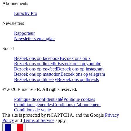
Abonnements
Euractiv Pro
Newsletters
Rapporteur
Newsletters en anglais
Social
Bezoek ons op facebook
Bezoek ons op x
Bezoek ons op linkedin
Bezoek ons op youtube
Bezoek ons op rss-feed
Bezoek ons op instagram
Bezoek ons op mastodon
Bezoek ons op telegram
Bezoek ons op bluesky
Bezoek ons op threads
©
2026
Euractiv FR. All rights reserved.
Politique de confidentialité
Politique cookies
Conditions générales
Conditions d’abonnement
Conditions de vente
This site is protected by reCAPTCHA, and the Google
Privacy
Policy
and
Terms of Service
apply.