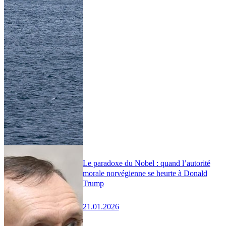
Le paradoxe du Nobel : quand l’autorité
morale norvégienne se heurte à Donald
Trump
21.01.2026