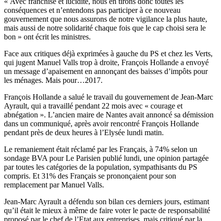
« Avec franchise et lucidité, nous en tirons donc toutes les
conséquences et n’entendons pas participer à ce nouveau
gouvernement que nous assurons de notre vigilance la plus haute,
mais aussi de notre solidarité chaque fois que le cap choisi sera le
bon » ont écrit les ministres.
Face aux critiques déjà exprimées à gauche du PS et chez les Verts,
qui jugent Manuel Valls trop à droite, François Hollande a envoyé
un message d’apaisement en annonçant des baisses d’impôts pour
les ménages. Mais pour…2017.
François Hollande a salué le travail du gouvernement de Jean-Marc
Ayrault, qui a travaillé pendant 22 mois avec « courage et
abnégation ». L’ancien maire de Nantes avait annoncé sa démission
dans un communiqué, après avoir rencontré François Hollande
pendant près de deux heures à l’Elysée lundi matin.
Le remaniement était réclamé par les Français, à 74% selon un
sondage BVA pour Le Parisien publié lundi, une opinion partagée
par toutes les catégories de la population, sympathisants du PS
compris. Et 31% des Français se prononçaient pour son
remplacement par Manuel Valls.
Jean-Marc Ayrault a défendu son bilan ces derniers jours, estimant
qu’il était le mieux à même de faire voter le pacte de responsabilité
proposé par le chef de l’Etat aux entreprises, mais critiqué par la