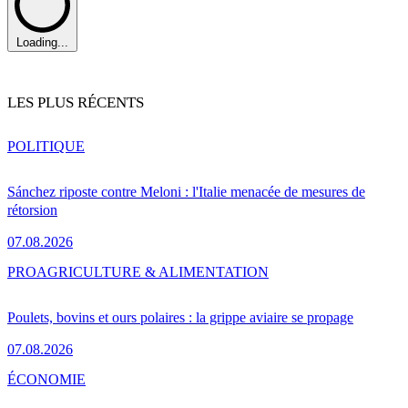
Loading...
LES PLUS RÉCENTS
POLITIQUE
Sánchez riposte contre Meloni : l'Italie menacée de mesures de
rétorsion
07.08.2026
PRO
AGRICULTURE & ALIMENTATION
Poulets, bovins et ours polaires : la grippe aviaire se propage
07.08.2026
ÉCONOMIE