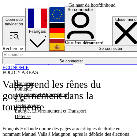
Ga naar de hoofdinhoud
Se connecter
Open sub
Close menu
English
navigation
Français
Deutsch
Vous êtes déconnecté.
Recherche
Se connecter
Español
Lumières éteintes
Se connecter
Rapporteur
Politique
Économie
Newsletters
Evénements
Em
ÉCONOMIE
POLICY AREAS
Valls prend les rênes du
Economie
Politique
gouvernement dans la
Agriculture et Alimentation
Santé
tourmente
Technologies
Energie, Environnement et Transport
Défense
François Hollande donne des gages aux critiques de droite en
nommant Manuel Valls à Matignon, après la débâcle des élections