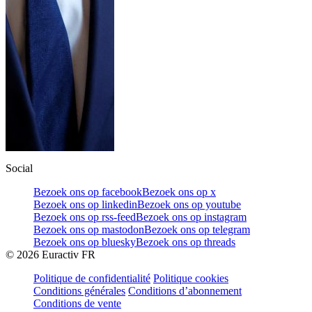
Social
Bezoek ons op facebook
Bezoek ons op x
Bezoek ons op linkedin
Bezoek ons op youtube
Bezoek ons op rss-feed
Bezoek ons op instagram
Bezoek ons op mastodon
Bezoek ons op telegram
Bezoek ons op bluesky
Bezoek ons op threads
©
2026
Euractiv FR
Politique de confidentialité
Politique cookies
Conditions générales
Conditions d’abonnement
Conditions de vente