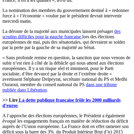
France, il en a les qualités », a-t-il dit.
La nomination des membres du gouvernement destiné à « redonner
force à « l’économie » voulue par le président devrait intervenir
mercredi matin.
La déroute de la majorité aux municipales laissent présager
des
scrutins difficiles pour la gauche française
lors des élections
européennes de mai, puis des sénatoriales, qui devraient se solder
par la perte par la gauche de sa majorité au Sénat.
« Sans profonde remise en question, la sanction que nous venons de
subir n’est rien à côté de la débâcle qui nous attend aux élections
européennes. Il y a un risque réel et imminent, pour le Parti
socialiste, d’être devancé par la droite et l’extrême droite »
avertissent Stéphane Delpeyrat, secrétaire national du PS et Medhi
Ouraoui, membre du conseil national du PS
dans une tribune
publiée dans Libération
.
>> Lire
La dette publique française frôle les 2000 milliards
d’euros
A l’approche des élections européennes, le Président a également
évoqué les engagements français en matière de réduction du déficit
auprès de l’Union européenne. La France doit en effet ramener son
déficit sous la barre des 3% du Produit Intérieur Brut d’ici 2015