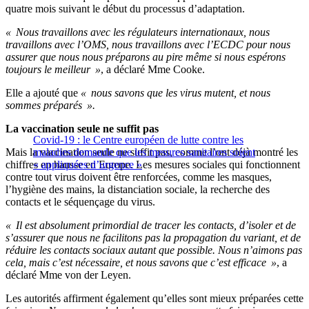
quatre mois suivant le début du processus d’adaptation.
« Nous travaillons avec les régulateurs internationaux, nous
travaillons avec l’OMS, nous travaillons avec l’ECDC pour nous
assurer que nous nous préparons au pire même si nous espérons
toujours le meilleur »
, a déclaré Mme Cooke.
Elle a ajouté que
« nous savons que les virus mutent, et nous
sommes préparés ».
La vaccination seule ne suffit pas
Covid-19 : le Centre européen de lutte contre les
Mais la vaccination seule ne suffit pas, comme l’ont déjà montré les
maladies demande que les mesures sanitaires soient
chiffres en hausse en Europe. Les mesures sociales qui fonctionnent
« appliquées d’urgence »
contre tout virus doivent être renforcées, comme les masques,
l’hygiène des mains, la distanciation sociale, la recherche des
contacts et le séquençage du virus.
« Il est absolument primordial de tracer les contacts, d’isoler et de
s’assurer que nous ne facilitons pas la propagation du variant, et de
réduire les contacts sociaux autant que possible. Nous n’aimons pas
cela, mais c’est nécessaire, et nous savons que c’est efficace »
, a
déclaré Mme von der Leyen.
Les autorités affirment également qu’elles sont mieux préparées cette