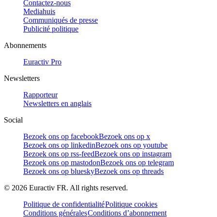
Contactez-nous
Mediahuis
Communiqués de presse
Publicité politique
Abonnements
Euractiv Pro
Newsletters
Rapporteur
Newsletters en anglais
Social
Bezoek ons op facebook
Bezoek ons op x
Bezoek ons op linkedin
Bezoek ons op youtube
Bezoek ons op rss-feed
Bezoek ons op instagram
Bezoek ons op mastodon
Bezoek ons op telegram
Bezoek ons op bluesky
Bezoek ons op threads
©
2026
Euractiv FR. All rights reserved.
Politique de confidentialité
Politique cookies
Conditions générales
Conditions d’abonnement