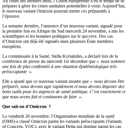
Au cours des derniers mois, l’Union européenne a eu le temps de se
préparer à gérer les crises sanitaires potentielles à venir. Aujourd’hui,
le nouveau variant Omicron pourrait mettre ces préparatifs à
l’épreuve.
La semaine dernière, l’annonce d’un nouveau variant, signalé pour
la première fois en Afrique du Sud mercredi 24 novembre, a mis les
scientifiques et les hommes politiques sur le qui-vive. Des cas
d’Omicron ont déjà été signalés dans plusieurs États membres
européens.
La commissaire à la Santé, Stella Kyriakides, a déclaré lors de la
conférence de presse du mercredi 1er décembre que
« nous sommes
une fois de plus confrontés à une situation épidémiologique très
préoccupante ».
Elle a ajouté que ce nouveau variant montre que
« nous devons être
préparés, nous devons agir rapidement et nous devons disposer des
bons outils pour les urgences de santé publique. C’est exactement ce
que nous avons fait et continuons de faire ».
Que sait-on d’Omicron ?
Le vendredi 26 novembre, l’Organisation mondiale de la santé
(OMS) a classé Omicron parmi les variants préoccupants (Variants
of Concern, VOC), avec le variant Delta qui domine parmi les cas