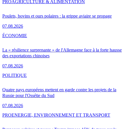
PRO
AGRICULTURE & ALIMENTATION
Poulets, bovins et ours polaires : la grippe aviaire se propage
07.08.2026
ÉCONOMIE
La « résilience surprenante » de l'Allemagne face à la forte hausse
des exportations chinoises
07.08.2026
POLITIQUE
Quatre pays européens mettent en garde contre les projets de la
Russie pour l'Ossétie du Sud
07.08.2026
PRO
ENERGIE, ENVIRONNEMENT ET TRANSPORT