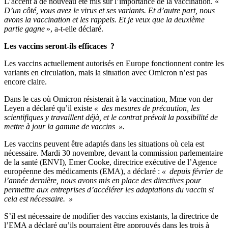
L’accent a de nouveau été mis sur l’importance de la vaccination. «
D’un côté, vous avez le virus et ses variants. Et d’autre part, nous
avons la vaccination et les rappels. Et je veux que la deuxième
partie gagne
», a-t-elle déclaré.
Les vaccins seront-ils efficaces ?
Les vaccins actuellement autorisés en Europe fonctionnent contre les
variants en circulation, mais la situation avec Omicron n’est pas
encore claire.
Dans le cas où Omicron résisterait à la vaccination, Mme von der
Leyen a déclaré qu’il existe
« des mesures de précaution, les
scientifiques y travaillent déjà, et le contrat prévoit la possibilité de
mettre à jour la gamme de vaccins ».
Les vaccins peuvent être adaptés dans les situations où cela est
nécessaire. Mardi 30 novembre, devant la commission parlementaire
de la santé (ENVI), Emer Cooke, directrice exécutive de l’Agence
européenne des médicaments (EMA), a déclaré :
« depuis février de
l’année dernière, nous avons mis en place des directives pour
permettre aux entreprises d’accélérer les adaptations du vaccin si
cela est nécessaire. »
S’il est nécessaire de modifier des vaccins existants, la directrice de
l’EMA a déclaré qu’ils pourraient être approuvés dans les trois à