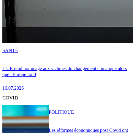
SANTÉ
L'UE rend hommage aux victimes du changement climatique alors
que l'Europe fond
16.07.2026
COVID
POLITIQUE
Les réformes économiques post-Covid ont