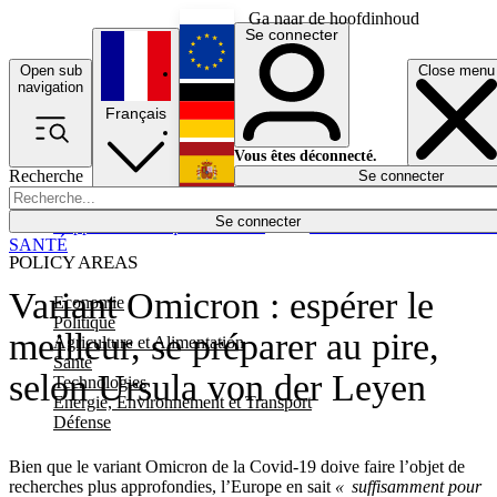
Ga naar de hoofdinhoud
Se connecter
Open sub
Close menu
English
navigation
Français
Deutsch
Vous êtes déconnecté.
Recherche
Se connecter
Español
Lumières éteintes
Se connecter
Rapporteur
Politique
Économie
Newsletters
Evénements
Em
SANTÉ
POLICY AREAS
Variant Omicron : espérer le
Economie
Politique
meilleur, se préparer au pire,
Agriculture et Alimentation
Santé
selon Ursula von der Leyen
Technologies
Energie, Environnement et Transport
Défense
Bien que le variant Omicron de la Covid-19 doive faire l’objet de
recherches plus approfondies, l’Europe en sait
« suffisamment pour