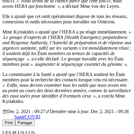
fois-ci.
« Nous avons de la chance parce que cette fois-ci, nous
avons HERA qui fonctionne »
, a déclaré Mme von der Leyen.
Elle a ajouté que cet outil opérationnel dispose de tous les réseaux,
connexions et outils nécessaires pour travailler sur Omicron.
Mme Kyriakides a ajouté que l’HERA a pu réagir immédiatement.
«
Le groupe d’experts de l’HERA [Health Emergency preparedness
and Response Authority, l’Autorité de préparation et de réponse aux
urgences sanitaire, ndlt] sur les variants s’est immédiatement réuni ;
il soutient déjà les États membres en termes de capacités de
séquençage »
, a-t-elle déclaré. Le groupe travaille avec les États
membres pour
« augmenter le séquençage essentiel du génome ».
La commissaire à la Santé a ajouté que l’HERA soutient les États
membres pour la recherche des contacts lorsque cela est nécessaire.
« Enfin, nous devons examiner tous les outils que nous avons mis
au point au cours des deux dernières années, comme la surveillance
des eaux usées pour identifier d’éventuels virus »
, a conclu Mme
Kyriakides.
Dec 2, 2021 - 09:27
Dernière mise à jour: Dec 2, 2021 - 09:28
Santé
COVID
Print
Partager
LES PLUS LUS