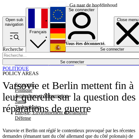
Ga naar de hoofdinhoud
Se connecter
Open sub
Close menu
English
navigation
Français
Deutsch
Vous êtes déconnecté.
Recherche
Se connecter
Español
Lumières éteintes
Se connecter
Rapporteur
Politique
Économie
Newsletters
Evénements
Em
POLITIQUE
POLICY AREAS
Varsovie et Berlin mettent fin à
Economie
Politique
leur querelle sur la question des
Agriculture et Alimentation
Santé
réparations de guerre
Technologies
Energie, Environnement et Transport
Défense
Varsovie et Berlin ont réglé le contentieux provoqué par les récentes
demandes (émanant tant du côté allemand que du côté polonais) de