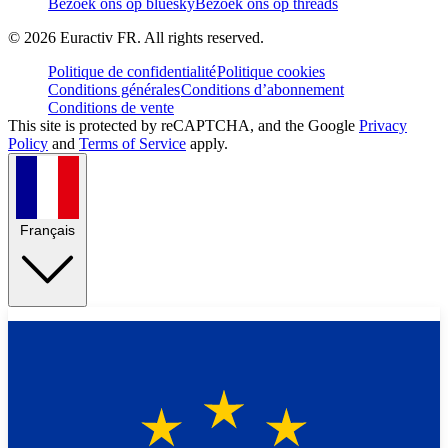
Bezoek ons op bluesky
Bezoek ons op threads
©
2026
Euractiv FR. All rights reserved.
Politique de confidentialité
Politique cookies
Conditions générales
Conditions d’abonnement
Conditions de vente
This site is protected by reCAPTCHA, and the Google
Privacy
Policy
and
Terms of Service
apply.
Français