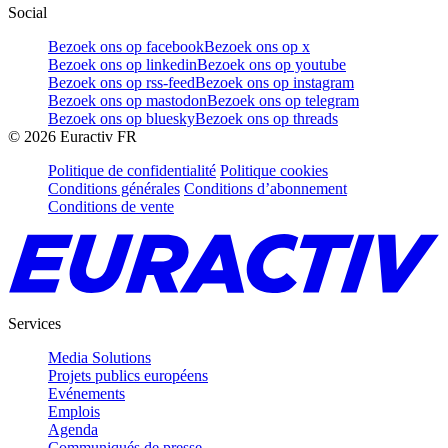
Social
Bezoek ons op facebook
Bezoek ons op x
Bezoek ons op linkedin
Bezoek ons op youtube
Bezoek ons op rss-feed
Bezoek ons op instagram
Bezoek ons op mastodon
Bezoek ons op telegram
Bezoek ons op bluesky
Bezoek ons op threads
©
2026
Euractiv FR
Politique de confidentialité
Politique cookies
Conditions générales
Conditions d’abonnement
Conditions de vente
Services
Media Solutions
Projets publics européens
Evénements
Emplois
Agenda
Communiqués de presse