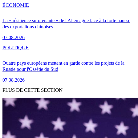
ÉCONOMIE
La « résilience surprenante » de l'Allemagne face à la forte hausse
des exportations chinoises
07.08.2026
POLITIQUE
Quatre pays européens mettent en garde contre les projets de la
Russie pour l'Ossétie du Sud
07.08.2026
PLUS DE CETTE SECTION