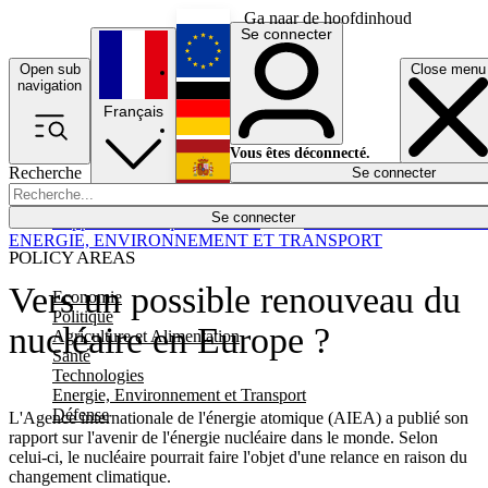
Ga naar de hoofdinhoud
Se connecter
Open sub
Close menu
English
navigation
Français
Deutsch
Vous êtes déconnecté.
Recherche
Se connecter
Español
Lumières éteintes
Se connecter
Rapporteur
Politique
Économie
Newsletters
Evénements
Em
ENERGIE, ENVIRONNEMENT ET TRANSPORT
POLICY AREAS
Vers un possible renouveau du
Economie
Politique
nucléaire en Europe ?
Agriculture et Alimentation
Santé
Technologies
Energie, Environnement et Transport
Défense
L'Agence internationale de l'énergie atomique (AIEA) a publié son
rapport sur l'avenir de l'énergie nucléaire dans le monde. Selon
celui-ci, le nucléaire pourrait faire l'objet d'une relance en raison du
changement climatique.