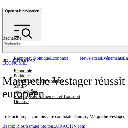
Open sub navigation
Recherche
Rapporteur
Politique
Économie
Newsletters
Evénements
Em
POLICY AREAS
ÉCONOMIE
Economie
Politique
Margrethe Vestager réussit 
Agriculture et Alimentation
Santé
européen
Technologies
Energie, Environnement et Transport
Défense
Le 8 octobre, la commissaire candidate danoise, Margrethe Vestager, a
Beatriz Rios
/
Samuel Stolton
EURACTIV.com