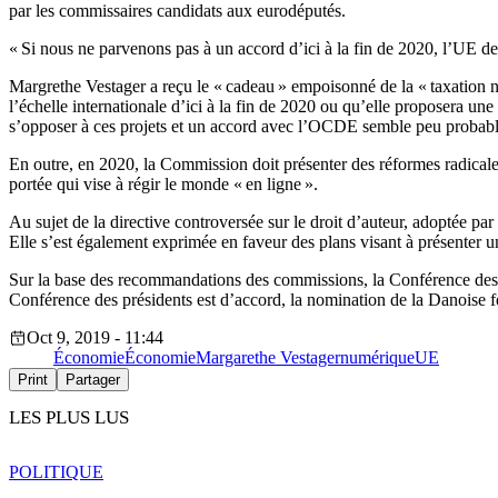
par les commissaires candidats aux eurodéputés.
« Si nous ne parvenons pas à un accord d’ici à la fin de 2020, l’UE dev
Margrethe Vestager a reçu le « cadeau » empoisonné de la « taxation
l’échelle internationale d’ici à la fin de 2020 ou qu’elle proposera u
s’opposer à ces projets et un accord avec l’OCDE semble peu probabl
En outre, en 2020, la Commission doit présenter des réformes radicale
portée qui vise à régir le monde « en ligne ».
Au sujet de la directive controversée sur le droit d’auteur, adoptée p
Elle s’est également exprimée en faveur des plans visant à présenter un
Sur la base des recommandations des commissions, la Conférence des pr
Conférence des présidents est d’accord, la nomination de la Danoise fer
Oct 9, 2019 - 11:44
Économie
Économie
Margarethe Vestager
numérique
UE
Print
Partager
LES PLUS LUS
POLITIQUE