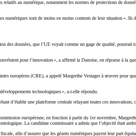
ts relatifs au numérique, notamment les normes de protections de données
s numériques sont de moins en moins contents de leur situation ». Ils dev
tection des données, que l’UE voyait comme un gage de qualité, pourrait
nvénient pour l’innovation », a affirmé la Danoise, en réponse à la que
stes européens (CRE), a appelé Margrethe Vestager à œuvrer pour que 
s développements technologiques », a-t-elle répondu.
tant d’établir une plateforme centrale relayant toutes ces innovations, c
a Commission européenne, en fonction à partir du 1er novembre, Margre
 déontologique. La candidate commissaire a admis que l’objectif était ambi
cale, afin d’assurer que les géants numériques payent leur part équitab