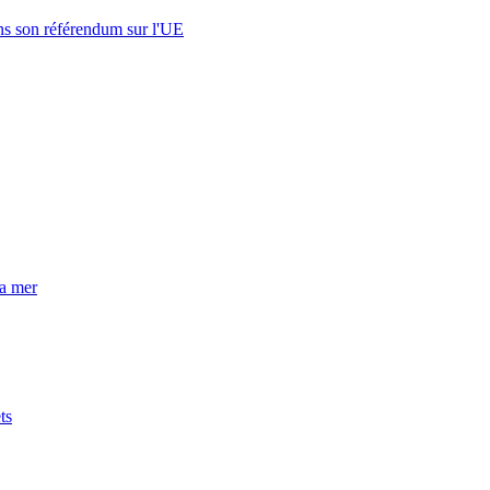
s son référendum sur l'UE
la mer
ts