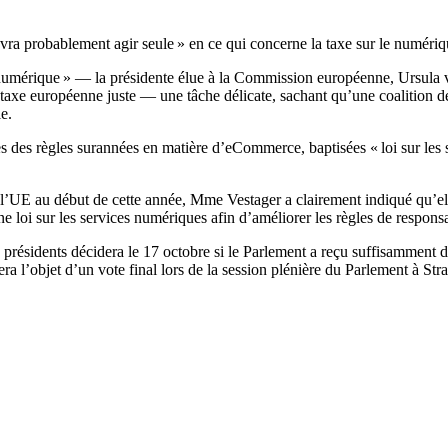
ra probablement agir seule » en ce qui concerne la taxe sur le numérique
 numérique » — la présidente élue à la Commission européenne, Ursula 
ne taxe européenne juste — une tâche délicate, sachant qu’une coalition
e.
s des règles surannées en matière d’eCommerce, baptisées « loi sur les
ar l’UE au début de cette année, Mme Vestager a clairement indiqué qu’ell
e loi sur les services numériques afin d’améliorer les règles de responsa
ésidents décidera le 17 octobre si le Parlement a reçu suffisamment d’i
a l’objet d’un vote final lors de la session plénière du Parlement à Str