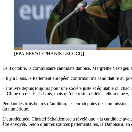
[EPA-EFE/STEPHANIE LECOCQ]
Le 8 octobre, la commissaire candidate danoise, Margrethe Vestager, a
« Il y a 5 ans, le Parlement européen confirmait ma candidature au post
« J’œuvre depuis toujours pour une société juste et équitable où chacun
la Chine ou des États-Unis, mais qu’elle restera fidèle à elle-même »,
Pendant les trois heures d’audition, les eurodéputés des commissions d
du numérique.
L’eurodéputée, Christel Schaldemose a révélé que « la candidate avait l
être envoyée. Selon d’autres sources parlementaires, la Danoise a, en e