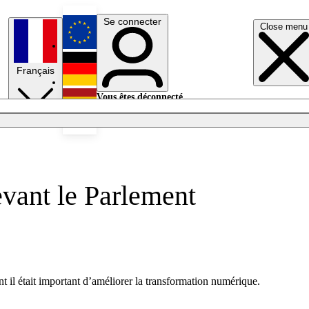
Se connecter
Close menu
English
Français
Deutsch
Vous êtes déconnecté.
Se connecter
Español
Lumières éteintes
evant le Parlement
 il était important d’améliorer la transformation numérique.