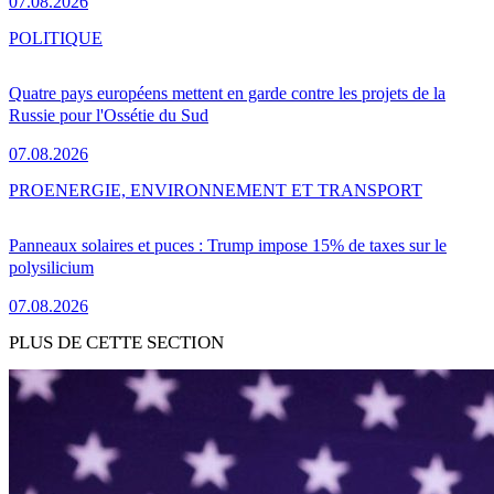
07.08.2026
POLITIQUE
Quatre pays européens mettent en garde contre les projets de la
Russie pour l'Ossétie du Sud
07.08.2026
PRO
ENERGIE, ENVIRONNEMENT ET TRANSPORT
Panneaux solaires et puces : Trump impose 15% de taxes sur le
polysilicium
07.08.2026
PLUS DE CETTE SECTION