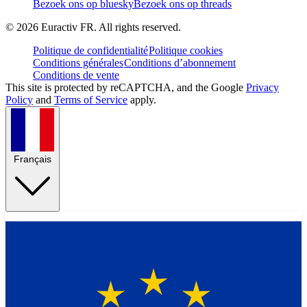
Bezoek ons op bluesky
Bezoek ons op threads
©
2026
Euractiv FR. All rights reserved.
Politique de confidentialité
Politique cookies
Conditions générales
Conditions d’abonnement
Conditions de vente
This site is protected by reCAPTCHA, and the Google
Privacy
Policy
and
Terms of Service
apply.
Français