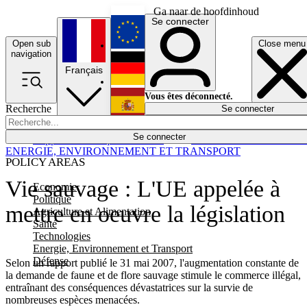
Ga naar de hoofdinhoud
Se connecter
Open sub
Close menu
English
navigation
Français
Deutsch
Vous êtes déconnecté.
Recherche
Se connecter
Español
Lumières éteintes
Se connecter
Rapporteur
Politique
Économie
Newsletters
Evénements
Em
ENERGIE, ENVIRONNEMENT ET TRANSPORT
POLICY AREAS
Vie sauvage : L'UE appelée à
Economie
Politique
mettre en oeuvre la législation
Agriculture et Alimentation
Santé
Technologies
Energie, Environnement et Transport
Défense
Selon un rapport publié le 31 mai 2007, l'augmentation constante de
la demande de faune et de flore sauvage stimule le commerce illégal,
entraînant des conséquences dévastatrices sur la survie de
nombreuses espèces menacées.