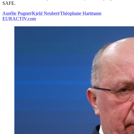
SAFE.
Aurélie Pugnet
/
Kjeld Neubert
/
Théophane Hartmann
EURACTIV.com