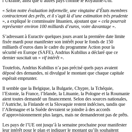
l’Ukraine, ainsi que d’autres pays comme le Royaume-Uni.
«
Selon notre évaluation informelle, une vingtaine d’États membres
contracteront des prêts, et il s’agit là d’une estimation très prudente
», a expliqué le commissaire lituanien, ajoutant que «
cela pourrait
représenter environ 100 milliards d’euros, voire davantage
».
S’adressant à Euractiv quelques jours avant la première date limite
fixée mardi pour manifester son intérêt pour le fonds de 150
milliards d’euros dans le cadre du programme Action pour la
sécurité en Europe (SAFE), Andrius Kubilius a déclaré que ce
dernier suscitait un «
vif intérêt
».
Toutefois, Andrius Kubilius n’a pas précisé quels pays avaient
déposé des demandes, ni divulgué le montant que chaque capitale
espérait emprunter.
Il semble que la Belgique, la Bulgarie, Chypre, la Tchéquie,
l’Estonie, la France, l’Irlande, la Lituanie, la Pologne et la Roumanie
aient toutes demandé un financement. Selon des sources nationales,
l’Autriche, la Finlande et la Slovaquie restent indécises, tandis que
l’Allemagne et la Suède devraient se joindre à des accords
d’approvisionnement plus larges, mais ne demanderont pas de prêts.
Les pays de l’UE ont jusqu’à la semaine prochaine pour manifester
leur intérêt pour le plan et indiquer le montant qu’ils souhaitent