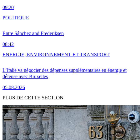
09:20
POLITIQUE
Entre Sánchez and Frederiksen
08:42
ENERGIE, ENVIRONNEMENT ET TRANSPORT
L’Italie va négocier des dépenses supplémentaires en énergie et
défense avec Bruxelles
05.08.2026
PLUS DE CETTE SECTION