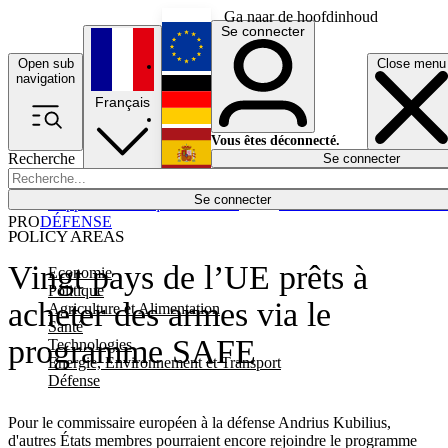
Ga naar de hoofdinhoud
Se connecter
Open sub
Close menu
English
navigation
Français
Deutsch
Vous êtes déconnecté.
Recherche
Se connecter
Español
Lumières éteintes
Se connecter
Rapporteur
Politique
Économie
Newsletters
Evénements
Em
PRO
DÉFENSE
POLICY AREAS
Vingt pays de l’UE prêts à
Economie
Politique
acheter des armes via le
Agriculture et Alimentation
Santé
programme SAFE
Technologies
Energie, Environnement et Transport
Défense
Pour le commissaire européen à la défense Andrius Kubilius,
d'autres États membres pourraient encore rejoindre le programme