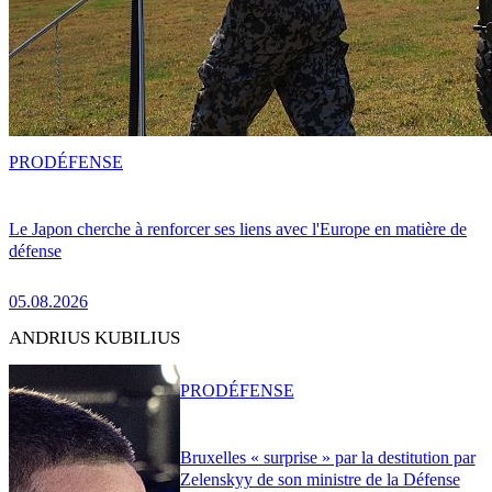
PRO
DÉFENSE
Le Japon cherche à renforcer ses liens avec l'Europe en matière de
défense
05.08.2026
ANDRIUS KUBILIUS
PRO
DÉFENSE
Bruxelles « surprise » par la destitution par
Zelenskyy de son ministre de la Défense