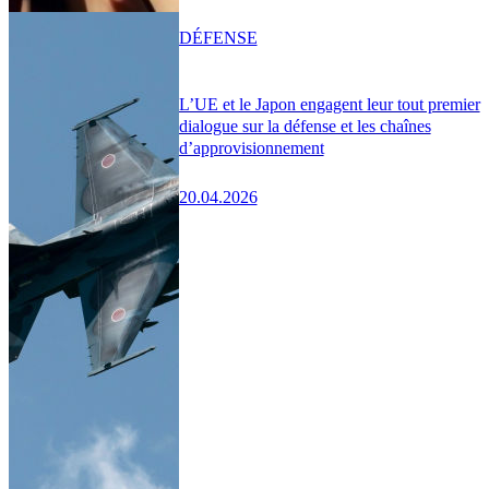
DÉFENSE
L’UE et le Japon engagent leur tout premier
dialogue sur la défense et les chaînes
d’approvisionnement
20.04.2026