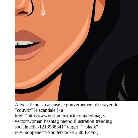
Alexis Tsipras a accusé le gouvernement d'essayer de
"couvrir" le scandale [<a
href="https://www.shutterstock.com/de/image-
vector/woman-hashtag-metoo-illustration-trending-
socialmedia-1213988341" target="_blank"
rel="noopener">Shutterstock/Lilith.E</a>]