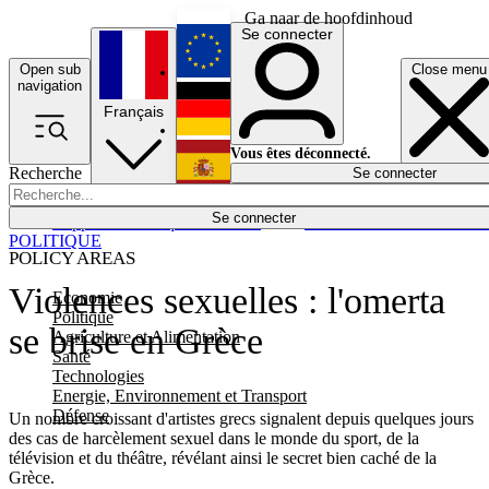
Ga naar de hoofdinhoud
Se connecter
Open sub
Close menu
English
navigation
Français
Deutsch
Vous êtes déconnecté.
Recherche
Se connecter
Español
Lumières éteintes
Se connecter
Rapporteur
Politique
Économie
Newsletters
Evénements
Em
POLITIQUE
POLICY AREAS
Violences sexuelles : l'omerta
Economie
Politique
se brise en Grèce
Agriculture et Alimentation
Santé
Technologies
Energie, Environnement et Transport
Défense
Un nombre croissant d'artistes grecs signalent depuis quelques jours
des cas de harcèlement sexuel dans le monde du sport, de la
télévision et du théâtre, révélant ainsi le secret bien caché de la
Grèce.