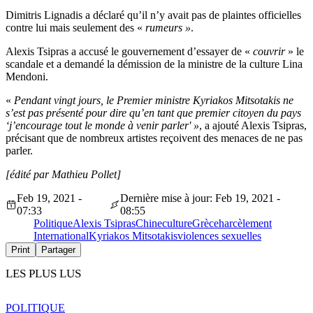
Dimitris Lignadis a déclaré qu’il n’y avait pas de plaintes officielles
contre lui mais seulement des «
rumeurs »
.
Alexis Tsipras a accusé le gouvernement d’essayer de «
couvrir
» le
scandale et a demandé la démission de la ministre de la culture Lina
Mendoni.
«
Pendant vingt jours, le Premier ministre Kyriakos Mitsotakis ne
s’est pas présenté pour dire qu’en tant que premier citoyen du pays
‘j’encourage tout le monde à venir parler' »
, a ajouté Alexis Tsipras,
précisant que de nombreux artistes reçoivent des menaces de ne pas
parler.
[édité par Mathieu Pollet]
Feb 19, 2021 -
Dernière mise à jour: Feb 19, 2021 -
07:33
08:55
Politique
Alexis Tsipras
Chine
culture
Grèce
harcèlement
International
Kyriakos Mitsotakis
violences sexuelles
Print
Partager
LES PLUS LUS
POLITIQUE