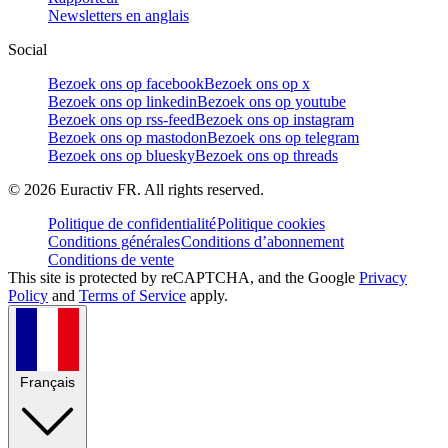
Newsletters en anglais
Social
Bezoek ons op facebook
Bezoek ons op x
Bezoek ons op linkedin
Bezoek ons op youtube
Bezoek ons op rss-feed
Bezoek ons op instagram
Bezoek ons op mastodon
Bezoek ons op telegram
Bezoek ons op bluesky
Bezoek ons op threads
©
2026
Euractiv FR. All rights reserved.
Politique de confidentialité
Politique cookies
Conditions générales
Conditions d’abonnement
Conditions de vente
This site is protected by reCAPTCHA, and the Google
Privacy
Policy
and
Terms of Service
apply.
Français