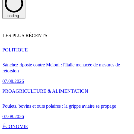
Loading...
LES PLUS RÉCENTS
POLITIQUE
Sánchez riposte contre Meloni : l'Italie menacée de mesures de
rétorsion
07.08.2026
PRO
AGRICULTURE & ALIMENTATION
Poulets, bovins et ours polaires : la grippe aviaire se propage
07.08.2026
ÉCONOMIE