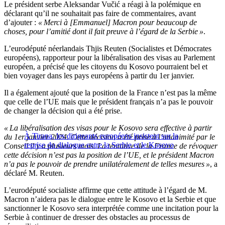
Le président serbe Aleksandar Vučić a réagi à la polémique en
déclarant qu’il ne souhaitait pas faire de commentaires, avant
d’ajouter :
« Merci à [Emmanuel] Macron pour beaucoup de
choses, pour l’amitié dont il fait preuve à l’égard de la Serbie »
.
L’eurodéputé néerlandais Thjis Reuten (Socialistes et Démocrates
européens), rapporteur pour la libéralisation des visas au Parlement
européen, a précisé que les citoyens du Kosovo pourraient bel et
bien voyager dans les pays européens à partir du 1er janvier.
Il a également ajouté que la position de la France n’est pas la même
que celle de l’UE mais que le président français n’a pas le pouvoir
de changer la décision qui a été prise.
« La libéralisation des visas pour le Kosovo sera effective à partir
À Tirana, les dirigeants européens insistent sur la
du 1er janvier 2024. Cette décision a été prise à l’unanimité par le
reprise du dialogue entre la Serbie et le Kosovo
Conseil il y a plusieurs mois. La tentative de la France de révoquer
cette décision n’est pas la position de l’UE, et le président Macron
n’a pas le pouvoir de prendre unilatéralement de telles mesures »
, a
déclaré M. Reuten.
L’eurodéputé socialiste affirme que cette attitude à l’égard de M.
Macron n’aidera pas le dialogue entre le Kosovo et la Serbie et que
sanctionner le Kosovo sera interprétée comme une incitation pour la
Serbie à continuer de dresser des obstacles au processus de