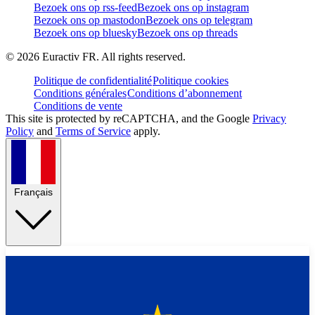
Bezoek ons op rss-feed
Bezoek ons op instagram
Bezoek ons op mastodon
Bezoek ons op telegram
Bezoek ons op bluesky
Bezoek ons op threads
©
2026
Euractiv FR. All rights reserved.
Politique de confidentialité
Politique cookies
Conditions générales
Conditions d’abonnement
Conditions de vente
This site is protected by reCAPTCHA, and the Google
Privacy
Policy
and
Terms of Service
apply.
Français