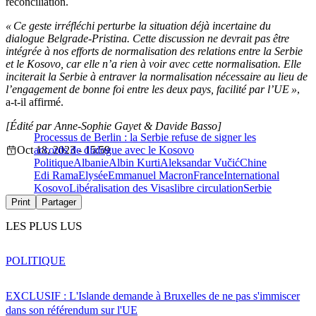
réconciliation.
« Ce geste irréfléchi perturbe la situation déjà incertaine du
dialogue Belgrade-Pristina. Cette discussion ne devrait pas être
intégrée à nos efforts de normalisation des relations entre la Serbie
et le Kosovo, car elle n’a rien à voir avec cette normalisation. Elle
inciterait la Serbie à entraver la normalisation nécessaire au lieu de
l’engagement de bonne foi entre les deux pays, facilité par l’UE »
,
a-t-il affirmé.
[Édité par Anne-Sophie Gayet & Davide Basso]
Processus de Berlin : la Serbie refuse de signer les
Oct 18, 2023 - 15:59
accords de dialogue avec le Kosovo
Politique
Albanie
Albin Kurti
Aleksandar Vučić
Chine
Edi Rama
Elysée
Emmanuel Macron
France
International
Kosovo
Libéralisation des Visas
libre circulation
Serbie
Print
Partager
LES PLUS LUS
POLITIQUE
EXCLUSIF : L'Islande demande à Bruxelles de ne pas s'immiscer
dans son référendum sur l'UE