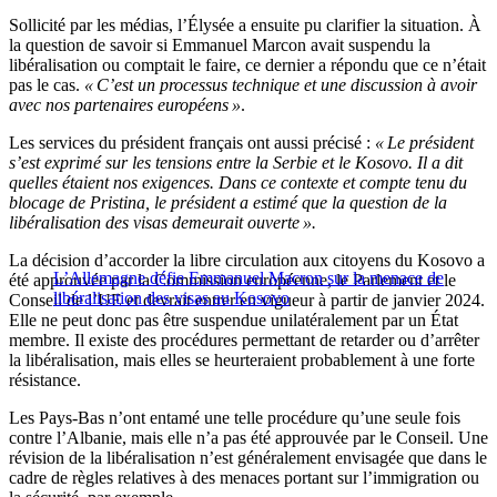
Sollicité par les médias, l’Élysée a ensuite pu clarifier la situation. À
la question de savoir si Emmanuel Marcon avait suspendu la
libéralisation ou comptait le faire, ce dernier a répondu que ce n’était
pas le cas.
« C’est un processus technique et une discussion à avoir
avec nos partenaires européens »
.
Les services du président français ont aussi précisé :
« Le président
s’est exprimé sur les tensions entre la Serbie et le Kosovo. Il a dit
quelles étaient nos exigences. Dans ce contexte et compte tenu du
blocage de Pristina, le président a estimé que la question de la
libéralisation des visas demeurait ouverte ».
La décision d’accorder la libre circulation aux citoyens du Kosovo a
L’Allemagne défie Emmanuel Macron sur la menace de
été approuvée par la Commission européenne, le Parlement et le
libéralisation des visas au Kosovo
Conseil de l’UE et devrait entrer en vigueur à partir de janvier 2024.
Elle ne peut donc pas être suspendue unilatéralement par un État
membre. Il existe des procédures permettant de retarder ou d’arrêter
la libéralisation, mais elles se heurteraient probablement à une forte
résistance.
Les Pays-Bas n’ont entamé une telle procédure qu’une seule fois
contre l’Albanie, mais elle n’a pas été approuvée par le Conseil. Une
révision de la libéralisation n’est généralement envisagée que dans le
cadre de règles relatives à des menaces portant sur l’immigration ou