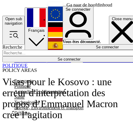
Ga naar de hoofdinhoud
Se connecter
Open sub
Close menu
English
navigation
Français
Deutsch
Vous êtes déconnecté.
Recherche
Se connecter
Español
Lumières éteintes
Se connecter
Rapporteur
Politique
Économie
Newsletters
Evénements
Em
POLITIQUE
POLICY AREAS
Visas pour le Kosovo : une
Economie
Politique
erreur d'interprétation des
Agriculture et Alimentation
Santé
propos d’Emmanuel Macron
Technologies
Energie, Environnement et Transport
crée l’agitation
Défense