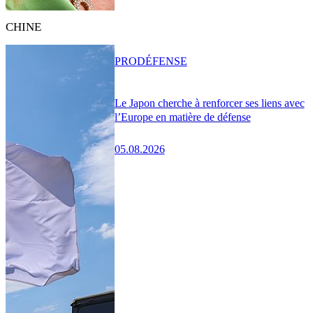
CHINE
PRO
DÉFENSE
Le Japon cherche à renforcer ses liens avec
l’Europe en matière de défense
05.08.2026