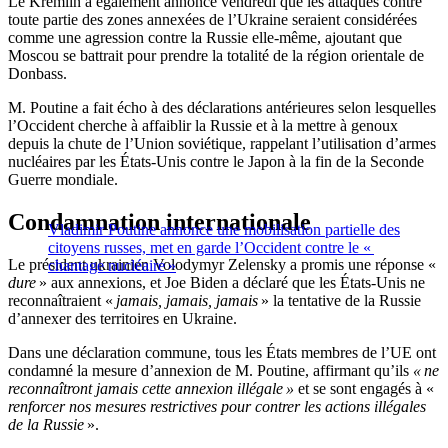
Le Kremlin a également annoncé vendredi que les attaques contre
toute partie des zones annexées de l’Ukraine seraient considérées
comme une agression contre la Russie elle-même, ajoutant que
Moscou se battrait pour prendre la totalité de la région orientale de
Donbass.
M. Poutine a fait écho à des déclarations antérieures selon lesquelles
l’Occident cherche à affaiblir la Russie et à la mettre à genoux
depuis la chute de l’Union soviétique, rappelant l’utilisation d’armes
nucléaires par les États-Unis contre le Japon à la fin de la Seconde
Guerre mondiale.
Condamnation internationale
Vladimir Poutine annonce une mobilisation partielle des
citoyens russes, met en garde l’Occident contre le «
Le président ukrainien Volodymyr Zelensky a promis une réponse «
chantage nucléaire »
dure
» aux annexions, et Joe Biden a déclaré que les États-Unis ne
reconnaîtraient «
jamais, jamais, jamais
» la tentative de la Russie
d’annexer des territoires en Ukraine.
Dans une déclaration commune, tous les États membres de l’UE ont
condamné la mesure d’annexion de M. Poutine, affirmant qu’ils
« ne
reconnaîtront jamais cette annexion illégale »
et se sont engagés à «
renforcer nos mesures restrictives pour contrer les actions illégales
de la Russie
».