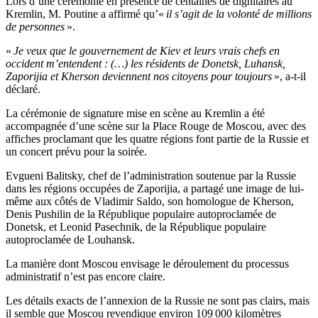
Lors d’une cérémonie en présence de centaines de dignitaires au
Kremlin, M. Poutine a affirmé qu’«
il s’agit de la volonté de millions
de personnes
».
«
Je veux que le gouvernement de Kiev et leurs vrais chefs en
occident m’entendent : (…) les résidents de Donetsk, Luhansk,
Zaporijia et Kherson deviennent nos citoyens pour toujours
», a-t-il
déclaré.
La cérémonie de signature mise en scène au Kremlin a été
accompagnée d’une scène sur la Place Rouge de Moscou, avec des
affiches proclamant que les quatre régions font partie de la Russie et
un concert prévu pour la soirée.
Evgueni Balitsky, chef de l’administration soutenue par la Russie
dans les régions occupées de Zaporijia, a partagé une image de lui-
même aux côtés de Vladimir Saldo, son homologue de Kherson,
Denis Pushilin de la République populaire autoproclamée de
Donetsk, et Leonid Pasechnik, de la République populaire
autoproclamée de Louhansk.
La manière dont Moscou envisage le déroulement du processus
administratif n’est pas encore claire.
Les détails exacts de l’annexion de la Russie ne sont pas clairs, mais
il semble que Moscou revendique environ 109 000 kilomètres