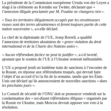
La présidente de la Commission européenne Ursula von der Leyen a
réagi à la cérémonie au Kremlin sur Twitter, déclarant que «
l’annexion illégale proclamée par M. Poutine ne changera rien
».
«
Tous les territoires illégalement occupés par les envahisseurs
russes sont des terres ukrainiennes et feront toujours partie de cette
nation souveraine
», a-t-elle déclaré.
Le chef de la diplomatie de l’UE, Josep Borrell, a qualifié
l’annexion de territoires ukrainiens de «
grave violation du droit
international et de la Charte des Nations unies
».
«
Aucun référendum factice ne peut la justifier
», a-t-il tweeté,
ajoutant que le soutien de l’UE à l’Ukraine resterait inébranlable.
L’UE a proposé jeudi un huitième train de sanctions à l’encontre de
la Russie, en réponse aux référendums truqués, qui devrait faire
l’objet d’un accord d’ici la fin de la semaine, tandis que les États-
Unis ont déclaré qu’ils annonceraient de nouvelles sanctions «
dans
les prochains jours
».
Le Conseil de sécurité de l’ONU doit se prononcer vendredi sur la
condamnation des «
soi-disant référendums illégaux
» organisés par
la Russie en Ukraine, mais Moscou devrait opposer son veto à la
résolution.