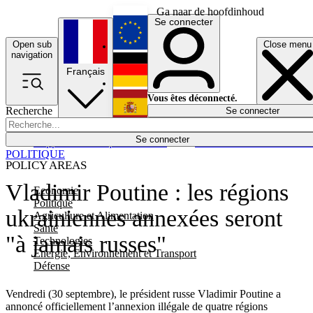
Ga naar de hoofdinhoud
Se connecter
Open sub
Close menu
English
navigation
Français
Deutsch
Vous êtes déconnecté.
Recherche
Se connecter
Español
Lumières éteintes
Se connecter
Rapporteur
Politique
Économie
Newsletters
Evénements
Em
POLITIQUE
POLICY AREAS
Vladimir Poutine : les régions
Economie
Politique
ukrainiennes annexées seront
Agriculture et Alimentation
Santé
"à jamais russes"
Technologies
Energie, Environnement et Transport
Défense
Vendredi (30 septembre), le président russe Vladimir Poutine a
annoncé officiellement l’annexion illégale de quatre régions