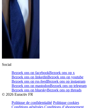
Social
Bezoek ons op facebook
Bezoek ons op x
Bezoek ons op linkedin
Bezoek ons op youtube
Bezoek ons op rss-feed
Bezoek ons op instagram
Bezoek ons op mastodon
Bezoek ons op telegram
Bezoek ons op bluesky
Bezoek ons op threads
©
2026
Euractiv FR
Politique de confidentialité
Politique cookies
Conditions générales
Conditions d’abonnement