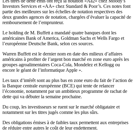
Les
titres
de
dette
émis
ont
reçu
la notation «Aa2»
chez
Moody’s
Investors Services et «AA»
chez
Standard & Poor’s. Ces notes font
partie
des
meilleures
sur les
échelles
de notation
respectives
des
deux
grandes
agences
de notation,
chargées
d’évaluer
la
capacité
de
remboursement
de
l’emprunteur
.
Le holding de M. Buffett a
mandaté
quatre
banques
dont
les
américaines
Bank of America, Goldman Sachs et Wells Fargo et
l’européenne
Deutsche Bank,
selon
ces sources.
Warren Buffett est le dernier nom en date des
milieux
d’affaires
américains
à
profiter
de
l’argent
bon
marché
en zone euro
après
les
groupes
agroalimentaires
Coca-Cola,
Mondelez
et Kellogg ou
encore le
géant
de
l’informatique
Apple ».
Les
taux
d’intérêt
sont
au plus bas en zone euro du fait de
l’action
de
la
Banque
centrale
européenne
(BCE) qui
tente
de
relancer
l’économie
,
notamment
par un
ambitieux
programme
de
rachat
de
dette
qui va
débuter
la
semaine
prochaine
.
Du coup, les
investisseurs
se
ruent
sur le
marché
obligataire
et
notamment
sur les
titres
jugés
comme
les plus
sûrs
.
Des obligations
émises
à de
faibles
taux
permettent
aux
entreprises
de
réduire
entre
autres
le
coût
de
leur
endettement
.