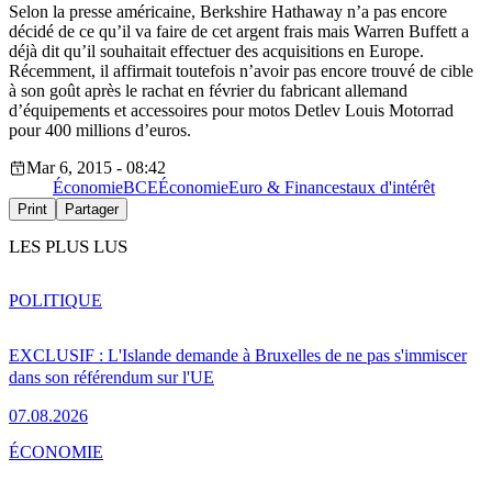
Selon
la
presse
américaine
, Berkshire Hathaway n’a pas encore
décidé
de ce
qu’il
va faire de cet argent
frais
mais
Warren Buffett a
déjà
dit
qu’il
souhaitait
effectuer
des acquisitions en Europe.
Récemment
, il
affirmait
toutefois
n’avoir
pas encore
trouvé
de
cible
à son
goût
après
le
rachat
en
février
du
fabricant
allemand
d’équipements
et
accessoires
pour
motos
Detlev
Louis
Motorrad
pour 400 millions
d’euros
.
Mar 6, 2015 - 08:42
Économie
BCE
Économie
Euro & Finances
taux d'intérêt
Print
Partager
LES PLUS LUS
POLITIQUE
EXCLUSIF : L'Islande demande à Bruxelles de ne pas s'immiscer
dans son référendum sur l'UE
07.08.2026
ÉCONOMIE