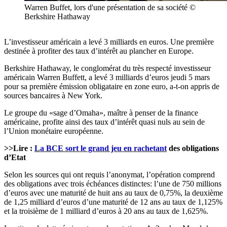
Warren Buffet, lors d'une présentation de sa société ©
Berkshire Hathaway
L’investisseur américain a levé 3 milliards en euros. Une première
destinée à profiter des taux d’intérêt au plancher en Europe.
Berkshire Hathaway, le
conglomérat
du
très
respecté
investisseur
américain
Warren Buffett, a
levé
3 milliards
d’euros
jeudi
5 mars
pour sa
première
émission
obligataire
en zone euro, a-t-on
appris
de
sources
bancaires
à New York.
Le
groupe
du «sage d’Omaha»,
maître
à
penser
de la finance
américaine
,
profite
ainsi
des
taux
d’intérêt
quasi
nuls
au
sein
de
l’Union
monétaire
européenne
.
>>Lire :
La BCE sort le grand jeu en
rachetant
des obligations
d’Etat
Selon
les sources qui ont
requis
l’anonymat
,
l’opération
comprend
des obligations
avec
trois
échéances
distinctes
:
l’une
de 750 millions
d’euros
avec
une
maturité
de
huit
ans au
taux
de 0,75%, la
deuxième
de 1,25 milliard
d’euros
d’une
maturité
de 12 ans au
taux
de 1,125%
et la
troisième
de 1 milliard
d’euros
à 20 ans au
taux
de 1,625%.