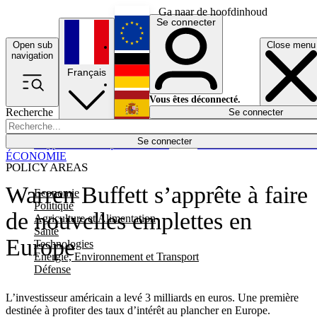
Ga naar de hoofdinhoud
Se connecter
Open sub
Close menu
English
navigation
Français
Deutsch
Vous êtes déconnecté.
Recherche
Se connecter
Español
Lumières éteintes
Se connecter
Rapporteur
Politique
Économie
Newsletters
Evénements
Em
ÉCONOMIE
POLICY AREAS
Warren Buffett s’apprête à faire
Economie
Politique
de nouvelles emplettes en
Agriculture et Alimentation
Santé
Europe
Technologies
Energie, Environnement et Transport
Défense
L’investisseur américain a levé 3 milliards en euros. Une première
destinée à profiter des taux d’intérêt au plancher en Europe.