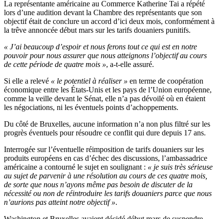
La représentante américaine au Commerce Katherine Tai a répété
lors d’une audition devant la Chambre des représentants que son
objectif était de conclure un accord d’ici deux mois, conformément à
la trêve annoncée début mars sur les tarifs douaniers punitifs.
« J’ai beaucoup d’espoir et nous ferons tout ce qui est en notre
pouvoir pour nous assurer que nous atteignons l’objectif au cours
de cette période de quatre mois »
, a-t-elle assuré.
Si elle a relevé
« le potentiel à réaliser »
en terme de coopération
économique entre les États-Unis et les pays de l’Union européenne,
comme la veille devant le Sénat, elle n’a pas dévoilé où en étaient
les négociations, ni les éventuels points d’achoppements.
Du côté de Bruxelles, aucune information n’a non plus filtré sur les
progrès éventuels pour résoudre ce conflit qui dure depuis 17 ans.
Interrogée sur l’éventuelle réimposition de tarifs douaniers sur les
produits européens en cas d’échec des discussions, l’ambassadrice
américaine a contourné le sujet en soulignant :
« je suis très sérieuse
au sujet de parvenir à une résolution au cours de ces quatre mois,
de sorte que nous n’ayons même pas besoin de discuter de la
nécessité ou non de réintroduire les tarifs douaniers parce que nous
n’aurions pas atteint notre objectif »
.
Washington et Bruxelles avaient décidé début mars de suspendre