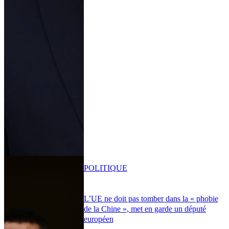
POLITIQUE
L’UE ne doit pas tomber dans la « phobie
de la Chine », met en garde un député
européen