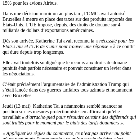
15% pour les avions Airbus.
Dans une décision miroir un an plus tard, l’OMC avait autorisé
Bruxelles à mettre en place des taxes sur des produits importés des
États-Unis. L’UE impose, depuis, des droits de douane sur 4
milliards de dollars d’exportations américaines.
Dès son arrivée, Katherine Tai avait reconnu la
« nécessité pour les
États-Unis et l’UE de s’unir pour trouver une réponse »
à ce conflit
qui dure depuis trop longtemps.
Elle avait toutefois souligné que le recours aux droits de douane
punitifs était parfois nécessaire et pouvait constituer un levier dans
les négociations.
C’était précisément l’argumentaire de l’administration Trump qui
s’était lancée dans des guerres tarifaires tous azimuts et notamment
avec Bruxelles.
Jeudi (13 mai), Katherine Tai a néanmoins semblé nuancer sa
position sur les mesures protectionnistes en affirmant qu’elle
travaillait
« d’arrache-pied pour résoudre certains des différends qui
sont traités pour le moment par le biais des tarifs douaniers »
.
« Appliquer les règles du commerce, ce n’est pas arriver au point
où on peut punir l’autre partie ; ce qu’on essaie de faire, c’est