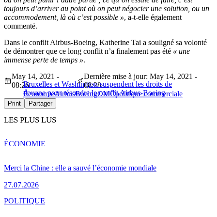
toujours d’arriver au point où on peut négocier une solution, ou un
accommodement, là où c’est possible »
, a-t-elle également
commenté.
Dans le conflit Airbus-Boeing, Katherine Tai a souligné sa volonté
de démontrer que ce long conflit n’a finalement pas été
« une
immense perte de temps »
.
May 14, 2021 -
Dernière mise à jour: May 14, 2021 -
Bruxelles et Washington suspendent les droits de
08:26
08:28
douane pour résoudre le conflit Airbus-Boeing
Économie
Airbus
Boeing
OMC
politique commerciale
Print
Partager
LES PLUS LUS
ÉCONOMIE
Merci la Chine : elle a sauvé l’économie mondiale
27.07.2026
POLITIQUE