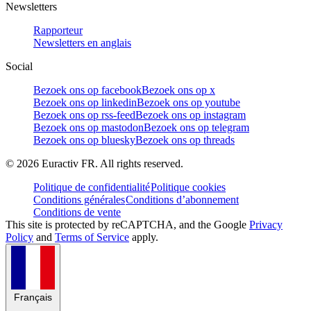
Newsletters
Rapporteur
Newsletters en anglais
Social
Bezoek ons op facebook
Bezoek ons op x
Bezoek ons op linkedin
Bezoek ons op youtube
Bezoek ons op rss-feed
Bezoek ons op instagram
Bezoek ons op mastodon
Bezoek ons op telegram
Bezoek ons op bluesky
Bezoek ons op threads
©
2026
Euractiv FR. All rights reserved.
Politique de confidentialité
Politique cookies
Conditions générales
Conditions d’abonnement
Conditions de vente
This site is protected by reCAPTCHA, and the Google
Privacy
Policy
and
Terms of Service
apply.
Français