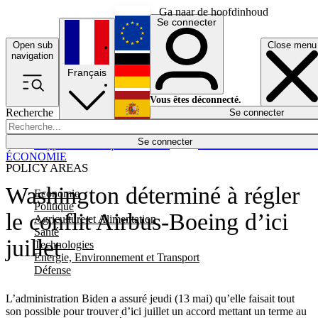
Ga naar de hoofdinhoud
Se connecter
Open sub
Close menu
English
navigation
Français
Deutsch
Vous êtes déconnecté.
Recherche
Se connecter
Español
Lumières éteintes
Se connecter
Rapporteur
Politique
Économie
Newsletters
Evénements
Em
ÉCONOMIE
POLICY AREAS
Washington déterminé à régler
Economie
Politique
le conflit Airbus-Boeing d’ici
Agriculture et Alimentation
Santé
juillet
Technologies
Energie, Environnement et Transport
Défense
L’administration Biden a assuré jeudi (13 mai) qu’elle faisait tout
son possible pour trouver d’ici juillet un accord mettant un terme au