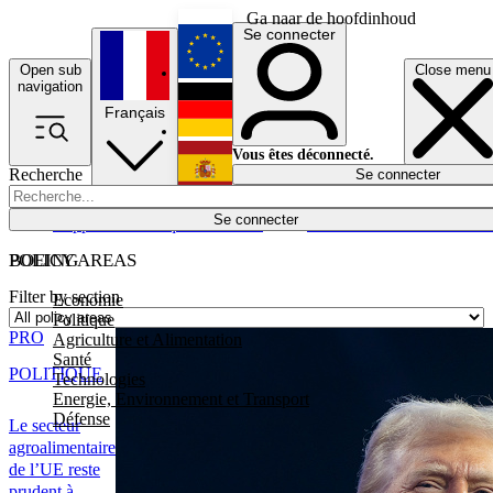
Ga naar de hoofdinhoud
Se connecter
Open sub
Close menu
English
navigation
Français
Deutsch
Vous êtes déconnecté.
Recherche
Se connecter
Español
Lumières éteintes
Se connecter
Rapporteur
Politique
Économie
Newsletters
Evénements
Em
POLICY AREAS
BOEING
Filter by section
Economie
Politique
PRO
Agriculture et Alimentation
Santé
POLITIQUE
Technologies
Energie, Environnement et Transport
Défense
Le secteur
agroalimentaire
de l’UE reste
prudent à