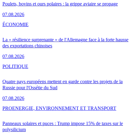
Poulets, bovins et ours polaires : la grippe aviaire se propage
07.08.2026
ÉCONOMIE
La « résilience surprenante » de l'Allemagne face à la forte hausse
des exportations chinoises
07.08.2026
POLITIQUE
Quatre pays européens mettent en garde contre les projets de la
Russie pour l'Ossétie du Sud
07.08.2026
PRO
ENERGIE, ENVIRONNEMENT ET TRANSPORT
Panneaux solaires et puces : Trump impose 15% de taxes sur le
polysilicium