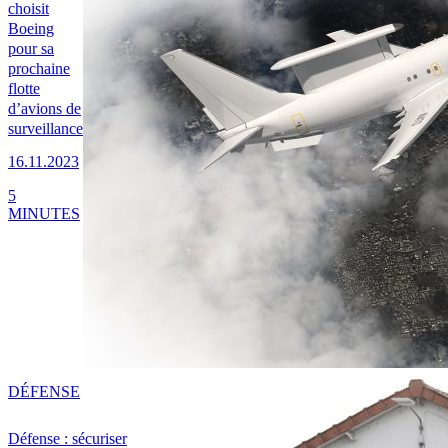
choisit
Boeing
pour sa
prochaine
flotte
d’avions de
surveillance
16.11.2023
5
MINUTES
DÉFENSE
Défense : sécuriser