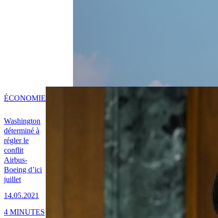
ÉCONOMIE
Washington
déterminé à
régler le
conflit
Airbus-
Boeing d’ici
juillet
14.05.2021
4 MINUTES