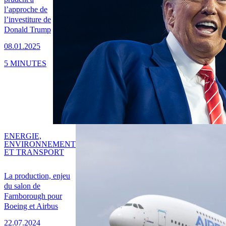
l’approche de
l’investiture de
Donald Trump
08.01.2025
5 MINUTES
ENERGIE,
ENVIRONNEMENT
ET TRANSPORT
La production, enjeu
du salon de
Farnborough pour
Boeing et Airbus
22.07.2024