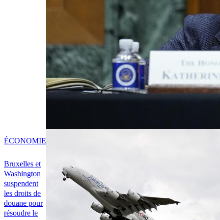
ÉCONOMIE
Bruxelles et
Washington
suspendent
les droits de
douane pour
résoudre le