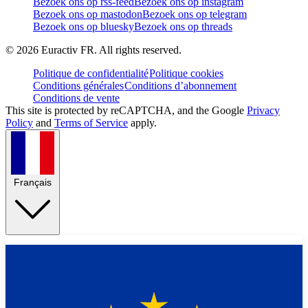
Bezoek ons op rss-feed
Bezoek ons op instagram
Bezoek ons op mastodon
Bezoek ons op telegram
Bezoek ons op bluesky
Bezoek ons op threads
©
2026
Euractiv FR. All rights reserved.
Politique de confidentialité
Politique cookies
Conditions générales
Conditions d’abonnement
Conditions de vente
This site is protected by reCAPTCHA, and the Google
Privacy
Policy
and
Terms of Service
apply.
Français