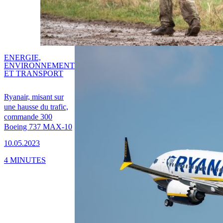
ENERGIE,
ENVIRONNEMENT
ET TRANSPORT
Ryanair, misant sur
une hausse du trafic,
commande 300
Boeing 737 MAX-10
10.05.2023
4 MINUTES