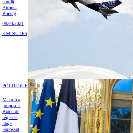
conflit
Airbus-
Boeing
08.03.2021
3 MINUTES
POLITIQUE
Macron a
proposé à
Biden de
régler le
litige
opposant