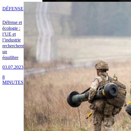
DÉFENSE
Défense et
écologie :
l’UE et
l’industrie
recherchent
un
équilibre
03.07.2023
8
MINUTES