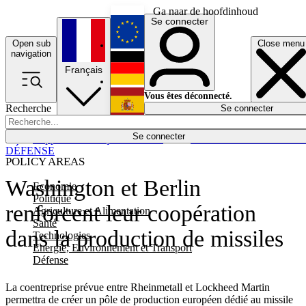
Ga naar de hoofdinhoud
Se connecter
Open sub
Close menu
English
navigation
Français
Deutsch
Vous êtes déconnecté.
Recherche
Se connecter
Español
Lumières éteintes
Se connecter
Rapporteur
Politique
Économie
Newsletters
Evénements
Em
DÉFENSE
POLICY AREAS
Washington et Berlin
Economie
Politique
renforcent leur coopération
Agriculture et Alimentation
Santé
dans la production de missiles
Technologies
Energie, Environnement et Transport
Défense
La coentreprise prévue entre Rheinmetall et Lockheed Martin
permettra de créer un pôle de production européen dédié au missile