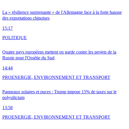
La « résilience surprenante » de l'Allemagne face à la forte hausse
des exportations chinoises
15:17
POLITIQUE
Quatre pays européens mettent en garde contre les projets de la
Russie pour l'Ossétie du Sud
14:44
PRO
ENERGIE, ENVIRONNEMENT ET TRANSPORT
Panneaux solaires et puces : Trump impose 15% de taxes sur le
polysilicium
13:58
PRO
ENERGIE, ENVIRONNEMENT ET TRANSPORT