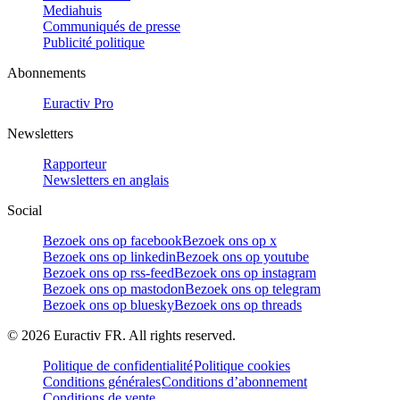
Mediahuis
Communiqués de presse
Publicité politique
Abonnements
Euractiv Pro
Newsletters
Rapporteur
Newsletters en anglais
Social
Bezoek ons op facebook
Bezoek ons op x
Bezoek ons op linkedin
Bezoek ons op youtube
Bezoek ons op rss-feed
Bezoek ons op instagram
Bezoek ons op mastodon
Bezoek ons op telegram
Bezoek ons op bluesky
Bezoek ons op threads
©
2026
Euractiv FR. All rights reserved.
Politique de confidentialité
Politique cookies
Conditions générales
Conditions d’abonnement
Conditions de vente