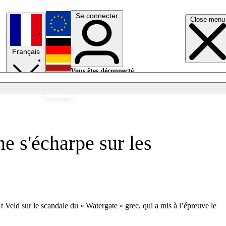
Se connecter
Close menu
English
Français
Deutsch
Vous êtes déconnecté.
Se connecter
Español
Lumières éteintes
e s'écharpe sur les
t Veld sur le scandale du « Watergate » grec, qui a mis à l’épreuve le