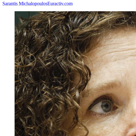
Sarantis Michalopoulos
Euractiv.com