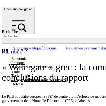
Open sub navigation
Recherche
Rapporteur
Politique
Économie
Newsletters
Evénements
Em
POLICY AREAS
POLITIQUE
Economie
Politique
« Watergate » grec : la com
Agriculture et Alimentation
Santé
conclusions du rapport
Technologies
Energie, Environnement et Transport
Défense
Le Parti populaire européen (PPE) de centre droit s’efforce de modérer 
gouvernement de la Nouvelle Démocratie (PPE) à Athènes.