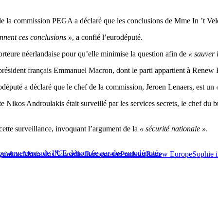
 la commission PEGA a déclaré que les conclusions de Mme In ’t Ve
ennent ces conclusions »
, a confié l’eurodéputé.
porteure néerlandaise pour qu’elle minimise la question afin de
« sauver 
président français Emmanuel Macron, dont le parti appartient à Renew E
odéputé a déclaré que le chef de la commission, Jeroen Lenaers, est un
«
ste Nikos Androulakis était surveillé par les services secrets, le chef du
cette surveillance, invoquant l’argument de la
« sécurité nationale »
.
ns gouvernements de l’UE dénoncée par des eurodéputés
riakos Mitsotakis
Nouvelle Démocratie
Predator
Renew Europe
Sophie i