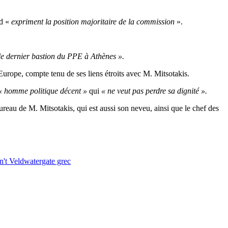
ld «
expriment la position majoritaire de la commission
».
le dernier bastion du PPE à Athènes ».
urope, compte tenu de ses liens étroits avec M. Mitsotakis.
 homme politique décent »
qui
« ne veut pas perdre sa dignité ».
 bureau de M. Mitsotakis, qui est aussi son neveu, ainsi que le chef des
n't Veld
watergate grec