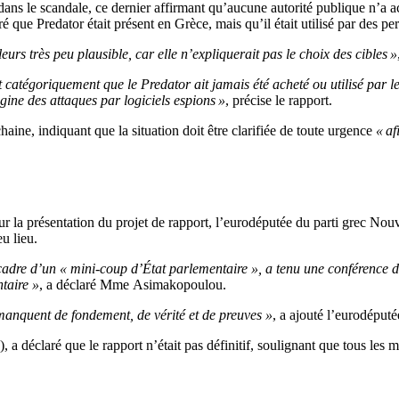
dans le scandale, ce dernier affirmant qu’aucune autorité publique n’a a
é que Predator était présent en Grèce, mais qu’il était utilisé par des pe
eurs très peu plausible, car elle n’expliquerait pas le choix des cibles »
atégoriquement que le Predator ait jamais été acheté ou utilisé par les 
igine des attaques par logiciels espions »
, précise le rapport.
aine, indiquant que la situation doit être clarifiée de toute urgence
« af
our la présentation du projet de rapport, l’eurodéputée du parti grec 
eu lieu.
dre d’un « mini-coup d’État parlementaire », a tenu une conférence de 
taire »
, a déclaré Mme Asimakopoulou.
 manquent de fondement, de vérité et de preuves »
, a ajouté l’eurodéput
 déclaré que le rapport n’était pas définitif, soulignant que tous le