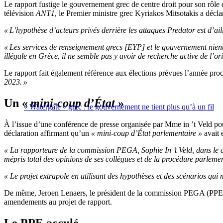
Le rapport fustige le gouvernement grec de centre droit pour son rôle 
télévision
ANT1
, le Premier ministre grec Kyriakos Mitsotakis a déclar
« L’hypothèse d’acteurs privés derrière les attaques Predator est d’aill
« Les services de renseignement grecs [EYP] et le gouvernement nient c
illégale en Grèce, il ne semble pas y avoir de recherche active de l’or
Le rapport fait également référence aux élections prévues l’année proch
2023. »
Un «
mini-coup d’État
»
« Watergate » grec : le gouvernement ne tient plus qu’à un fil
À l’issue d’une conférence de presse organisée par Mme in ’t Veld p
déclaration affirmant qu’un
« mini-coup d’État parlementaire »
avait 
« La rapporteure de la commission PEGA, Sophie In ’t Veld, dans le ca
mépris total des opinions de ses collègues et de la procédure parlemen
« Le projet extrapole en utilisant des hypothèses et des scénarios qui
De même, Jeroen Lenaers, le président de la commission PEGA (PPE), a
amendements au projet de rapport.