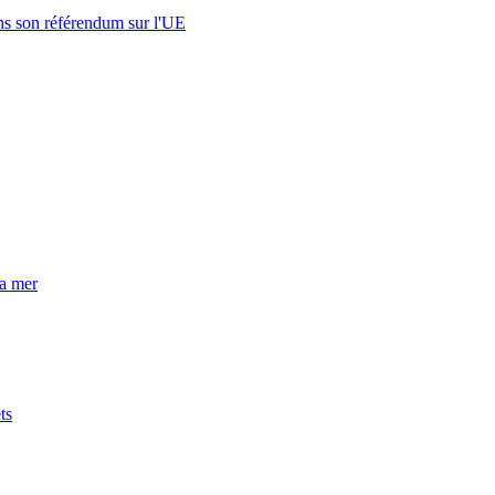
s son référendum sur l'UE
la mer
ts