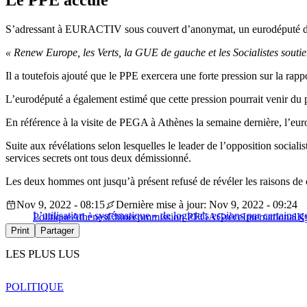
Le PPE acculé
S’adressant à EURACTIV sous couvert d’anonymat, un eurodéputé de
« Renew Europe, les Verts, la GUE de gauche et les Socialistes souti
Il a toutefois ajouté que le PPE exercera une forte pression sur la rap
L’eurodéputé a également estimé que cette pression pourrait venir du 
En référence à la visite de PEGA à Athènes la semaine dernière, l’eur
Suite aux révélations selon lesquelles le leader de l’opposition sociali
services secrets ont tous deux démissionné.
Les deux hommes ont jusqu’à présent refusé de révéler les raisons de 
Nov 9, 2022 - 08:15
Dernière mise à jour: Nov 9, 2022 - 09:24
L’utilisation « systématique » de logiciels espions par certai
Politique
Athènes
Chine
commission PEGA
Grèce
International
Ky
Print
Partager
LES PLUS LUS
POLITIQUE