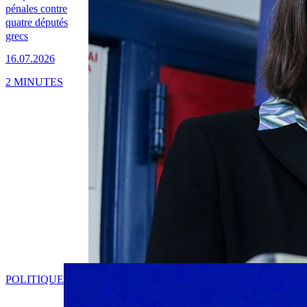
pénales contre
quatre députés
grecs
16.07.2026
2 MINUTES
POLITIQUE