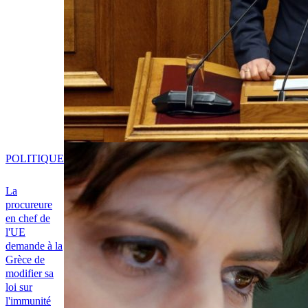
POLITIQUE
La
procureure
en chef de
l'UE
demande à la
Grèce de
modifier sa
loi sur
l'immunité