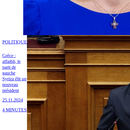
POLITIQUE
Grèce :
affaibli, le
parti de
gauche
Syriza élit un
nouveau
président
25.11.2024
4 MINUTES