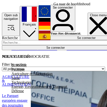
Ga naar de hoofdinhoud
Se connecter
Open sub
Close menu
English
navigation
Français
Deutsch
Vous êtes déconnecté.
Recherche
Se connecter
Español
Lumières éteintes
Se connecter
Rapporteur
Politique
Économie
Newsletters
Evénements
Em
POLICY AREAS
NOUVELLE DÉMOCRATIE
Filter by section
Economie
Politique
Agriculture et Alimentation
AGRICULTURE
Santé
&
Technologies
ALIMENTATION
Energie, Environnement et Transport
Défense
Le Parquet
européen engage
des poursuites