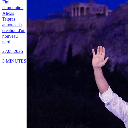
Fini
l'immunité :
Alexis
Tsipras
annonce la
création d'un
nouveau
parti
27.05.2026
3 MINUTES