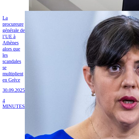
La
procureure
générale de
l’UE à
Athènes
alors que
les
scandales
se
multiplient
en Grèce
30.09.2025
4
MINUTES