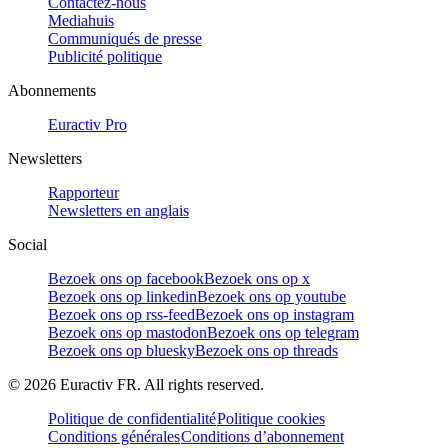
Contactez-nous
Mediahuis
Communiqués de presse
Publicité politique
Abonnements
Euractiv Pro
Newsletters
Rapporteur
Newsletters en anglais
Social
Bezoek ons op facebook
Bezoek ons op x
Bezoek ons op linkedin
Bezoek ons op youtube
Bezoek ons op rss-feed
Bezoek ons op instagram
Bezoek ons op mastodon
Bezoek ons op telegram
Bezoek ons op bluesky
Bezoek ons op threads
©
2026
Euractiv FR. All rights reserved.
Politique de confidentialité
Politique cookies
Conditions générales
Conditions d’abonnement