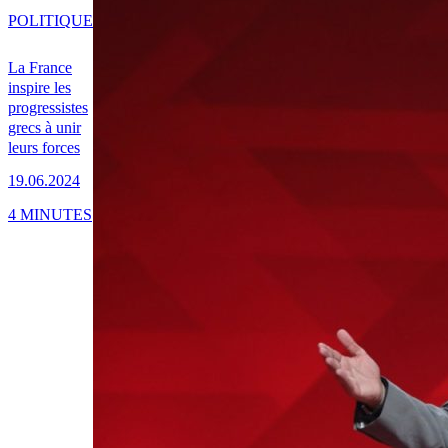
POLITIQUE
La France
inspire les
progressistes
grecs à unir
leurs forces
19.06.2024
4 MINUTES