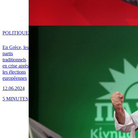
POLITIQUE
En Grèce, les
partis
traditionnels
en crise après
les élections
européennes
12.06.2024
5 MINUTES