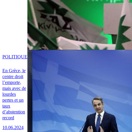
POLITIQUE
En Grèce, le
centre droit
l’emporte,
mais avec de
lourdes
pertes et un
taux
d’abstention
record
10.06.2024