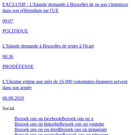
EXCLUSIF : L'Islande demande à Bruxelles de ne pas s'immiscer
dans son référendum sur l'UE
09:07
POLITIQUE
L'Islande demande à Bruxelles de rester à l'écart
08:36
PRO
DÉFENSE
L'Ukraine estime que près de 16 000 volontaires étrangers servent
dans son armée
06.08.2026
Social
Bezoek ons op facebook
Bezoek ons op x
Bezoek ons op linkedin
Bezoek ons op youtube
Bezoek ons op rss-feed
Bezoek ons op instagram
Bezoek ons op mastodon
Bezoek ons op telegram