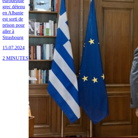
eurodéputé
grec détenu
en Albanie
est sorti de
prison pour
aller à
Strasbourg
15.07.2024
2 MINUTES