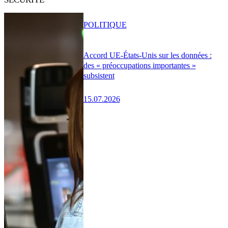
POLITIQUE
Accord UE-États-Unis sur les données :
des « préoccupations importantes »
subsistent
15.07.2026