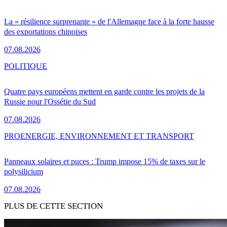
La « résilience surprenante » de l'Allemagne face à la forte hausse
des exportations chinoises
07.08.2026
POLITIQUE
Quatre pays européens mettent en garde contre les projets de la
Russie pour l'Ossétie du Sud
07.08.2026
PRO
ENERGIE, ENVIRONNEMENT ET TRANSPORT
Panneaux solaires et puces : Trump impose 15% de taxes sur le
polysilicium
07.08.2026
PLUS DE CETTE SECTION