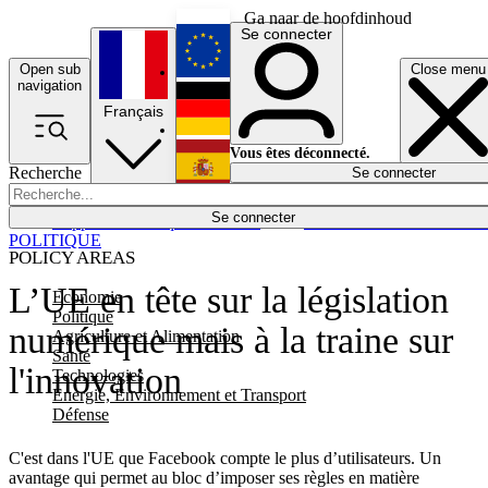
Ga naar de hoofdinhoud
Se connecter
Open sub
Close menu
English
navigation
Français
Deutsch
Vous êtes déconnecté.
Recherche
Se connecter
Español
Lumières éteintes
Se connecter
Rapporteur
Politique
Économie
Newsletters
Evénements
Em
POLITIQUE
POLICY AREAS
L’UE en tête sur la législation
Economie
Politique
numérique mais à la traine sur
Agriculture et Alimentation
Santé
l'innovation
Technologies
Energie, Environnement et Transport
Défense
C'est dans l'UE que Facebook compte le plus d’utilisateurs. Un
avantage qui permet au bloc d’imposer ses règles en matière