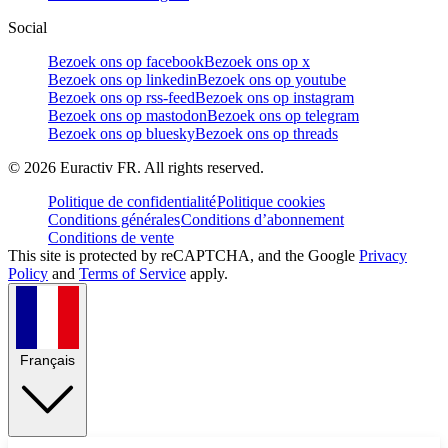
Social
Bezoek ons op facebook
Bezoek ons op x
Bezoek ons op linkedin
Bezoek ons op youtube
Bezoek ons op rss-feed
Bezoek ons op instagram
Bezoek ons op mastodon
Bezoek ons op telegram
Bezoek ons op bluesky
Bezoek ons op threads
©
2026
Euractiv FR. All rights reserved.
Politique de confidentialité
Politique cookies
Conditions générales
Conditions d’abonnement
Conditions de vente
This site is protected by reCAPTCHA, and the Google
Privacy
Policy
and
Terms of Service
apply.
Français