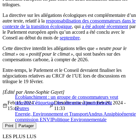
trilogues.
La directive sur les allégations écologiques est complémentaire d’un
autre texte, relatif à la
responsabilisation des consommateurs dans le
contexte de la transition écologique
, qui
a été adopté récemment
par
le Parlement européen après qu’un accord a été conclu avec le
Conseil au début du mois de
septembre
.
Cette directive interdit les allégations telles que
« neutre pour le
climat »
ou
« positif pour le climat »
, qui sont basées sur des
compensations carbone, à compter de 2026.
Entre-temps, le Parlement et le Conseil devraient finaliser les
négociations relatives au CRCF de l’UE lors de discussions en
trilogue le 19 février.
[Édité par Anne-Sophie Gayet]
Écoblanchiment : un groupe de consommateurs veut
Feb 15, 2024 -
interdire l’étiquetage des aliments climatiquement
Dernière mise à jour: Feb 20, 2024 -
15:47
neutres
11:33
Energie, Environnement et Transport
Andrus Ansip
bioénergie
commission ENVI
Politique Environnementale
Print
Partager
LES PLUS LUS