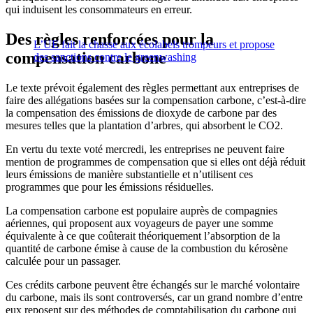
qui induisent les consommateurs en erreur.
Des règles renforcées pour la
L’UE fait la chasse aux écolabels trompeurs et propose
compensation carbone
des sanctions contre le greenwashing
Le texte prévoit également des règles permettant aux entreprises de
faire des allégations basées sur la compensation carbone, c’est-à-dire
la compensation des émissions de dioxyde de carbone par des
mesures telles que la plantation d’arbres, qui absorbent le CO2.
En vertu du texte voté mercredi, les entreprises ne peuvent faire
mention de programmes de compensation que si elles ont déjà réduit
leurs émissions de manière substantielle et n’utilisent ces
programmes que pour les émissions résiduelles.
La compensation carbone est populaire auprès de compagnies
aériennes, qui proposent aux voyageurs de payer une somme
équivalente à ce que coûterait théoriquement l’absorption de la
quantité de carbone émise à cause de la combustion du kérosène
calculée pour un passager.
Ces crédits carbone peuvent être échangés sur le marché volontaire
du carbone, mais ils sont controversés, car un grand nombre d’entre
eux reposent sur des méthodes de comptabilisation du carbone qui