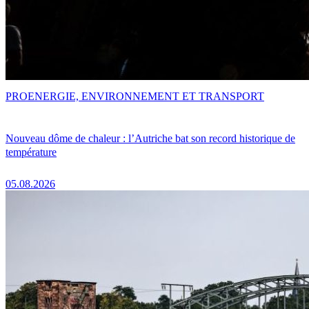
PRO
ENERGIE, ENVIRONNEMENT ET TRANSPORT
Nouveau dôme de chaleur : l’Autriche bat son record historique de
température
05.08.2026