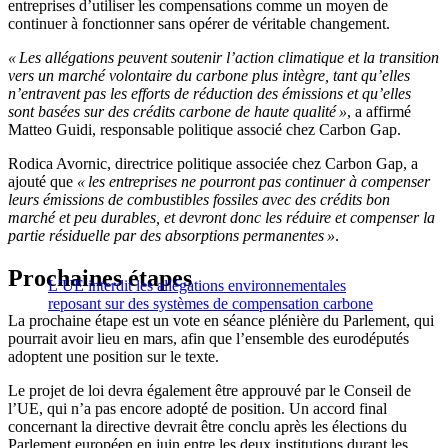
entreprises d’utiliser les compensations comme un moyen de
continuer à fonctionner sans opérer de véritable changement.
« Les allégations peuvent soutenir l’action climatique et la transition
vers un marché volontaire du carbone plus intègre, tant qu’elles
n’entravent pas les efforts de réduction des émissions et qu’elles
sont basées sur des crédits carbone de haute qualité »
, a affirmé
Matteo Guidi, responsable politique associé chez Carbon Gap.
Rodica Avornic, directrice politique associée chez Carbon Gap, a
ajouté que
« les entreprises ne pourront pas continuer à compenser
leurs émissions de combustibles fossiles avec des crédits bon
marché et peu durables, et devront donc les réduire et compenser la
partie résiduelle par des absorptions permanentes »
.
Prochaines étapes
L’UE interdit les allégations environnementales
reposant sur des systèmes de compensation carbone
La prochaine étape est un vote en séance plénière du Parlement, qui
pourrait avoir lieu en mars, afin que l’ensemble des eurodéputés
adoptent une position sur le texte.
Le projet de loi devra également être approuvé par le Conseil de
l’UE, qui n’a pas encore adopté de position. Un accord final
concernant la directive devrait être conclu après les élections du
Parlement européen en juin entre les deux institutions durant les