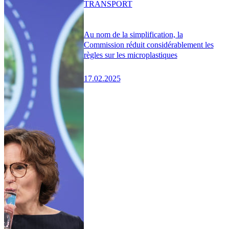
TRANSPORT
Au nom de la simplification, la
Commission réduit considérablement les
règles sur les microplastiques
17.02.2025