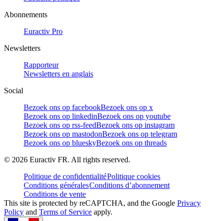
Abonnements
Euractiv Pro
Newsletters
Rapporteur
Newsletters en anglais
Social
Bezoek ons op facebook
Bezoek ons op x
Bezoek ons op linkedin
Bezoek ons op youtube
Bezoek ons op rss-feed
Bezoek ons op instagram
Bezoek ons op mastodon
Bezoek ons op telegram
Bezoek ons op bluesky
Bezoek ons op threads
©
2026
Euractiv FR. All rights reserved.
Politique de confidentialité
Politique cookies
Conditions générales
Conditions d’abonnement
Conditions de vente
This site is protected by reCAPTCHA, and the Google
Privacy
Policy
and
Terms of Service
apply.