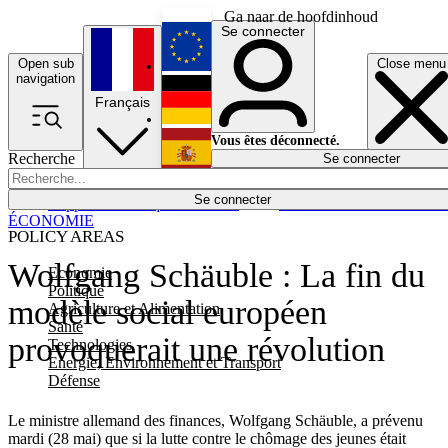
Ga naar de hoofdinhoud
Se connecter
Open sub
Close menu
English
navigation
Français
Deutsch
Vous êtes déconnecté.
Recherche
Se connecter
Español
Lumières éteintes
Se connecter
Rapporteur
Politique
Économie
Newsletters
Evénements
Em
ÉCONOMIE
POLICY AREAS
Wolfgang Schäuble : La fin du
Economie
Politique
modèle social européen
Agriculture et Alimentation
Santé
provoquerait une révolution
Technologies
Energie, Environnement et Transport
Défense
Le ministre allemand des finances, Wolfgang Schäuble, a prévenu
mardi (28 mai) que si la lutte contre le chômage des jeunes était