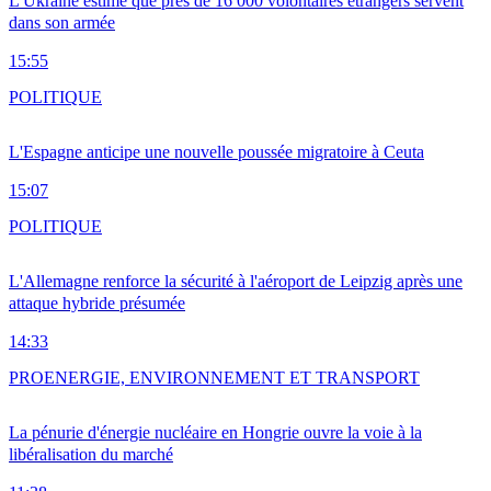
L'Ukraine estime que près de 16 000 volontaires étrangers servent
dans son armée
15:55
POLITIQUE
L'Espagne anticipe une nouvelle poussée migratoire à Ceuta
15:07
POLITIQUE
L'Allemagne renforce la sécurité à l'aéroport de Leipzig après une
attaque hybride présumée
14:33
PRO
ENERGIE, ENVIRONNEMENT ET TRANSPORT
La pénurie d'énergie nucléaire en Hongrie ouvre la voie à la
libéralisation du marché