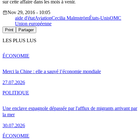
sur cette affaire dans les mois à venir.
Nov 29, 2016 - 10:05
aide d'état
Aviation
Cecilia Malmström
États-Unis
OMC
Union européenne
Print
Partager
LES PLUS LUS
ÉCONOMIE
Merci la Chine : elle a sauvé l’économie mondiale
27.07.2026
POLITIQUE
Une enclave espagnole dépassée par l'afflux de migrants arrivant par
la mer
30.07.2026
ÉCONOMIE