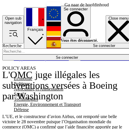
Ga naar de hoofdinhoud
Se connecter
Open sub
Close menu
English
navigation
Français
Deutsch
Vous êtes déconnecté.
Recherche
Se connecter
Español
Lumières éteintes
Se connecter
Rapporteur
Politique
Économie
Newsletters
Evénements
Em
POLICY AREAS
L'OMC juge illégales les
Economie
subventions versées à Boeing
Politique
Agriculture et Alimentation
par Washington
Santé
Technologies
Energie, Environnement et Transport
Défense
L’UE, et le constructeur d’avion Airbus, ont remporté une belle
victoire le 28 novembre puisque l’Organisation mondiale du
commerce (OMC) a confirmé que l’aide financière apportée par le