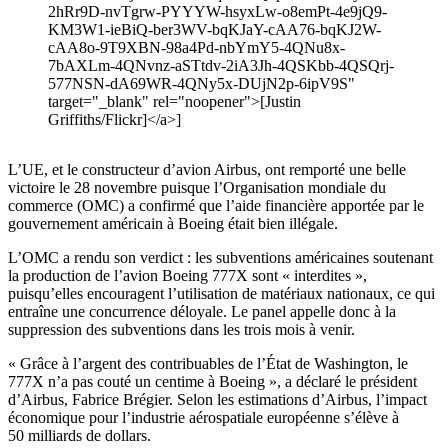
2hRr9D-nvTgrw-PYYYW-hsyxLw-o8emPt-4e9jQ9-
KM3W1-ieBiQ-ber3WV-bqKJaY-cAA76-bqKJ2W-
cAA8o-9T9XBN-98a4Pd-nbYmY5-4QNu8x-
7bAXLm-4QNvnz-aSTtdv-2iA3Jh-4QSKbb-4QSQrj-
577NSN-dA69WR-4QNy5x-DUjN2p-6ipV9S"
target="_blank" rel="noopener">[Justin
Griffiths/Flickr]</a>]
L’UE, et le constructeur d’avion Airbus, ont remporté une belle
victoire le 28 novembre puisque l’Organisation mondiale du
commerce (OMC) a confirmé que l’aide financière apportée par le
gouvernement américain à Boeing était bien illégale.
L’OMC a rendu son verdict : les subventions américaines soutenant
la production de l’avion Boeing 777X sont « interdites »,
puisqu’elles encouragent l’utilisation de matériaux nationaux, ce qui
entraîne une concurrence déloyale. Le panel appelle donc à la
suppression des subventions dans les trois mois à venir.
« Grâce à l’argent des contribuables de l’État de Washington, le
777X n’a pas couté un centime à Boeing », a déclaré le président
d’Airbus, Fabrice Brégier. Selon les estimations d’Airbus, l’impact
économique pour l’industrie aérospatiale européenne s’élève à
50 milliards de dollars.