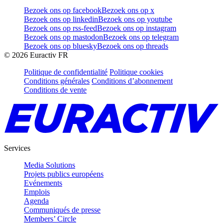
Bezoek ons op facebook
Bezoek ons op x
Bezoek ons op linkedin
Bezoek ons op youtube
Bezoek ons op rss-feed
Bezoek ons op instagram
Bezoek ons op mastodon
Bezoek ons op telegram
Bezoek ons op bluesky
Bezoek ons op threads
©
2026
Euractiv FR
Politique de confidentialité
Politique cookies
Conditions générales
Conditions d’abonnement
Conditions de vente
Services
Media Solutions
Projets publics européens
Evénements
Emplois
Agenda
Communiqués de presse
Members’ Circle