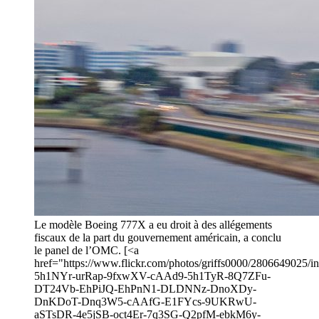
Le modèle Boeing 777X a eu droit à des allégements
fiscaux de la part du gouvernement américain, a conclu
le panel de l’OMC. [<a
href="https://www.flickr.com/photos/griffs0000/2806649025/in/
5h1NYr-urRap-9fxwXV-cAAd9-5h1TyR-8Q7ZFu-
DT24Vb-EhPiJQ-EhPnN1-DLDNNz-DnoXDy-
DnKDoT-Dnq3W5-cAAfG-E1FYcs-9UKRwU-
aSTsDR-4e5jSB-oct4Er-7q3SG-Q2pfM-ebkM6y-