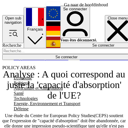
Ga naar de hoofdinhoud
Se connecter
Open sub
Close menu
English
navigation
Français
Deutsch
Vous êtes déconnecté.
Recherche
Se connecter
Español
Lumières éteintes
Se connecter
Rapporteur
Politique
Économie
Newsletters
Evénements
Em
POLICY AREAS
Analyse : A quoi correspond au
Economie
juste la 'capacité d'absorption'
Politique
Agriculture et Alimentation
de l'UE?
Santé
Technologies
Energie, Environnement et Transport
Défense
Une étude du Centre for European Policy Studies(CEPS) soutient
que l'expression de "capacité d'absorption" doit être abandonnée, car
elle donne une impression pseudo-scientifique tant qu'elle n'est pas