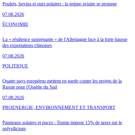
Poulets, bovins et ours polaires : la grippe aviaire se propage
07.08.2026
ÉCONOMIE
La « résilience surprenante » de l'Allemagne face à la forte hausse
des exportations chinoises
07.08.2026
POLITIQUE
Quatre pays européens mettent en garde contre les projets de la
Russie pour l'Ossétie du Sud
07.08.2026
PRO
ENERGIE, ENVIRONNEMENT ET TRANSPORT
Panneaux solaires et puces : Trump impose 15% de taxes sur le
polysilicium