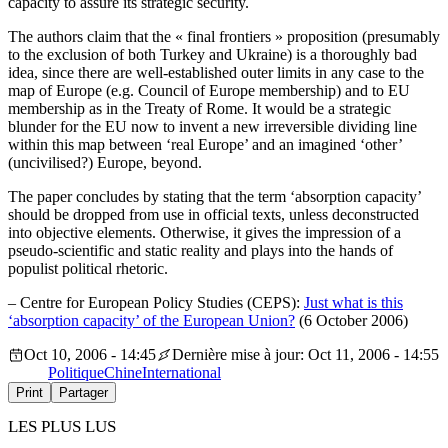
capacity to assure its strategic security.
The authors claim that the « final frontiers » proposition (presumably
to the exclusion of both Turkey and Ukraine) is a thoroughly bad
idea, since there are well-established outer limits in any case to the
map of Europe (e.g. Council of Europe membership) and to EU
membership as in the Treaty of Rome. It would be a strategic
blunder for the EU now to invent a new irreversible dividing line
within this map between ‘real Europe’ and an imagined ‘other’
(uncivilised?) Europe, beyond.
The paper concludes by stating that the term ‘absorption capacity’
should be dropped from use in official texts, unless deconstructed
into objective elements. Otherwise, it gives the impression of a
pseudo-scientific and static reality and plays into the hands of
populist political rhetoric.
– Centre for European Policy Studies (CEPS):
Just what is this
‘absorption capacity’ of the European Union?
(6 October 2006)
Oct 10, 2006 - 14:45
Dernière mise à jour: Oct 11, 2006 - 14:55
Politique
Chine
International
Print
Partager
LES PLUS LUS