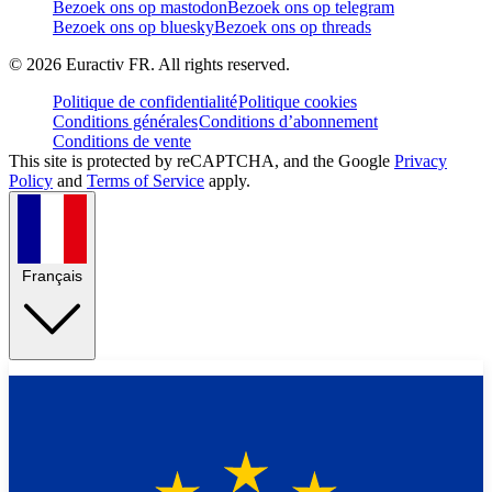
Bezoek ons op mastodon
Bezoek ons op telegram
Bezoek ons op bluesky
Bezoek ons op threads
©
2026
Euractiv FR. All rights reserved.
Politique de confidentialité
Politique cookies
Conditions générales
Conditions d’abonnement
Conditions de vente
This site is protected by reCAPTCHA, and the Google
Privacy
Policy
and
Terms of Service
apply.
Français