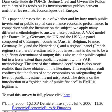
Dans cette étude de l’OFCE, Jérôme Creel and Gwenaëlle Poilon
examinent si les fonds ou les investissements publics peuvent
améliorer les résultats économiques de l’Europe.
This paper addresses the issue of whether and by how much public
investment or public capital can enhance economic performance. In
comparison with the literature on the subject, we apply many
different methodologies to answer these questions. A VAR model
(for France, Italy, Germany, the UK and the USA), a panel
composed of 6 European countries (Austria, Belgium, France,
Germany, Italy and the Netherlands) and a regional panel (French
regions) are therefore estimated. Public investment is shown to be a
significant determinant of output; this is also true for public capital
but to a lesser extent than public investment with a VAR
methodology. The size of the estimated coefficient is also more
realistic than those obtained in the literature. This empirical result
confirms that the focus of some economists on safeguarding the
level of public investment is not misplaced. The debate on the
introduction of a “golden rule of public finance” in EMU is
legitimate.
To read this survey in full, please click
here
.
Jul 3, 2006 - 16:10
Dernière mise à jour: Jul 7, 2006 - 11:36
Économie
Économie
Euro & Finances