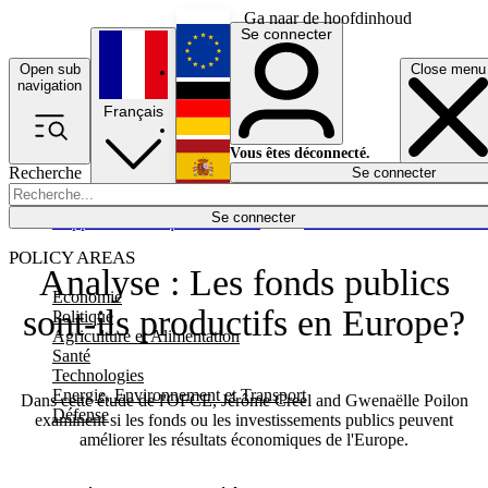
Ga naar de hoofdinhoud
Se connecter
Open sub
Close menu
English
navigation
Français
Deutsch
Vous êtes déconnecté.
Recherche
Se connecter
Español
Lumières éteintes
Se connecter
Rapporteur
Politique
Économie
Newsletters
Evénements
Em
POLICY AREAS
Analyse : Les fonds publics
Economie
sont-ils productifs en Europe?
Politique
Agriculture et Alimentation
Santé
Technologies
Energie, Environnement et Transport
Dans cette étude de l'OFCE, Jérôme Creel and Gwenaëlle Poilon
Défense
examinent si les fonds ou les investissements publics peuvent
améliorer les résultats économiques de l'Europe.