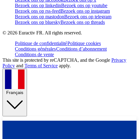
Bezoek ons op linkedin
Bezoek ons op youtube
Bezoek ons op rss-feed
Bezoek ons op instagram
Bezoek ons op mastodon
Bezoek ons op telegram
Bezoek ons op bluesky
Bezoek ons op threads
©
2026
Euractiv FR. All rights reserved.
Politique de confidentialité
Politique cookies
Conditions générales
Conditions d’abonnement
Conditions de vente
This site is protected by reCAPTCHA, and the Google
Privacy
Policy
and
Terms of Service
apply.
Français