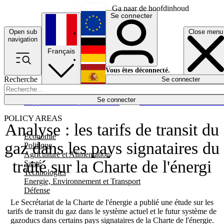
Ga naar de hoofdinhoud
Se connecter
Open sub
Close menu
English
navigation
Français
Deutsch
Vous êtes déconnecté.
Recherche
Se connecter
Español
Lumières éteintes
Se connecter
Rapporteur
Politique
Économie
Newsletters
Evénements
Em
POLICY AREAS
Analyse : les tarifs de transit du
Economie
gaz dans les pays signataires du
Politique
Agriculture et Alimentation
traité sur la Charte de l'énergi
Santé
Technologies
Energie, Environnement et Transport
Défense
Le Secrétariat de la Charte de l'énergie a publié une étude sur les
tarifs de transit du gaz dans le système actuel et le futur système de
gazoducs dans certains pays signataires de la Charte de l'énergie.