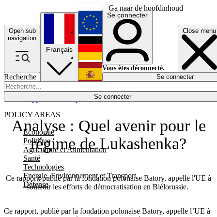
Ga naar de hoofdinhoud
Se connecter
Open sub
Close menu
English
navigation
Français
Deutsch
Vous êtes déconnecté.
Recherche
Se connecter
Español
Lumières éteintes
Se connecter
Rapporteur
Politique
Économie
Newsletters
Evénements
Em
POLICY AREAS
Analyse : Quel avenir pour le
Economie
régime de Lukashenka?
Politique
Agriculture et Alimentation
Santé
Technologies
Energie, Environnement et Transport
Ce rapport, publié par la fondation polonaise Batory, appelle l'UE à
Défense
soutenir les efforts de démocratisation en Biélorussie.
Ce rapport, publié par la fondation polonaise Batory, appelle l’UE à