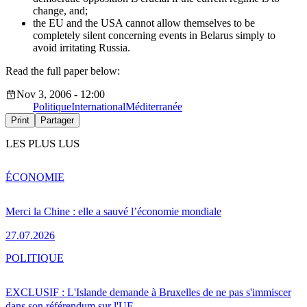
change, and;
the EU and the USA cannot allow themselves to be
completely silent concerning events in Belarus simply to
avoid irritating Russia.
Read the full paper below:
Nov 3, 2006 - 12:00
Politique
International
Méditerranée
Print
Partager
LES PLUS LUS
ÉCONOMIE
Merci la Chine : elle a sauvé l’économie mondiale
27.07.2026
POLITIQUE
EXCLUSIF : L'Islande demande à Bruxelles de ne pas s'immiscer
dans son référendum sur l'UE