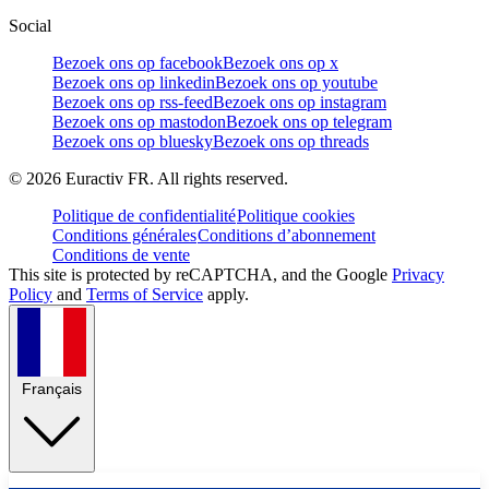
Social
Bezoek ons op facebook
Bezoek ons op x
Bezoek ons op linkedin
Bezoek ons op youtube
Bezoek ons op rss-feed
Bezoek ons op instagram
Bezoek ons op mastodon
Bezoek ons op telegram
Bezoek ons op bluesky
Bezoek ons op threads
©
2026
Euractiv FR. All rights reserved.
Politique de confidentialité
Politique cookies
Conditions générales
Conditions d’abonnement
Conditions de vente
This site is protected by reCAPTCHA, and the Google
Privacy
Policy
and
Terms of Service
apply.
Français