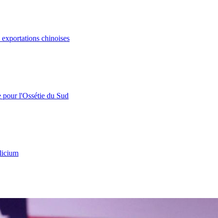
s exportations chinoises
e pour l'Ossétie du Sud
licium