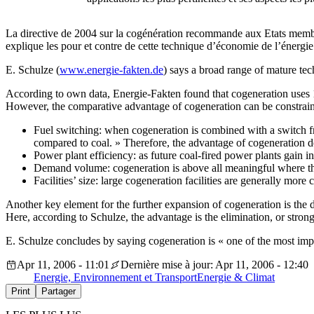
La directive de 2004 sur la cogénération recommande aux Etats membre
explique les pour et contre de cette technique d’économie de l’énergie 
E. Schulze (
www.energie-fakten.de
) says a broad range of mature tech
According to own data, Energie-Fakten found that cogeneration uses 1
However, the comparative advantage of cogeneration can be constraine
Fuel switching: when cogeneration is combined with a switch fro
compared to coal. » Therefore, the advantage of cogeneration d
Power plant efficiency: as future coal-fired power plants gain i
Demand volume: cogeneration is above all meaningful where there
Facilities’ size: large cogeneration facilities are generally more
Another key element for the further expansion of cogeneration is the d
Here, according to Schulze, the advantage is the elimination, or strong r
E. Schulze concludes by saying cogeneration is « one of the most impo
Apr 11, 2006 - 11:01
Dernière mise à jour: Apr 11, 2006 - 12:40
Energie, Environnement et Transport
Energie & Climat
Print
Partager