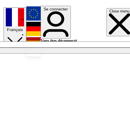
Se connecter
Close menu
English
Français
Deutsch
Vous êtes déconnecté.
Se connecter
Español
Lumières éteintes