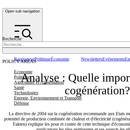
Open sub navigation
Recherche
Rapporteur
Politique
Économie
Newsletters
Evénements
Em
POLICY AREAS
Economie
Analyse : Quelle impor
Politique
Agriculture et Alimentation
cogénération?
Santé
Technologies
Energie, Environnement et Transport
Défense
La directive de 2004 sur la cogénération recommande aux Etats me
potentiel de production combinée de chaleur et d'électricité (cogéné
Fakten) explique les pour et contre de cette technique d'économie
applications les plus pertinentes et ses aspects les 